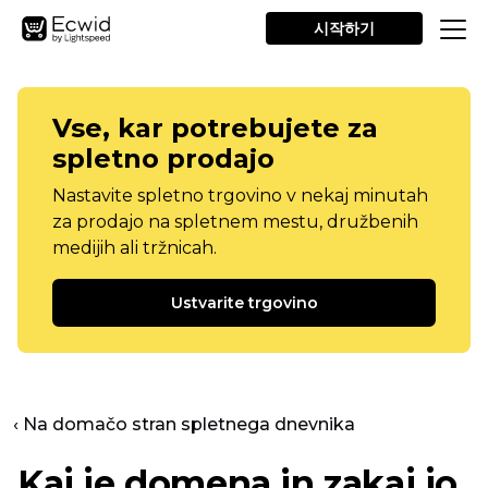
시작하기
Vse, kar potrebujete za
spletno prodajo
Nastavite spletno trgovino v nekaj minutah
za prodajo na spletnem mestu, družbenih
medijih ali tržnicah.
Ustvarite trgovino
‹ Na domačo stran spletnega dnevnika
Kaj je domena in zakaj jo