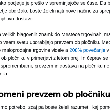
ko podjetje je prešlo v spreminjajoče se čase. Da b
tje obdržalo, boste želeli najti nove načine za spr
 njihovo dostavo.
n velikih blagovnih znamk do
Mestece
trgovinah, m
po vsem svetu uporabljajo prevzem ob pločniku. Med
o maloprodajne trgovine videle a
208% povečanje
v
b pločniku v primerjavi z letom prej. In čeprav se 
s spremembami, prevzem in dostava na pločniku ne
nila.
pomeni prevzem ob pločnik
smo potrebo, zdaj pa boste želeli razumeti, kaj pom