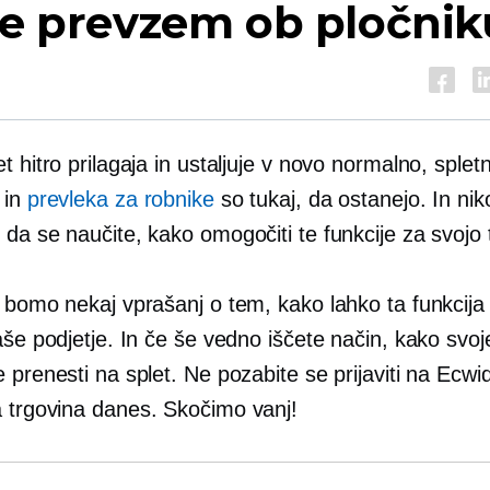
je prevzem ob pločni
t hitro prilagaja in ustaljuje v novo normalno, splet
 in
prevleka za robnike
so tukaj, da ostanejo. In niko
da se naučite, kako omogočiti te funkcije za svojo 
i bomo nekaj vprašanj o tem, kako lahko ta funkcij
aše podjetje. In če še vedno iščete način, kako svoj
 prenesti na splet. Ne pozabite se prijaviti na Ecwi
a
trgovina danes. Skočimo vanj!