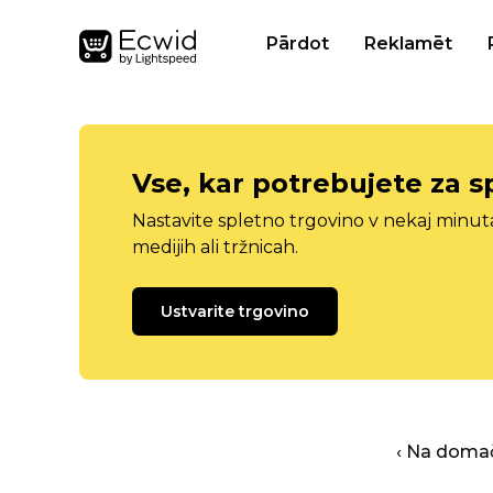
Pārdot
Reklamēt
Vse, kar potrebujete za s
Nastavite spletno trgovino v nekaj minu
medijih ali tržnicah.
Ustvarite trgovino
‹ Na domač