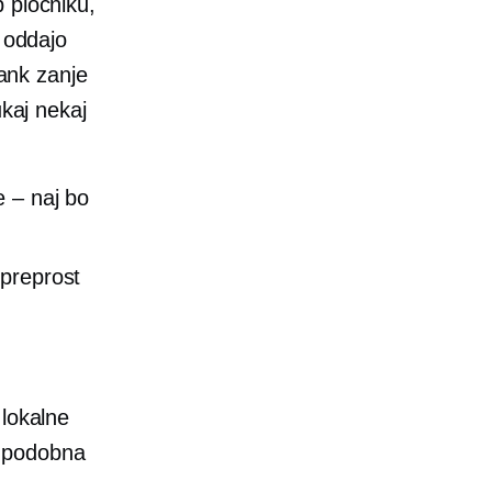
 pločniku,
e oddajo
rank zanje
ukaj nekaj
e – naj bo
 preprost
 lokalne
in podobna