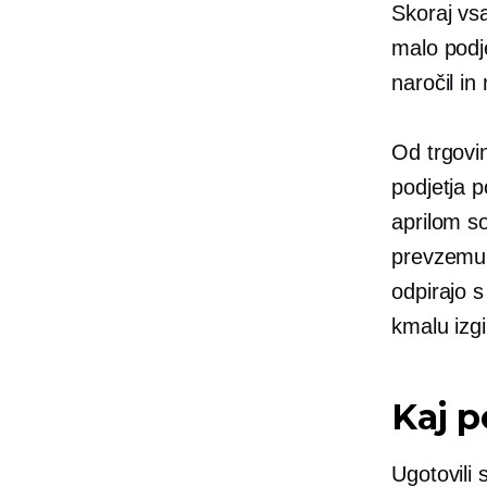
Skoraj vsa
malo podje
naročil in
Od trgovi
podjetja 
aprilom s
prevzemu o
odpirajo 
kmalu izgi
Kaj 
Ugotovili 