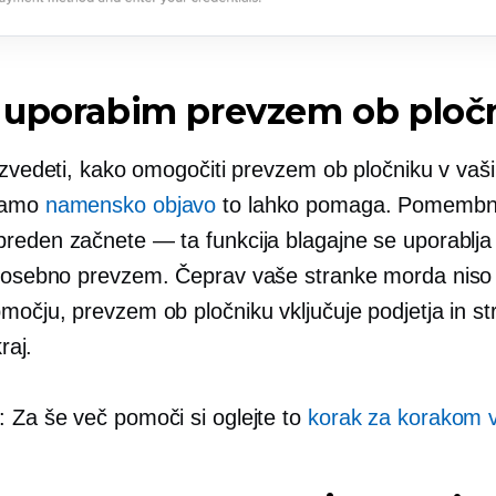
 uporabim prevzem ob ploč
izvedeti, kako omogočiti prevzem ob pločniku v vaši 
mamo
namensko objavo
to lahko pomaga. Pomemb
reden začnete — ta funkcija blagajne se uporablja
osebno
prevzem. Čeprav vaše stranke morda niso 
očju, prevzem ob pločniku vključuje podjetja in str
kraj.
 Za še več pomoči si oglejte to
korak za korakom
v