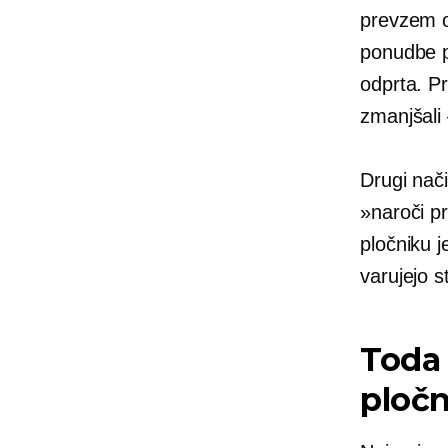
prevzem o
ponudbe p
odprta. Pr
zmanjšali 
Drugi nači
»naroči p
pločniku j
varujejo 
Toda
ploč