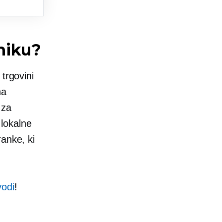
niku?
trgovini
na
 za
lokalne
anke, ki
odi
!