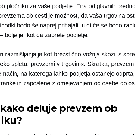
b pločniku za vaše podjetje. Ena od glavnih predno
revzema ob cesti je možnost, da vaša trgovina os
ihodki bodo še naprej prihajali, tudi če se bodo rahl
– bolje je, kot da zaprete podjetje.
n razmišljanja je kot brezstično
vožnja skozi,
s spr
reko spleta, prevzemi
v trgovini«.
Skratka, prevzem
e način, na katerega lahko podjetja ostanejo odprta,
stranke in zaposlene z omejevanjem
od osebe do o
 kako deluje prevzem ob
niku?