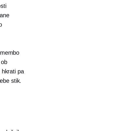
sti
tane
o
emembo
 ob
 hkrati pa
sebe
stik.