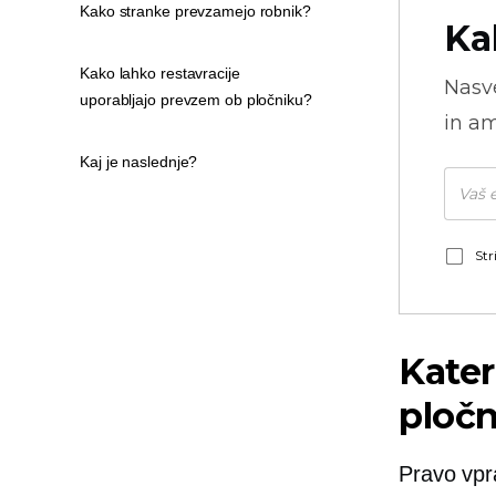
Kako stranke prevzamejo robnik?
Ka
Kako lahko restavracije
Nasve
uporabljajo prevzem ob pločniku?
in am
Kaj je naslednje?
Str
Kater
ploč
Pravo vpr