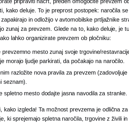
orate pripraviti načrt, preden omogočite prevzem ob
i, kako deluje. To je preprost postopek: naročila s
 zapakirajo in odložijo v avtomobilske prtljažnike st
ijo zunaj za prevzem. Glede na to, kako deluje, je t
kako lahko organizirate prevzem ob pločniku:
e prevzemno mesto zunaj svoje trgovine/restavracij
je morajo ljudje parkirati, da počakajo na naročilo.
nim razložite nova pravila za prevzem (zadovoljuje
ni seznam).
e spletno mesto dodajte jasna navodila za stranke.
si, kako izgleda! Ta možnost prevzema je odlična za
je, ki sprejemajo spletna naročila, trgovine z živili 