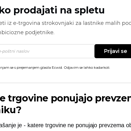
ko prodajati na spletu
ti iz
e-trgovina
strokovnjaki za lastnike malih pod
biciozne podjetnike.
Prijavi se
injam se s prejemanjem glasila Ecwid. Odjavim se lahko kadarkoli.
e trgovine ponujajo prevze
niku?
ašanje je
-
katere trgovine ne ponujajo prevzema ob