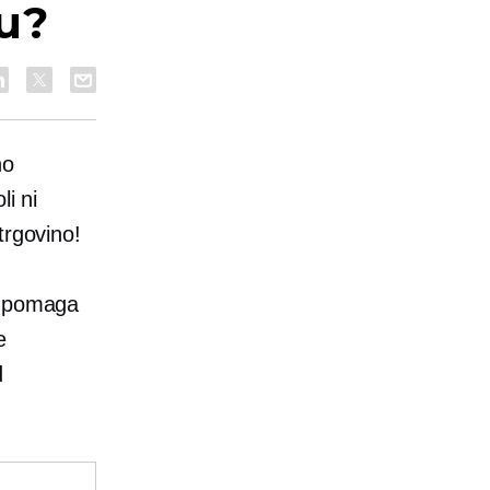
ku?
no
li ni
trgovino!
a pomaga
e
d