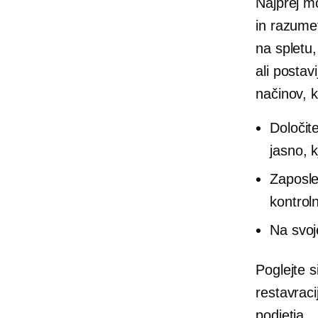
Najprej m
in razumet
na spletu,
ali postav
načinov, 
Določit
jasno, k
Zaposle
kontrol
Na svoj
Poglejte 
restavraci
podjetja.