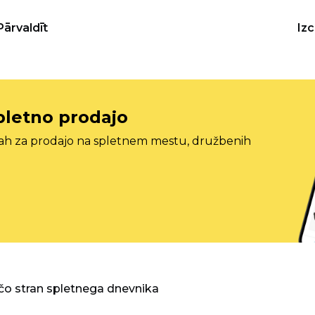
Pārvaldīt
Iz
pletno prodajo
tah za prodajo na spletnem mestu, družbenih
o stran spletnega dnevnika