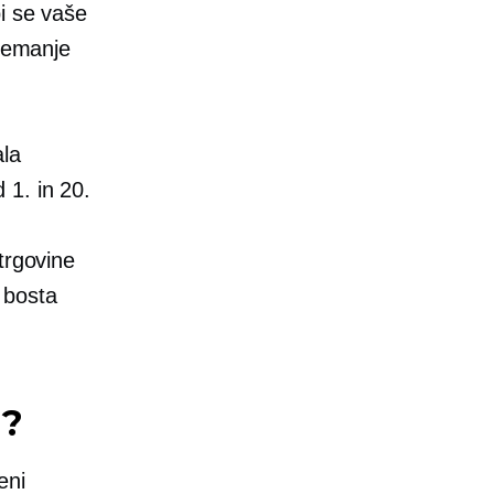
i se vaše
ejemanje
ala
 1. in 20.
trgovine
 bosta
u?
eni