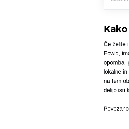
Kako
Če želite 
Ecwid, i
opomba, p
lokalne in
na tem obm
delijo isti 
Povezano: