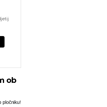
jetij
m ob
 pločniku!