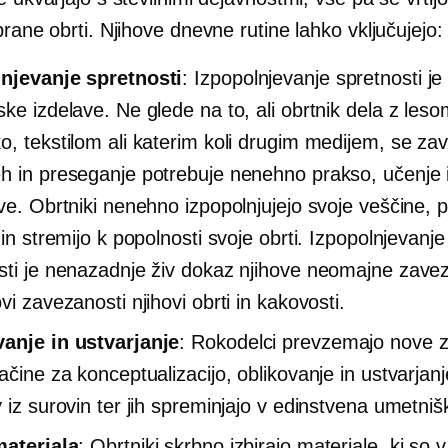
brane obrti. Njihove dnevne rutine lahko vključujejo:
njevanje spretnosti
: Izpopolnjevanje spretnosti je
ske izdelave. Ne glede na to, ali obrtnik dela z leso
o, tekstilom ali katerim koli drugim medijem, se za
h in preseganje potrebuje nenehno prakso, učenje 
ave. Obrtniki nenehno izpopolnjujejo svoje veščine, 
 in stremijo k popolnosti svoje obrti. Izpopolnjevanje
sti je nenazadnje živ dokaz njihove neomajne zave
vi zavezanosti njihovi obrti in kakovosti.
anje in ustvarjanje
: Rokodelci prevzemajo nove za
ačine za konceptualizacijo, oblikovanje in ustvarjanj
v iz surovin ter jih spreminjajo v edinstvena umetniš
materiala
: Obrtniki skrbno izbirajo materiale, ki so 