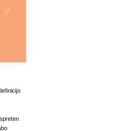
finicijo
 spreten
abo