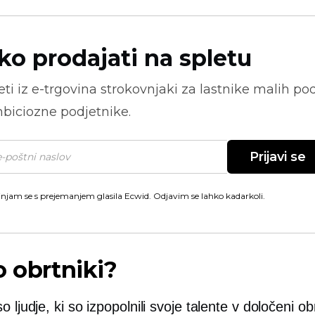
ko prodajati na spletu
ti iz
e-trgovina
strokovnjaki za lastnike malih pod
biciozne podjetnike.
Prijavi se
injam se s prejemanjem glasila Ecwid. Odjavim se lahko kadarkoli.
o obrtniki?
o ljudje, ki so izpopolnili svoje talente v določeni obrt