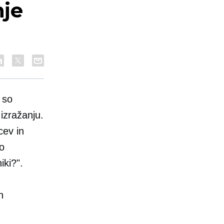
nje
 so
 izražanju.
cev in
jo
iki?".
h