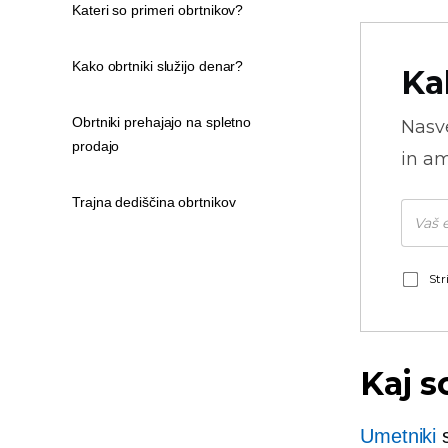
Kateri so primeri obrtnikov?
Kako obrtniki služijo denar?
Ka
Obrtniki prehajajo na spletno
Nasve
prodajo
in am
Trajna dediščina obrtnikov
Str
Kaj s
Umetniki
s