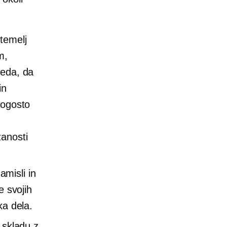
 temelj
m,
veda, da
in
pogosto
zanosti
misli in
e svojih
ka dela.
v skladu z