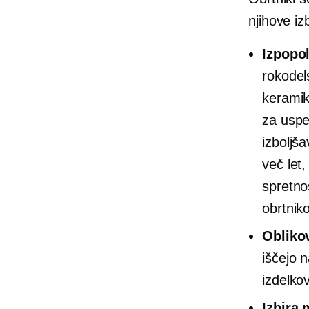
njihove iz
Izpopol
rokodel
keramik
za uspe
izboljš
več let,
spretno
obrtniko
Oblikov
iščejo n
izdelko
Izbira 