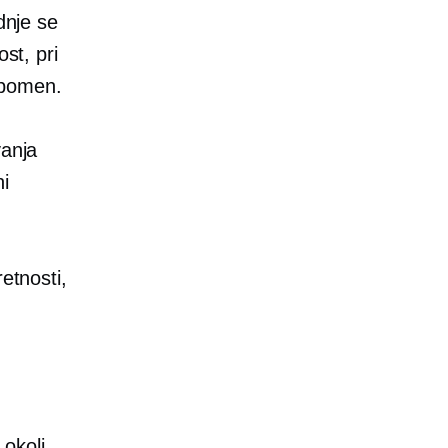
dnje se
st, pri
 pomen.
vanja
ni
etnosti,
 okoli