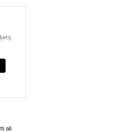
jetij
i ali