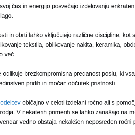
 svoj čas in energijo posvečajo izdelovanju
enkraten
lago.
ti in obrti lahko vključujejo različne discipline, kot 
likovanje tekstila, oblikovanje nakita, keramika, obd
ko več.
 odlikuje brezkompromisna predanost poslu, ki v
edinstven pridih in močan občutek pristnosti.
kodelcev
običajno v celoti izdelani ročno ali s pomoč
rodja. V nekaterih primerih se lahko zanašajo na 
 vendar vedno obstaja nekakšen neposreden ročni 