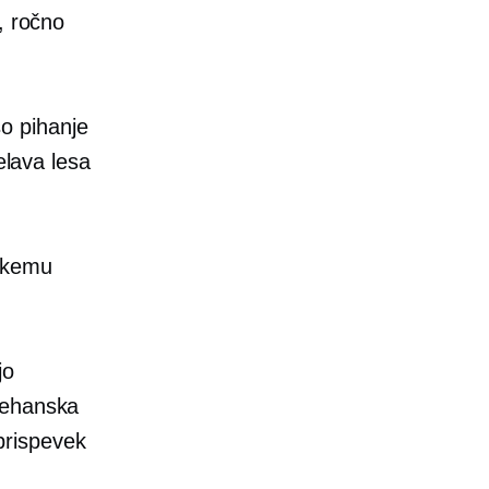
,
ročno
so pihanje
elava lesa
sakemu
jo
mehanska
prispevek