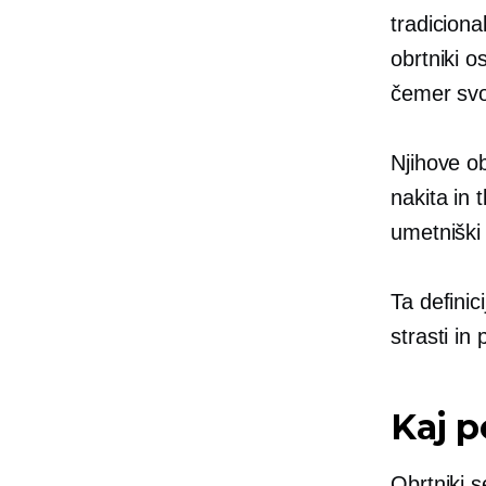
tradiciona
obrtniki o
čemer svo
Njihove ob
nakita in 
umetniški 
Ta definic
strasti i
Kaj p
Obrtniki s