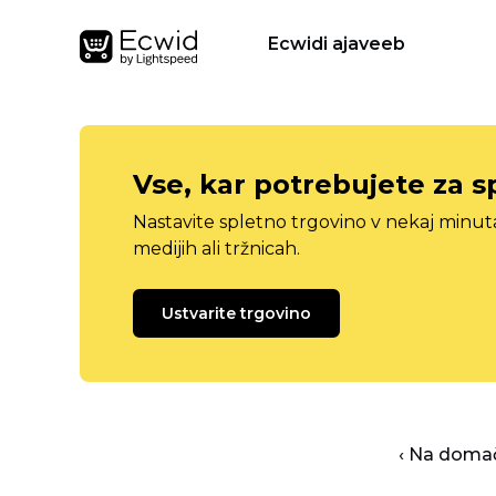
Ecwidi ajaveeb
Vse, kar potrebujete za s
Nastavite spletno trgovino v nekaj minu
medijih ali tržnicah.
Ustvarite trgovino
‹ Na domač