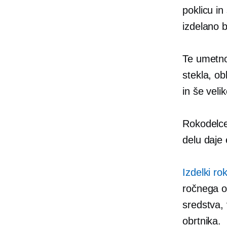
poklicu in
izdelano b
Te umetnos
stekla, ob
in še veli
Rokodelce
delu daje 
Izdelki ro
ročnega o
sredstva,
obrtnika.