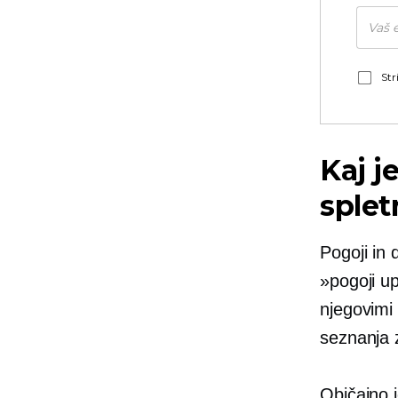
Str
Kaj je
sple
Pogoji in 
»pogoji u
njegovimi
seznanja z
Običajno j