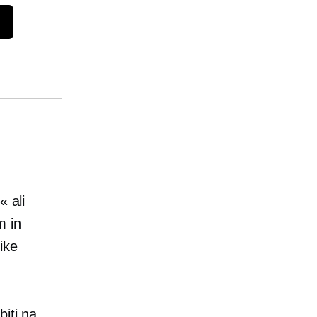
« ali
m in
ike
iti na