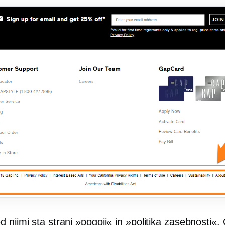
 njimi sta strani »pogoji« in »politika zasebnosti«.