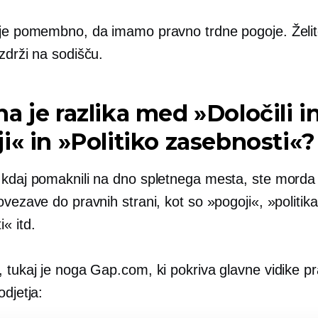
 je pomembno, da imamo pravno trdne pogoje. Želit
zdrži na sodišču.
a je razlika med »Določili i
i« in »Politiko zasebnosti«?
 kdaj pomaknili na dno spletnega mesta, ste morda 
ovezave do pravnih strani, kot so »pogoji«, »politika
« itd.
 tukaj je noga Gap.com, ki pokriva glavne vidike p
odjetja: