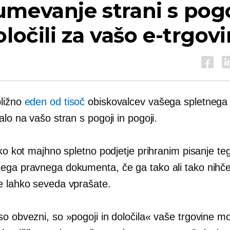
mevanje strani s pogo
oločili za vašo e-trgov
ližno
eden od tisoč
obiskovalcev vašega spletnega
alo na vašo stran s pogoji in pogoji.
hko kot majhno spletno podjetje prihranim pisanje te
ega pravnega dokumenta, če ga tako ali tako nihč
e lahko seveda vprašate.
so obvezni, so »pogoji in določila« vaše trgovine m