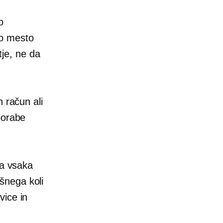
o
no mesto
tje, ne da
 račun ali
porabe
ja vsaka
šnega koli
vice in