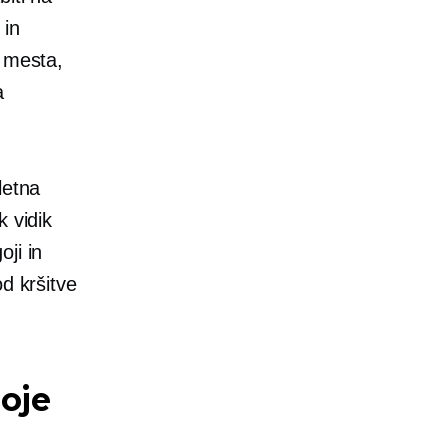
 in
a mesta,
a
letna
k vidik
ji in
d kršitve
goje