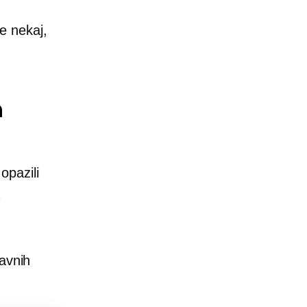
e nekaj,
n
opazili
ravnih