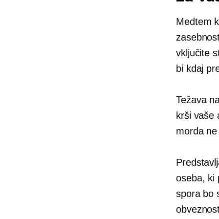
Medtem ko 
zasebnost
vključite 
bi kdaj pr
Težava nas
krši vaše
morda ne 
Predstavlj
oseba, ki
spora bo 
obveznost