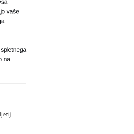
vsa
ajo vaše
ga
a spletnega
o na
jetij