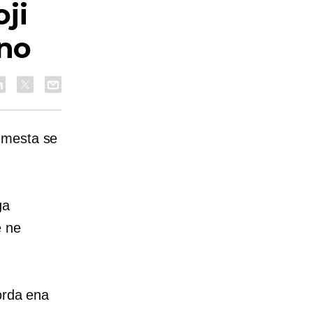
ji
ino
 mesta se
ga
e ne
orda ena