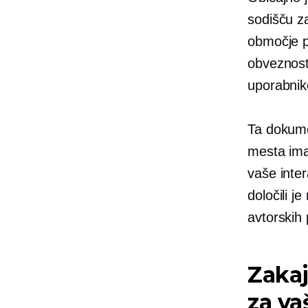
sodišču z
območje p
obveznost
uporabnik
Ta dokumen
mesta imaj
vaše inter
določili j
avtorskih 
Zakaj
za va