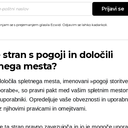
Prijavi se
injam se s prejemanjem glasila Ecwid. Odjavim se lahko kadarkoli.
 stran s pogoji in določili
tnega mesta?
določila spletnega mesta, imenovani »pogoji storitve
porabe«, so pravni pakt med vašim spletnim mesto
 uporabniki. Opredeljuje vaše obveznosti in uporabn
 njihovimi pravicami in omejitvami.
e ta stran pravno zavezujoča in jo je mogoče uporab