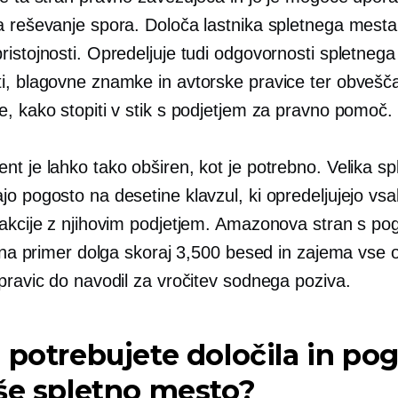
a reševanje spora. Določa lastnika spletnega mesta
ristojnosti. Opredeljuje tudi odgovornosti spletneg
i, blagovne znamke in avtorske pravice ter obvešč
e, kako stopiti v stik s podjetjem za pravno pomoč.
t je lahko tako obširen, kot je potrebno. Velika sp
o pogosto na desetine klavzul, ki opredeljujejo vsa
akcije z njihovim podjetjem. Amazonova stran s pogo
e na primer dolga skoraj 3,500 besed in zajema vse o
pravic do navodil za vročitev sodnega poziva.
 potrebujete določila in po
še spletno mesto?