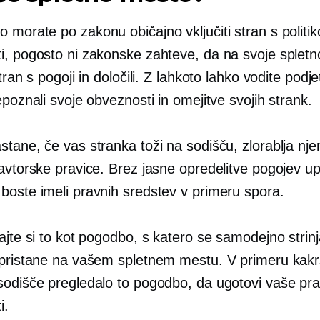
morate po zakonu običajno vključiti stran s politik
i, pogosto ni zakonske zahteve, da na svoje splet
stran s pogoji in določili. Z lahkoto lahko vodite podje
epoznali svoje obveznosti in omejitve svojih strank.
tane, če vas stranka toži na sodišču, zlorablja njen
 avtorske pravice. Brez jasne opredelitve pogojev u
boste imeli pravnih sredstev v primeru spora.
ajte si to kot pogodbo, s katero se samodejno strin
 pristane na vašem spletnem mestu. V primeru kakr
sodišče pregledalo to pogodbo, da ugotovi vaše pra
i.