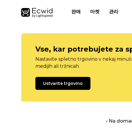
판매
마켓
관리
Vse, kar potrebujete za s
Nastavite spletno trgovino v nekaj minu
medijih ali tržnicah.
Ustvarite trgovino
‹ Na domač