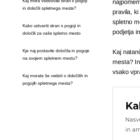
Kaj mora vsebovati stran s pogoji
najpomemb
in določili spletnega mesta?
pravila, k
spletno m
Kako ustvariti stran s pogoji in
podjetja i
določili za vaše spletno mesto
Kje naj postavite določila in pogoje
Kaj natanč
na svojem spletnem mestu?
mesta? In
vsako vpra
Kaj morate še vedeti o določilih in
pogojih spletnega mesta?
Ka
Nasve
in am