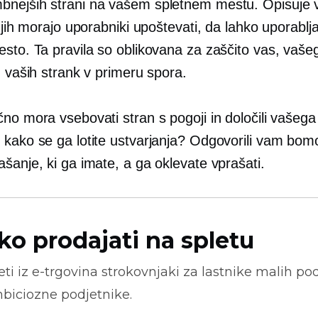
nejših strani na vašem spletnem mestu. Opisuje 
i jih morajo uporabniki upoštevati, da lahko uporablj
esto. Ta pravila so oblikovana za zaščito vas, vaše
n vaših strank v primeru spora.
no mora vsebovati stran s pogoji in določili vašeg
 kako se ga lotite ustvarjanja? Odgovorili vam bom
šanje, ki ga imate, a ga oklevate vprašati.
ko prodajati na spletu
ti iz
e-trgovina
strokovnjaki za lastnike malih pod
biciozne podjetnike.