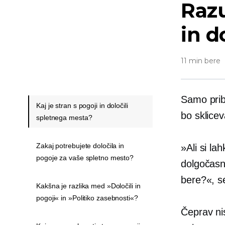
Razu
in d
11 min bere
Samo prib
Kaj je stran s pogoji in določili
bo sklicev
spletnega mesta?
Zakaj potrebujete določila in
»Ali si la
pogoje za vaše spletno mesto?
dolgočasn
bere?«, s
Kakšna je razlika med »Določili in
pogoji« in »Politiko zasebnosti«?
Čeprav ni