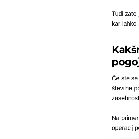
Tudi zato
kar lahko 
Kakšn
pogoj
Če ste se
številne p
zasebnosti
Na primer,
operacij p