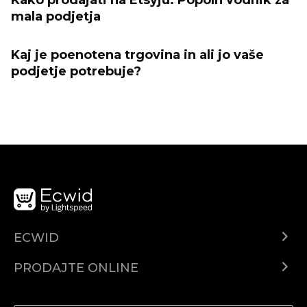
mala podjetja
Kaj je poenotena trgovina in ali jo vaše
podjetje potrebuje?
ECWID
Centar za pomoć
PRODAJTE ONLINE
Prodaj na Instagramu