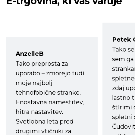
E-trgovina, ki vas varuje
Petek 
Tako s
AnzelleB
sem ga 
Tako preprosta za
strank
uporabo – zmorejo tudi
spletne
moje najbolj
zdaj up
tehnofobične stranke.
lastno 
Enostavna namestitev,
štirimi
hitra nastavitev.
spletni
Svetlobna leta pred
Čudovit
drugimi vtičniki za