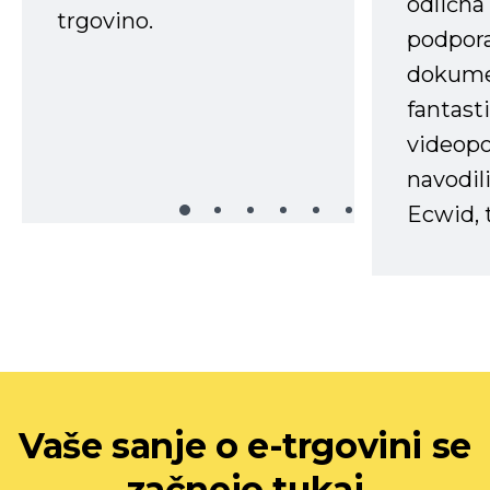
odlična
trgovino.
podpora
dokume
fantast
videopo
navodili
Ecwid, t
Vaše sanje o e-trgovini se
začnejo tukaj