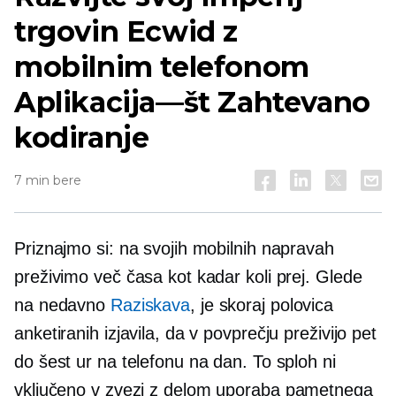
trgovin Ecwid z
mobilnim telefonom
Aplikacija—št
Zahtevano
kodiranje
7 min bere
Priznajmo si: na svojih mobilnih napravah
preživimo več časa kot kadar koli prej. Glede
na nedavno
Raziskava
, je skoraj polovica
anketiranih izjavila, da v povprečju preživijo pet
do šest ur na telefonu na dan. To sploh ni
vključeno
v zvezi z delom
uporaba pametnega