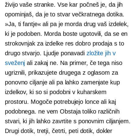
živijo vaše stranke. Vse kar počneš je, da jih
opominjaš, da je to stvar večkratnega dotika.
»Ja, ti fantje« ali pa je morda drug vaš izdelek,
ki je podoben. Morda boste ugotovili, da se en
strokovnjak za izdelke res dobro prodaja s to
drugo stvarjo. Ljudje ponavadi
zložite jih v
sveženj
ali zakaj ne. Na primer, če tega niso
ugriznili, prikazujete drugega z oglasom za
ponovno ciljanje ali pa lahko zamenjate kup
izdelkov, ki so si podobni v kuharskem
prostoru. Mogoče potrebujejo lonce ali kaj
podobnega. ne vem Obstaja toliko različnih
stvari, ki jih lahko zavrtite s ponovnim ciljanjem.
Drugi dotik, tretji, četrti, peti dotik, dokler