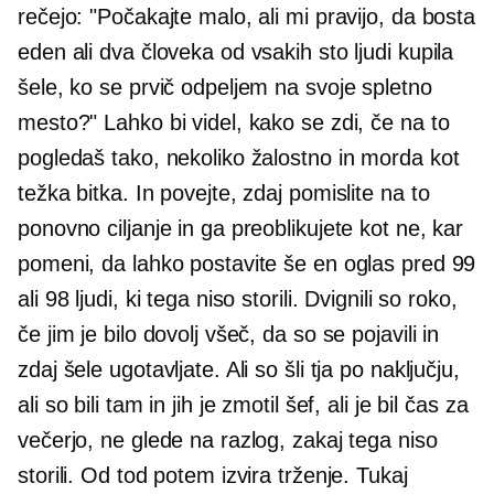
rečejo: "Počakajte malo, ali mi pravijo, da bosta
eden ali dva človeka od vsakih sto ljudi kupila
šele, ko se prvič odpeljem na svoje spletno
mesto?" Lahko bi videl, kako se zdi, če na to
pogledaš tako, nekoliko žalostno in morda kot
težka bitka. In povejte, zdaj pomislite na to
ponovno ciljanje in ga preoblikujete kot ne, kar
pomeni, da lahko postavite še en oglas pred 99
ali 98 ljudi, ki tega niso storili. Dvignili so roko,
če jim je bilo dovolj všeč, da so se pojavili in
zdaj šele ugotavljate. Ali so šli tja po naključju,
ali so bili tam in jih je zmotil šef, ali je bil čas za
večerjo, ne glede na razlog, zakaj tega niso
storili. Od tod potem izvira trženje. Tukaj