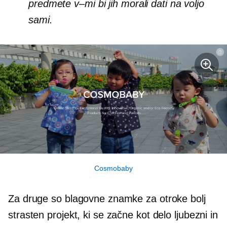
predmete
v–mi
bi jih morali dati na voljo
sami.
Cosmobaby
Za druge so blagovne znamke za otroke bolj
strasten projekt, ki se začne kot delo ljubezni in