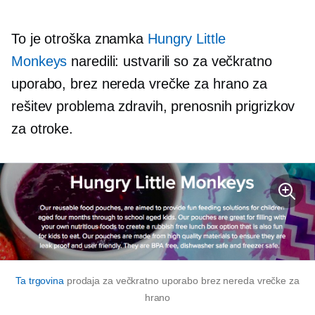
To je otroška znamka
Hungry Little
Monkeys
naredili: ustvarili so za večkratno
uporabo,
brez nereda
vrečke za hrano za
rešitev problema zdravih, prenosnih prigrizkov
za otroke.
Ta trgovina
prodaja za večkratno uporabo
brez nereda
vrečke za
hrano