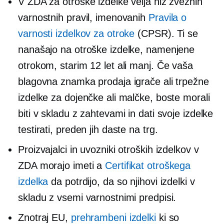
V ZDA za otroške izdelke velja niz zveznih
varnostnih pravil, imenovanih
Pravila o
varnosti izdelkov za otroke
(CPSR). Ti se
nanašajo na otroške izdelke, namenjene
otrokom, starim 12 let ali manj. Če vaša
blagovna znamka prodaja igrače ali trpežne
izdelke za dojenčke ali malčke, boste morali
biti v skladu z zahtevami in dati svoje izdelke
testirati, preden jih daste na trg.
Proizvajalci in uvozniki otroških izdelkov v
ZDA morajo imeti a
Certifikat otroškega
izdelka
da potrdijo, da so njihovi izdelki v
skladu z vsemi varnostnimi predpisi.
Znotraj EU,
prehrambeni izdelki
ki so