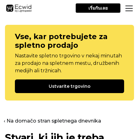
เริ่มกันเลย
Vse, kar potrebujete za
spletno prodajo
Nastavite spletno trgovino v nekaj minutah
za prodajo na spletnem mestu, družbenih
medijih ali tržnicah.
Ustvarite trgovino
‹ Na domačo stran spletnega dnevnika
Stvari, ki jih je treba