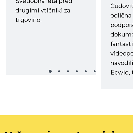
Svetlobna leta pred
Čudovit
drugimi vtičniki za
odlična
trgovino.
podpora
dokume
fantast
videopo
navodili
Ecwid, t