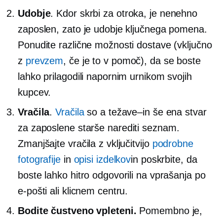
Udobje
. Kdor skrbi za otroka, je nenehno
zaposlen, zato je udobje ključnega pomena.
Ponudite različne možnosti dostave (vključno
z
prevzem
, če je to v pomoč), da se boste
lahko prilagodili napornim urnikom svojih
kupcev.
Vračila
.
Vračila
so a
težave–in
še ena stvar
za zaposlene starše
narediti
seznam.
Zmanjšajte vračila z vključitvijo
podrobne
fotografije
in
opisi izdelkov
in poskrbite, da
boste lahko hitro odgovorili na vprašanja po
e-pošti ali klicnem centru.
Bodite čustveno vpleteni.
Pomembno je,