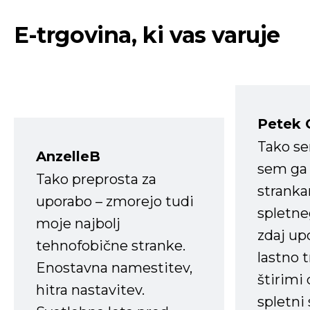
E-trgovina, ki vas varuje
Petek 
Tako s
AnzelleB
sem ga 
Tako preprosta za
strank
uporabo – zmorejo tudi
spletne
moje najbolj
zdaj up
tehnofobične stranke.
lastno 
Enostavna namestitev,
štirimi
hitra nastavitev.
spletni