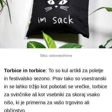
Slika: siebesiechinne
Torbice in torbice
: To so kul artikli za poletje
in festivalsko sezono. Prav tako so vsestranski
in se lahko tržijo kot
pobotati se
vrečke, torbice
za svinčnike ali kot vsebniki za skoraj vsako
nišo, ki je primerna za vašo trgovino ali
občinstvo.