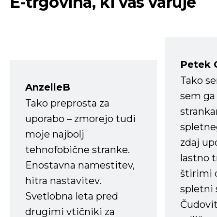
E-trgovina, ki vas varuje
Petek 
Tako s
AnzelleB
sem ga 
Tako preprosta za
strank
uporabo – zmorejo tudi
spletne
moje najbolj
zdaj up
tehnofobične stranke.
lastno 
Enostavna namestitev,
štirimi
hitra nastavitev.
spletni
Svetlobna leta pred
Čudovit
drugimi vtičniki za