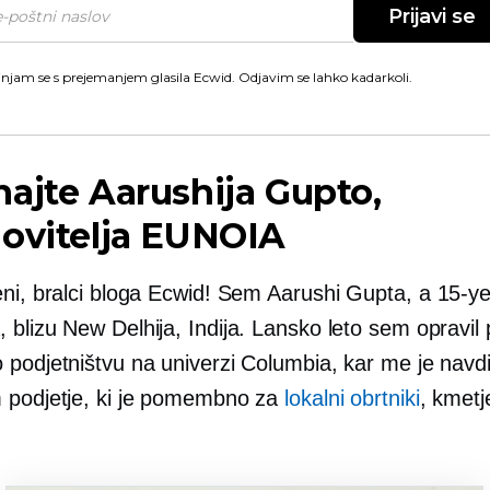
Prijavi se
injam se s prejemanjem glasila Ecwid. Odjavim se lahko kadarkoli.
ajte Aarushija Gupto,
ovitelja EUNOIA
eni, bralci bloga Ecwid! Sem Aarushi Gupta, a
15-ye
blizu New Delhija, Indija. Lansko leto sem opravil 
 podjetništvu na univerzi Columbia, kar me je navdi
 podjetje, ki je pomembno za
lokalni obrtniki
, kmetj