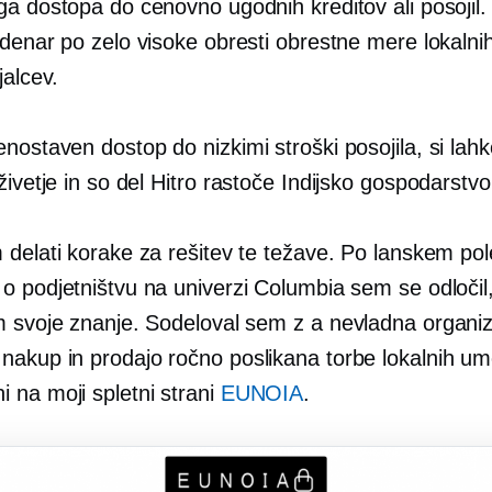
ga dostopa do cenovno ugodnih kreditov ali posojil.
i denar po zelo
visoke obresti
obrestne mere lokalni
jalcev.
enostaven dostop do
nizkimi stroški
posojila, si lahk
živetje in so del
Hitro rastoče
Indijsko gospodarstvo
 delati korake za rešitev te težave. Po lanskem po
o podjetništvu na univerzi Columbia sem se odločil
m svoje znanje. Sodeloval sem z a
nevladna
organiz
nakup in prodajo
ročno poslikana
torbe lokalnih um
 na moji spletni strani
EUNOIA
.