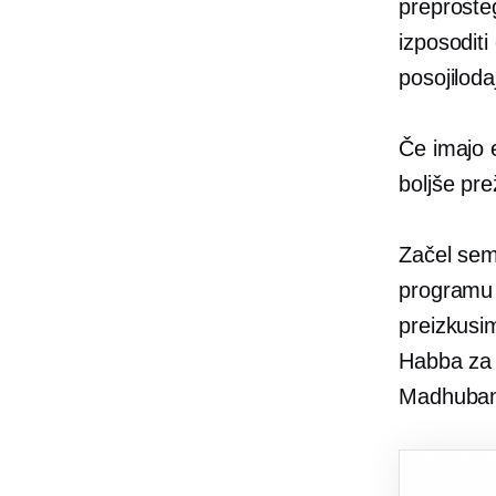
preproste
izposodit
posojiloda
Če imajo 
boljše pre
Začel sem
programu 
preizkusi
Habba za 
Madhubani