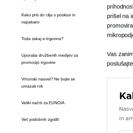
prihodnost
Kako priti do cilja s poskusi in
prišel na 
napakami
promovira
mikropodj
Toda zakaj e-trgovina?
Vas zanim
Uporaba družbenih medijev za
promocijo trgovine
poslušajt
Vrhunski nasvet? Ne bojte se
umazati rok
Ka
Veliki načrti za EUNOIA
Nasve
in am
Več podobnih zgodb