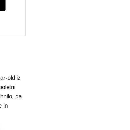
ar-old
iz
poletni
hnilo, da
e in