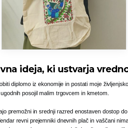
vna ideja, ki ustvarja vredn
obiti diplomo iz ekonomije in postati moje življenjsk
 ugodnih posojil malim trgovcem in kmetom.
majo premožni in srednji razred enostaven dostop do 
endar revni prejemniki dnevnih plač in vaščani nima