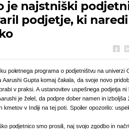
 je najstniški podjetn
aril podjetje, ki naredi
iko
čku poletnega programa o podjetništvu na univerzi
na Aarushi Gupta komaj čakala, da svoje novo pridob
rabi v praksi. A ustanovitev uspešnega podjetja ni b
. Aarushi je želel, da podpre dober namen in izboljša ž
n kmetov v Indiji na tej poti. Spoiler opozorilo: uspelo
ško podjetnico smo prosili, naj svojo zgodbo in načr