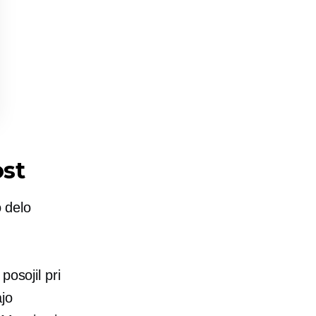
ost
o delo
posojil pri
jo