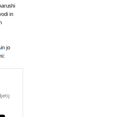
Aarushi
odi in
h
A
in jo
mi:
jetij