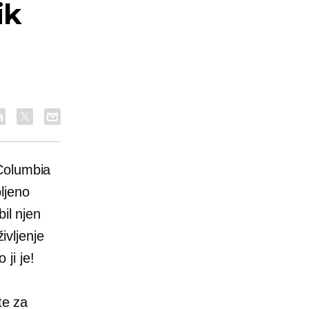
ik
 Columbia
ljeno
il njen
ivljenje
 ji je!
te za