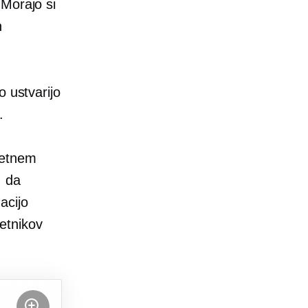
 Morajo si
h
o ustvarijo
.
letnem
, da
acijo
etnikov