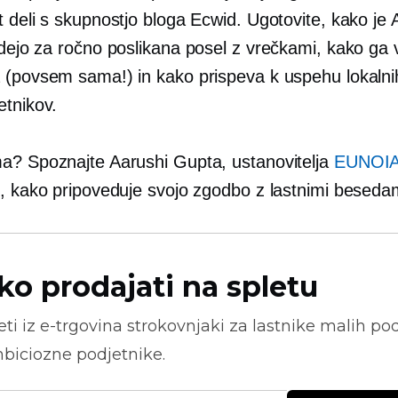
 deli s skupnostjo bloga Ecwid. Ugotovite, kako je 
idejo za
ročno poslikana
posel z vrečkami, kako ga v
 (povsem sama!) in kako prispeva k uspehu lokalni
etnikov.
a? Spoznajte Aarushi Gupta, ustanovitelja
EUNOI
e, kako pripoveduje svojo zgodbo z lastnimi beseda
ko prodajati na spletu
ti iz
e-trgovina
strokovnjaki za lastnike malih pod
biciozne podjetnike.