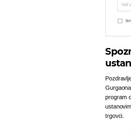
Str
Spozn
ustan
Pozdravlj
Gurgaona, 
program o
ustanovim
trgovci.