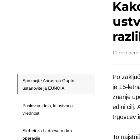
Kako
ustv
razl
10 min bere
Po zaklju
Spoznajte Aarushija Gupto,
je 15-let
ustanovitelja EUNOIA
znanje upo
Poslovna ideja, ki ustvarja
edini cilj
vrednost
trgovcev i
Skrbeti za Iz dneva v dan
To najstni
operacije