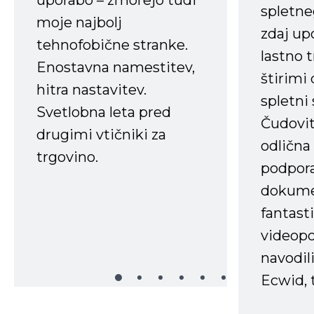
spletne
moje najbolj
zdaj up
tehnofobične stranke.
lastno 
Enostavna namestitev,
štirimi
hitra nastavitev.
spletni
Svetlobna leta pred
Čudovit
drugimi vtičniki za
odlična
trgovino.
podpora
dokume
fantast
videopo
navodili
Ecwid, t