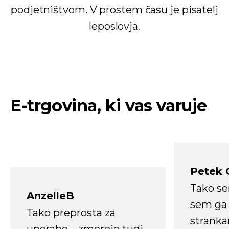
podjetništvom. V prostem času je pisatelj
leposlovja.
E-trgovina, ki vas varuje
Petek 
Tako s
AnzelleB
sem ga 
Tako preprosta za
strank
uporabo – zmorejo tudi