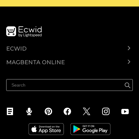
ECWID
Ecwid.com
MAGBENTA ONLINE
Help center
Ibenta kahit saan
Ibenta sa Facebook