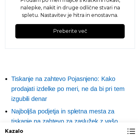
Prodam po meri
majice s kratkimi rokavi,
nalepke, nakit in druge odlične stvari na
spletu. Nastavitev je hitra in enostavna.
Preberite več
Tiskanje na zahtevo
Pojasnjeno: Kako
prodajati izdelke po meri, ne da bi pri tem
izgubili denar
Najboljša podjetja in spletna mesta za
tiskanje na zahtevo za zaslužek z vašo
umetnostjo
Kazalo