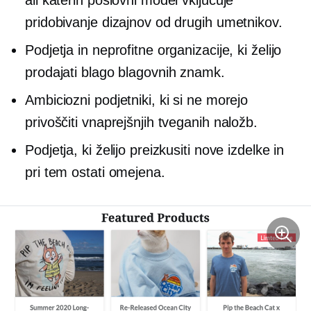
ali katerih poslovni model vključuje
pridobivanje dizajnov od drugih umetnikov.
Podjetja in neprofitne organizacije, ki želijo
prodajati blago blagovnih znamk.
Ambiciozni podjetniki, ki si ne morejo
privoščiti vnaprejšnjih tveganih naložb.
Podjetja, ki želijo preizkusiti nove izdelke in
pri tem ostati omejena.