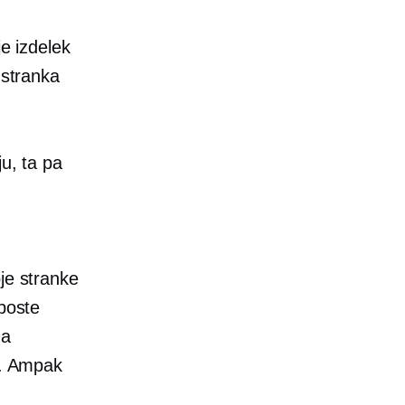
je izdelek
 stranka
ju, ta pa
je stranke
 boste
za
e. Ampak