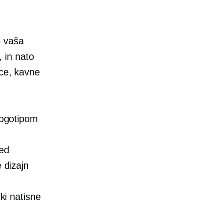
o vaša
, in nato
ce,
kavne
 logotipom
med
 dizajn
ki natisne