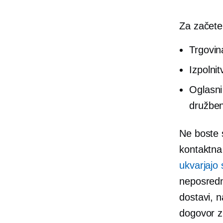
Za začete
Trgovin
Izpolnit
Oglasni
družben
Ne boste s
kontaktna
ukvarjajo 
neposredn
dostavi, n
dogovor z