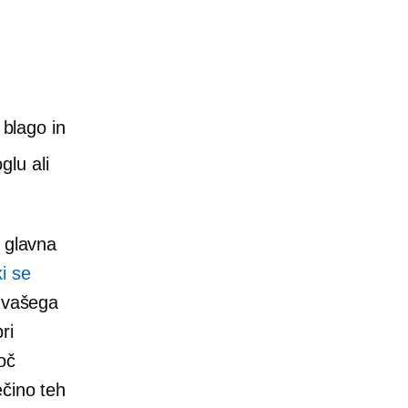
 blago in
glu ali
e glavna
ki se
j vašega
ri
oč
ečino teh