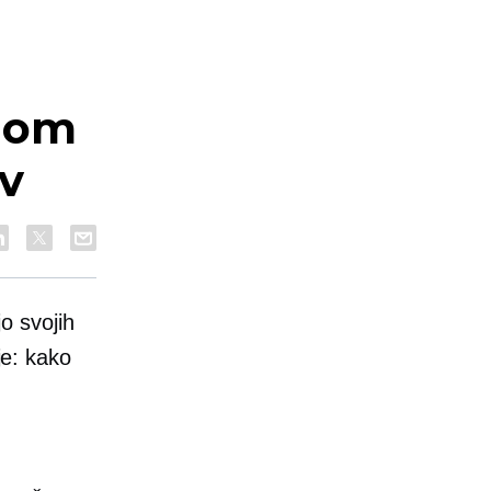
ngom
ov
jo svojih
je: kako