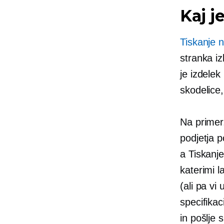
Kaj j
Tiskanje 
stranka iz
je izdelek
skodelice,
Na primer,
podjetja p
a
Tiskanj
katerimi l
(ali pa vi
specifikac
in pošlje 