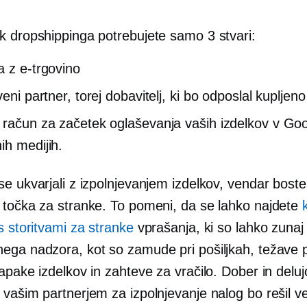
k dropshippinga potrebujete samo 3 stvari:
a z e-trgovino
veni partner, torej dobavitelj, ki bo odposlal kupljeno
 račun za začetek oglaševanja vaših izdelkov v Goo
ih medijih.
e ukvarjali z izpolnjevanjem izdelkov, vendar bost
 točka za stranke. To pomeni, da se lahko najdete
s storitvami za stranke
vprašanja, ki so lahko zuna
ega nadzora, kot so zamude pri pošiljkah, težave p
apake izdelkov in zahteve za vračilo. Dober in deluj
 vašim partnerjem za izpolnjevanje nalog bo rešil v