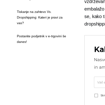
vzdrževanj
embalažo s
Tiskanje na zahtevo Vs.
se, kako
Dropshipping: Kateri je pravi za
vas?
dropshippi
Postanite podjetnik v e-trgovini še
danes!
Ka
Nasve
in am
Str