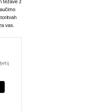
in težave z
 Naučimo
toritvah
za vas.
jetij