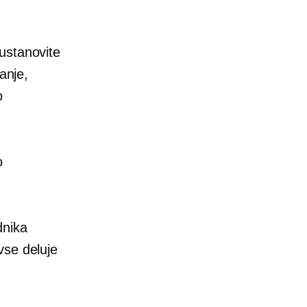
 ustanovite
anje,
o
o
dnika
vse deluje