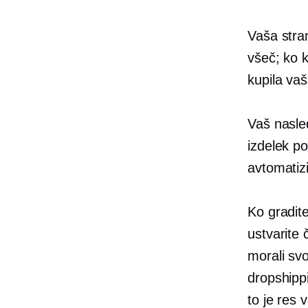
Vaša stran
všeč; ko k
kupila vaš
Vaš nasled
izdelek p
avtomatiz
Ko gradite
ustvarite 
morali svo
dropshippi
to je res 