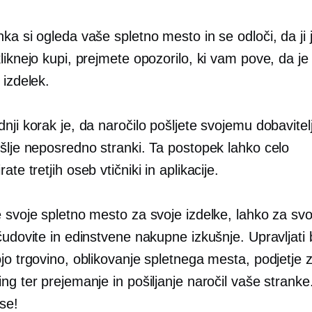
ka si ogleda vaše spletno mesto in se odloči, da ji 
liknejo kupi, prejmete opozorilo, ki vam pove, da je
 izdelek.
nji korak je, da naročilo pošljete svojemu dobavitel
ošlje neposredno stranki. Ta postopek lahko celo
irate
tretjih oseb
vtičniki in aplikacije.
 svoje spletno mesto za svoje izdelke, lahko za svo
čudovite in edinstvene nakupne izkušnje. Upravljati
jo trgovino, oblikovanje spletnega mesta, podjetje 
ng ter prejemanje in pošiljanje naročil vaše strank
vse!