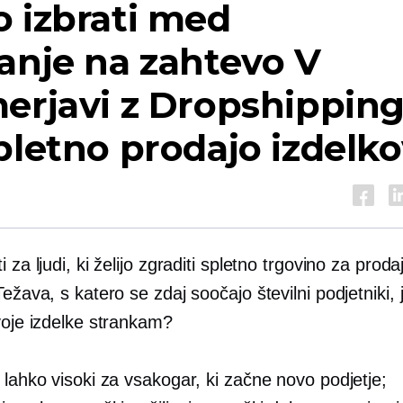
 izbrati med
anje na zahtevo
V
merjavi z Dropshippi
pletno prodajo izdelk
i za ljudi, ki želijo zgraditi spletno trgovino za proda
Težava, s katero se zdaj soočajo številni podjetniki, 
voje izdelke strankam?
 lahko visoki za vsakogar, ki začne novo podjetje;