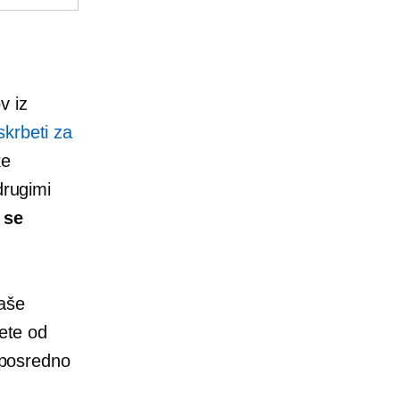
v iz
skrbeti za
ke
drugimi
 se
vaše
jete od
neposredno