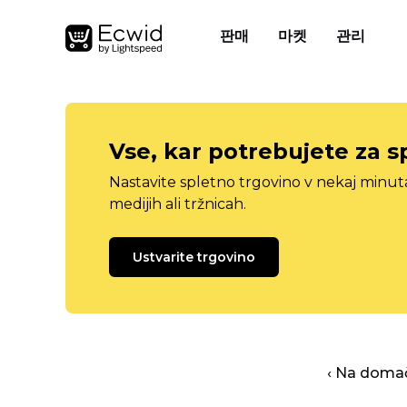
판매
마켓
관리
Vse, kar potrebujete za s
Nastavite spletno trgovino v nekaj minu
medijih ali tržnicah.
Ustvarite trgovino
‹ Na domač