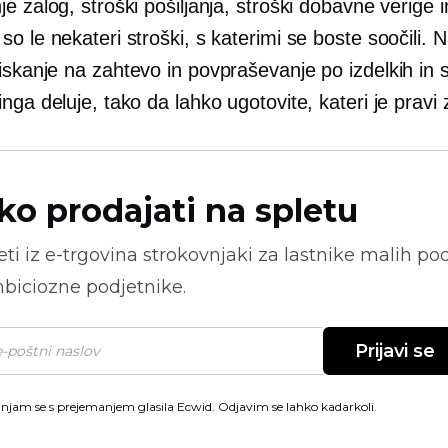
e zalog, stroški pošiljanja, stroški dobavne verige 
o le nekateri stroški, s katerimi se boste soočili.
tiskanje na zahtevo
in povpraševanje po izdelkih in s
nga deluje, tako da lahko ugotovite, kateri je pravi 
ko prodajati na spletu
ti iz
e-trgovina
strokovnjaki za lastnike malih pod
biciozne podjetnike.
Prijavi se
injam se s prejemanjem glasila Ecwid. Odjavim se lahko kadarkoli.