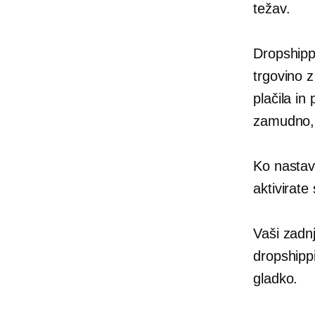
težav.
Dropshipp
trgovino 
plačila in
zamudno,
Ko nastav
aktivirate
Vaši zadn
dropshipp
gladko.