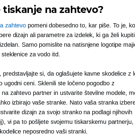
e tiskanje na zahtevo?
na zahtevo
pomeni dobesedno to, kar piše. To je, k
bere dizajn ali parametre za izdelek, ki ga želi kupiti
 izdelan. Samo pomislite na natisnjene logotipe
maji
 steklenice za vodo itd.
 predstavljajte si, da oglašujete kavne skodelice z
o ugodni ceni. Sklenili ste ločeno pogodbo z
e na zahtevo
partner in ustvarite številne modele, 
ahko izbirajo vaše stranke. Nato vaša stranka izbere
 ustvarite dizajn za svojo stranko na podlagi njihovih
ij), vi pa to pošljete svojemu tiskarskemu partnerju, 
skodelice neposredno vaši stranki.