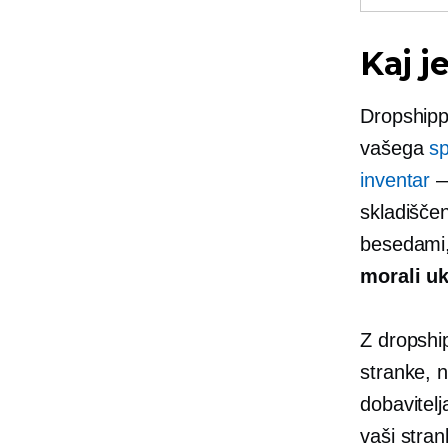
Kaj j
Dropshippi
vašega
sp
inventar
—
skladiščen
besedami
morali uk
Z dropshi
stranke, n
dobavitelj
vaši stran