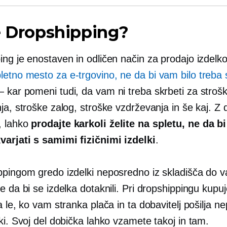
e Dropshipping?
ng je enostaven in odličen način za prodajo izdelko
letno mesto za e-trgovino, ne da bi vam bilo treba 
 kar pomeni tudi, da vam ni treba skrbeti za stroš
ja, stroške zalog, stroške vzdrževanja in še kaj. Z 
, lahko
prodajte karkoli želite na spletu, ne da bi
varjati s samimi fizičnimi izdelki
.
ppingom gredo izdelki neposredno iz skladišča do 
e da bi se izdelka dotaknili. Pri dropshippingu kupu
a le, ko vam stranka plača in ta dobavitelj pošilja 
ki. Svoj del dobička lahko vzamete takoj in tam.