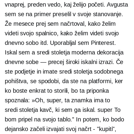
vnaprej, preden vedo, kaj želijo početi. Avgusta
sem se na primer preselil v svoje stanovanje.
Že mesece prej sem načrtoval, kako želim
videti svojo spalnico, kako želim videti svojo
dnevno sobo itd. Uporabljal sem Pinterest.
Iskal sem a
sredi stoletja
moderna dekoracija
dnevne sobe — precej široki iskalni izrazi. Če
ste podjetje in imate
sredi stoletja
sodobnega
pohištva, se spodobi, da ste na platformi, ker
ko boste enkrat to storili, bo ta priponka
spoznala: »Oh, super, ta znamka ima to
sredi stoletja
kavč, ki sem ga iskal. super To
bom pripel na svojo tablo.” In potem, ko bodo
dejansko začeli izvajati svoj načrt - "kupiti",