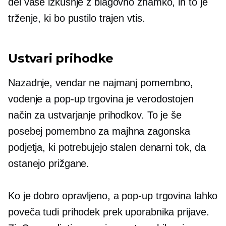
del vaše izkušnje z blagovno znamko, in to je
trženje, ki bo pustilo trajen vtis.
Ustvari prihodke
Nazadnje, vendar ne najmanj pomembno,
vodenje a
pop-up
trgovina je verodostojen
način za ustvarjanje prihodkov. To je še
posebej pomembno za majhna zagonska
podjetja, ki potrebujejo stalen denarni tok, da
ostanejo prižgane.
Ko je dobro opravljeno, a
pop-up
trgovina lahko
poveča tudi prihodek prek uporabnika
prijave.