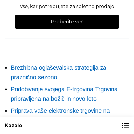
Vse, kar potrebujete za spletno prodajo
Preberite več
Brezhibna oglaševalska strategija za
praznično sezono
Pridobivanje svojega
E-trgovina
Trgovina
pripravljena na božič in novo leto
Priprava vaše elektronske trgovine na
zahvalni dan
Kazalo
BFCM: 22 nasvetov za e-trgovino za vaše