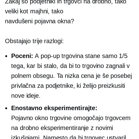
Zakaj so podjetniki in trgovci na drobno, tako
veliki kot majhni, tako
navdušeni
pojavna okna?
Obstajajo trije razlogi:
Poceni:
A
pop-up
trgovina stane samo 1/5
tega, kar bi stalo, da bi to trgovino zagnali v
polnem obsegu. Ta nizka cena je še posebej
privlačna za podjetnike, ki želijo preizkusiti
nove ideje.
Enostavno eksperimentirajte:
Pojavno okno
trgovine omogočajo trgovcem
na drobno eksperimentiranje z novimi
izkušnjami. Namesto da bi trgovec ustvaril