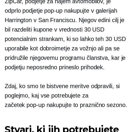
ZipCar, podjetje za najem avtomobilov, je
odprlo podjetje
pop-up
nakupujte v galerijah
Harrington v San Franciscu. Njegov edini cilj je
bil razdeliti kupone v vrednosti 30 USD
potencialnim strankam, ki so lahko teh 30 USD
uporabile kot dobroimetje za vožnjo ali pa se
pridružile njegovemu programu članstva, kar je
podjetju neposredno prineslo prihodek.
Zdaj, ko smo te bistvene meritve odpravili, si
poglejmo, kaj vse potrebujete za
začetek
pop-up
nakupujte to praznično sezono.
Stvari, ki jih potrebujete