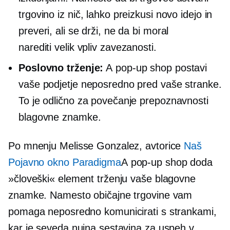
trgovino iz nič, lahko preizkusi novo idejo in
preveri, ali se drži, ne da bi moral
narediti
velik vpliv
zavezanosti.
Poslovno trženje:
A
pop-up
shop postavi
vaše podjetje neposredno pred vaše stranke.
To je odlično za povečanje prepoznavnosti
blagovne znamke.
Po mnenju Melisse Gonzalez, avtorice
Naš
Pojavno okno
Paradigma
A
pop-up
shop doda
»človeški« element trženju vaše blagovne
znamke. Namesto običajne trgovine vam
pomaga neposredno komunicirati s strankami,
kar je seveda nujna sestavina za uspeh v