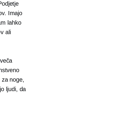
Podjetje
ov. Imajo
vam lahko
v ali
sveča
instveno
e za noge,
o ljudi, da