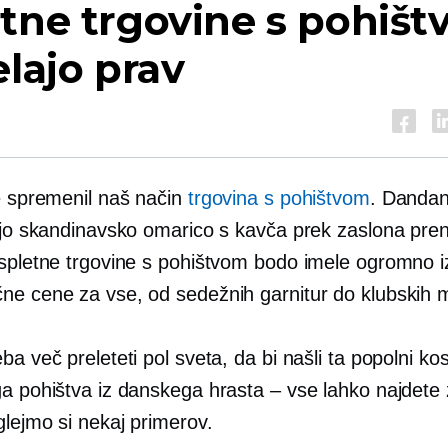
tne trgovine s pohišt
elajo prav
je spremenil naš način
trgovina s pohištvom
. Dandan
pijo skandinavsko omarico s kavča prek zaslona pre
 spletne trgovine s pohištvom bodo imele ogromno iz
ne cene za vse, od sedežnih garnitur do klubskih m
ba več preleteti pol sveta, da bi našli ta popolni ko
ga pohištva iz danskega hrasta – vse lahko najdete
glejmo si nekaj primerov.