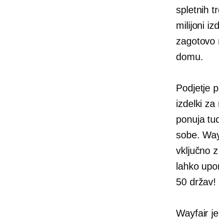
spletnih 
milijoni i
zagotovo n
domu.
Podjetje p
izdelki za
ponuja tud
sobe. Way
vključno z
lahko upor
50 držav!
Wayfair je