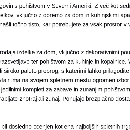
trgovin s pohištvom v Severni Ameriki. Z več kot se
zdelkov, vključno z opremo za dom in kuhinjskimi apa
ašli točno tisto, kar potrebujete za vsak prostor v
rodaja izdelke za dom, vključno z dekorativnimi pou
 razsvetljavo ter pohištvom za kuhinje in kopalnice.
i široko paleto preprog, s katerimi lahko prilagodite
fair ima na svojem spletnem mestu ogromen izbor 
 jedilnimi kompleti za zabave in zunanjim pohištvom
abljate znotraj ali zunaj. Ponujajo brezplačno dost
 bil dosledno ocenjen kot ena najboljših spletnih trg