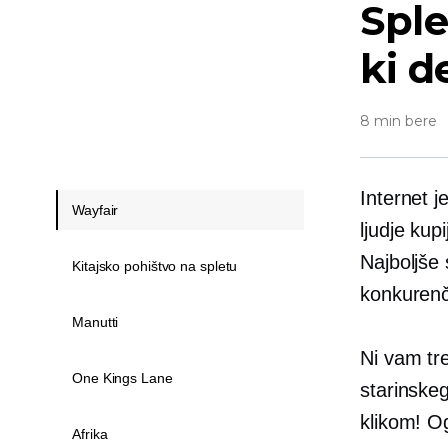
Sple
ki d
8 min bere
Internet 
Wayfair
ljudje ku
Najboljše
Kitajsko pohištvo na spletu
konkurenč
Manutti
Ni vam tre
One Kings Lane
starinske
klikom! O
Afrika