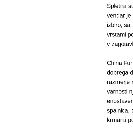
Spletna st
vendar je 
izbiro, sa
vrstami po
v zagotavl
China Fur
dobrega di
razmerje 
varnosti n
enostave
spalnica,
krmariti p