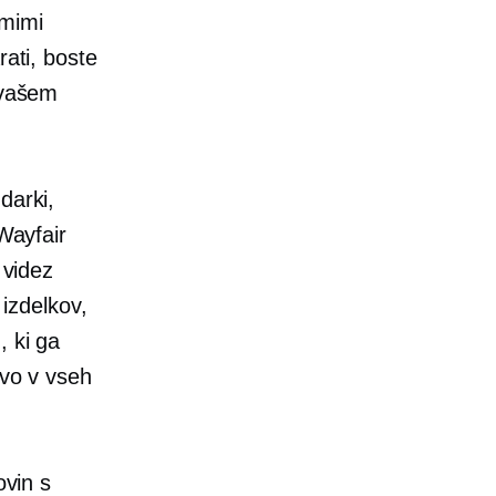
dmimi
rati, boste
 vašem
darki,
 Wayfair
 videz
izdelkov,
, ki ga
avo v vseh
ovin s