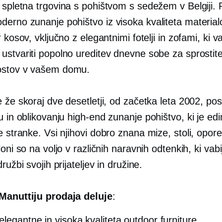
 spletna trgovina s pohištvom s sedežem v Belgiji. 
derno zunanje pohištvo iz
visoka kvaliteta
material
r kosov, vključno z elegantnimi fotelji in zofami, ki 
ustvariti popolno ureditev dnevne sobe za sprostite
ostov v vašem domu.
 že skoraj dve desetletji, od začetka leta 2002, po
u in oblikovanju
high-end
zunanje pohištvo, ki je ed
e stranke. Vsi njihovi
dobro znana
mize, stoli, opor
loni so na voljo v različnih naravnih odtenkih, ki vabij
ružbi svojih prijateljev in družine.
Manuttiju prodaja deluje
:
elegantne in
visoka kvaliteta
outdoor furniture