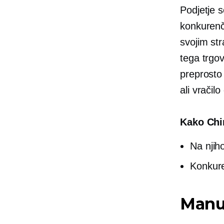
Podjetje s
konkurenčn
svojim st
tega trgo
preprosto 
ali vračilo
Kako Chin
Na njiho
Konkure
Manu