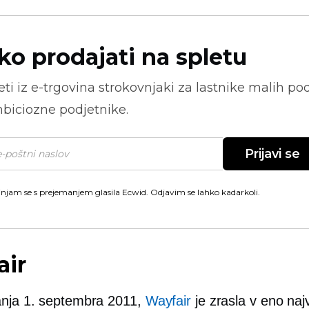
ko prodajati na spletu
ti iz
e-trgovina
strokovnjaki za lastnike malih pod
biciozne podjetnike.
Prijavi se
injam se s prejemanjem glasila Ecwid. Odjavim se lahko kadarkoli.
air
anja 1. septembra 2011,
Wayfair
je zrasla v eno naj