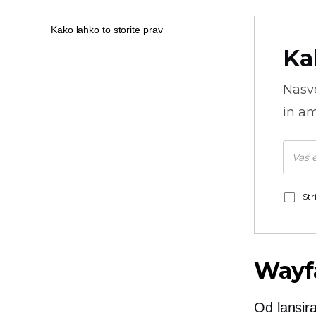
Kako lahko to storite prav
Ka
Nasve
in am
Str
Wayf
Od lansir