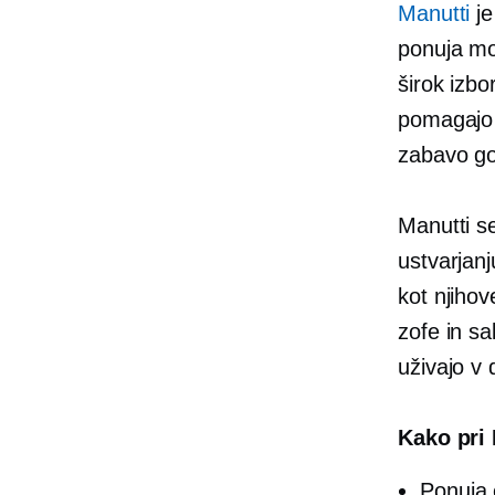
Manutti
je
ponuja mo
širok izbo
pomagajo 
zabavo g
Manutti se
ustvarjanj
kot njihov
zofe in sa
uživajo v d
Kako pri 
Ponuja 