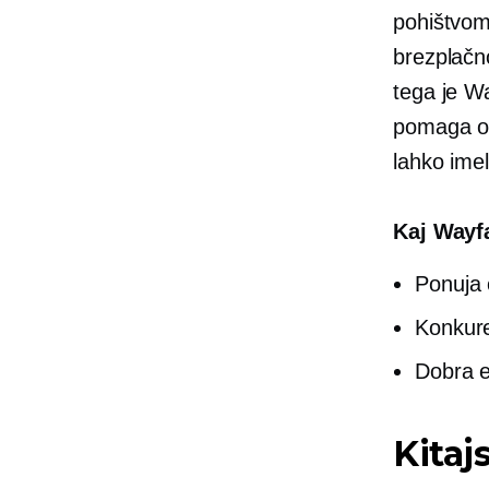
pohištvom
brezplačn
tega je W
pomaga odg
lahko ime
Kaj Wayfa
Ponuja 
Konkure
Dobra 
Kitaj