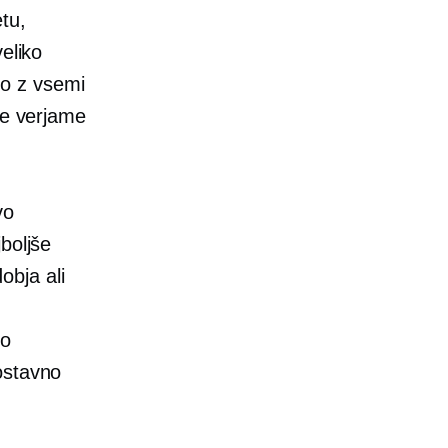
tu,
eliko
čno z vsemi
je verjame
vo
boljše
bja ali
so
ostavno