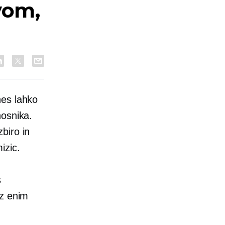
vom,
es lahko
nosnika.
biro in
izic.
s
 z enim