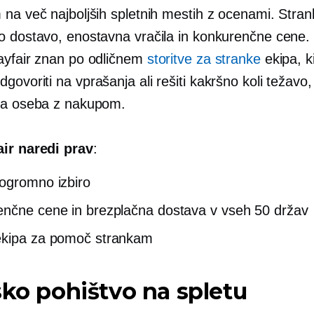
 na več najboljših spletnih mestih z ocenami. Stran
o dostavo, enostavna vračila in konkurenčne cene.
ayfair znan po odličnem
storitve za stranke
ekipa, k
ovoriti na vprašanja ali rešiti kakršno koli težavo, k
la oseba z nakupom.
ir naredi prav
:
ogromno izbiro
nčne cene in brezplačna dostava v vseh 50 držav
ekipa za pomoč strankam
sko pohištvo na spletu