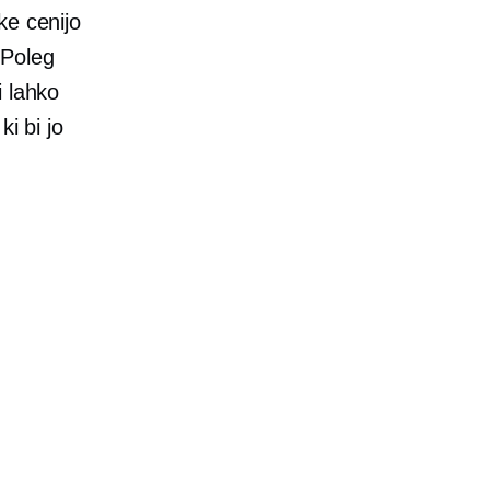
ke cenijo
 Poleg
i lahko
i bi jo