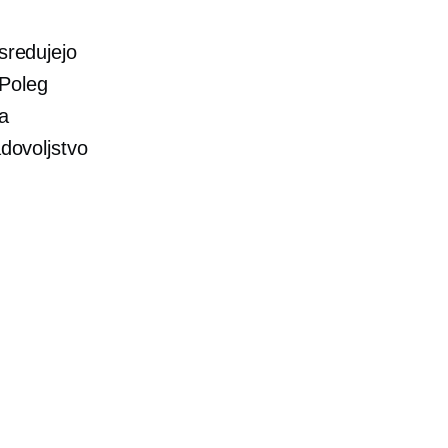
sredujejo
 Poleg
a
adovoljstvo