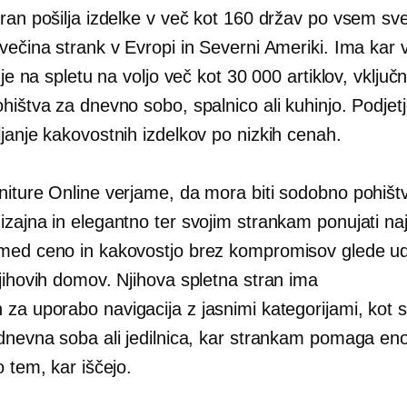
ran pošilja izdelke v več kot 160 držav po vsem sve
večina strank v Evropi in Severni Ameriki. Ima kar v
j je na spletu na voljo več kot 30 000 artiklov, vklju
hištva za dnevno sobo, spalnico ali kuhinjo. Podjet
janje kakovostnih izdelkov po nizkih cenah.
niture Online verjame, da mora biti sodobno pohišt
zajna in elegantno ter svojim strankam ponujati naj
med ceno in kakovostjo brez kompromisov glede udo
jihovih domov. Njihova spletna stran ima
n za uporabo
navigacija z jasnimi kategorijami, kot 
 dnevna soba ali jedilnica, kar strankam pomaga en
o tem, kar iščejo.