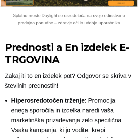
Spletno mesto Daylight se osredotoča na svojo edinstveno
prodajno ponudbo – zdravje oči in udobje uporabnika
Prednosti a
En izdelek
E-
TRGOVINA
Zakaj iti to
en izdelek
pot? Odgovor se skriva v
številnih prednostih!
Hiperosredotočen
trženje
: Promocija
enega sporočila in izdelka naredi vaša
marketinška prizadevanja zelo specifična.
Vsaka kampanja, ki jo vodite, krepi