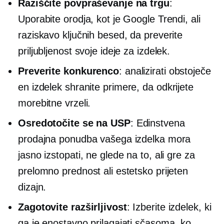
Raziščite povpraševanje na trgu
:
Uporabite orodja, kot je Google Trendi, ali
raziskavo ključnih besed, da preverite
priljubljenost svoje ideje za izdelek.
Preverite konkurenco
: analizirati obstoječe
en izdelek
shranite primere, da odkrijete
morebitne vrzeli.
Osredotočite se na USP
: Edinstvena
prodajna ponudba vašega izdelka mora
jasno izstopati, ne glede na to, ali gre za
prelomno prednost ali estetsko prijeten
dizajn.
Zagotovite razširljivost
: Izberite izdelek, ki
ga je enostavno prilagajati sčasoma, ko