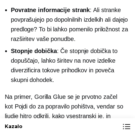
Povratne informacije strank
: Ali stranke
povprašujejo po dopolnilnih izdelkih ali dajejo
predloge? To bi lahko pomenilo priložnost za
razširitev vaše ponudbe.
Stopnje dobička
: Če stopnje dobička to
dopuščajo, lahko širitev na nove izdelke
diverzificira tokove prihodkov in poveča
skupni dohodek.
Na primer, Gorilla Glue se je prvotno začel
kot
Pojdi do
za popravilo pohištva, vendar so
ljudje hitro odkrili, kako vsestranski je, in
povpraševanje se je povečalo. Od takrat je
Kazalo