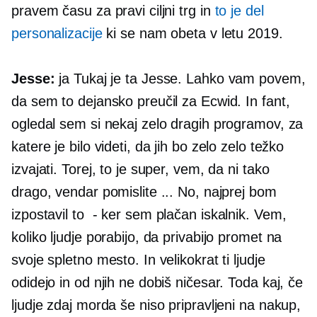
pravem času za pravi ciljni trg in
to je del
personalizacije
ki se nam obeta v letu 2019.
Jesse:
ja Tukaj je ta Jesse. Lahko vam povem,
da sem to dejansko preučil za Ecwid. In fant,
ogledal sem si nekaj zelo dragih programov, za
katere je bilo videti, da jih bo zelo zelo težko
izvajati. Torej, to je super, vem, da ni tako
drago, vendar pomislite ... No, najprej bom
izpostavil to
-
ker sem plačan iskalnik. Vem,
koliko ljudje porabijo, da privabijo promet na
svoje spletno mesto. In velikokrat ti ljudje
odidejo in od njih ne dobiš ničesar. Toda kaj, če
ljudje zdaj morda še niso pripravljeni na nakup,