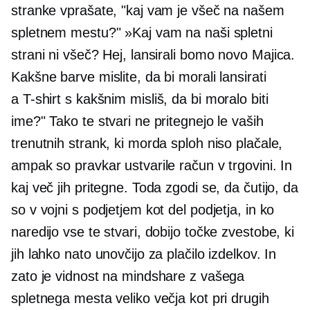
stranke vprašate, "kaj vam je všeč na našem
spletnem mestu?" »Kaj vam na naši spletni
strani ni všeč? Hej, lansirali bomo novo
Majica.
Kakšne barve mislite, da bi morali lansirati
a
T-shirt
s kakšnim misliš, da bi moralo biti
ime?" Tako te stvari ne pritegnejo le vaših
trenutnih strank, ki morda sploh niso plačale,
ampak so pravkar ustvarile račun v trgovini. In
kaj več jih pritegne. Toda zgodi se, da čutijo, da
so v vojni s podjetjem kot del podjetja, in ko
naredijo vse te stvari, dobijo točke zvestobe, ki
jih lahko nato unovčijo za plačilo izdelkov. In
zato je vidnost na mindshare z vašega
spletnega mesta veliko večja kot pri drugih