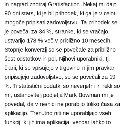
in nagrad znotraj Gratisfaction. Nekaj ​​mi dajo
90 dni
stats, ki je bil prihodek, ki ga je v celoti
mogoče pripisati zadovoljstvu. Ta prihodek se
je povečal za 34 %, stranke, ki se vračajo,
ustvarijo 178 % več v približno 10 mesecih.
Stopnje konverzij so se povečale za približno
šest odstotkov in pol. Njihovi uporabniki, tj.
člani, ki se vpisujejo v trgovino in jim pravkar
pripisujejo zadovoljstvo, so se povečali za 19
%. Ti statistični podatki so neverjetni in rekli so
mi, ustanovitelj podjetja Mark Bowman mi je
povedal, da v resnici ne porabijo toliko časa za
aplikacijo. Trenutno niti ne uporabljajo vseh
funkcij, ki jih ima aplikacija, vendar lahko to