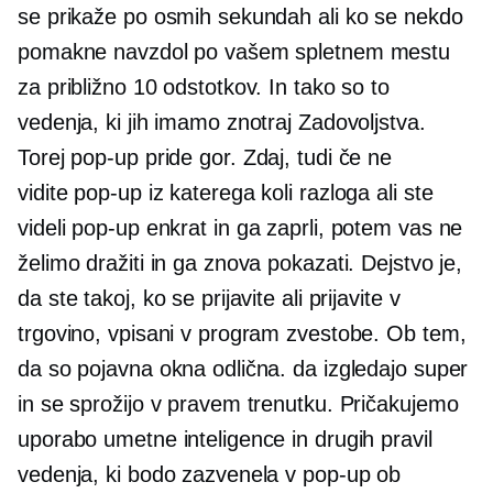
se prikaže po osmih sekundah ali ko se nekdo
pomakne navzdol po vašem spletnem mestu
za približno 10 odstotkov. In tako so to
vedenja, ki jih imamo znotraj Zadovoljstva.
Torej
pop-up
pride gor. Zdaj, tudi če ne
vidite
pop-up
iz katerega koli razloga ali ste
videli
pop-up
enkrat in ga zaprli, potem vas ne
želimo dražiti in ga znova pokazati. Dejstvo je,
da ste takoj, ko se prijavite ali prijavite v
trgovino, vpisani v program zvestobe. Ob tem,
da so pojavna okna odlična. da izgledajo super
in se sprožijo v pravem trenutku. Pričakujemo
uporabo umetne inteligence in drugih pravil
vedenja, ki bodo zazvenela v
pop-up
ob