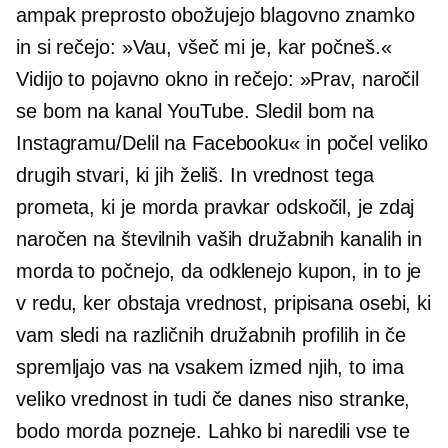
ampak preprosto obožujejo blagovno znamko
in si rečejo: »Vau, všeč mi je, kar počneš.«
Vidijo to pojavno okno in rečejo: »Prav, naročil
se bom na kanal YouTube. Sledil bom na
Instagramu/Delil na Facebooku« in počel veliko
drugih stvari, ki jih želiš. In vrednost tega
prometa, ki je morda pravkar odskočil, je zdaj
naročen na številnih vaših družabnih kanalih in
morda to počnejo, da odklenejo kupon, in to je
v redu, ker obstaja vrednost, pripisana osebi, ki
vam sledi na različnih družabnih profilih in če
spremljajo vas na vsakem izmed njih, to ima
veliko vrednost in tudi če danes niso stranke,
bodo morda pozneje. Lahko bi naredili vse te