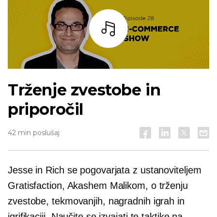
Bar
Trženje zvestobe in
priporočil
42 min poslušaj
Jesse in Rich se pogovarjata z ustanoviteljem
Gratisfaction, Akashem Malikom, o trženju
zvestobe, tekmovanjih, nagradnih igrah in
igrifikaciji. Naučite se izvajati te taktike na