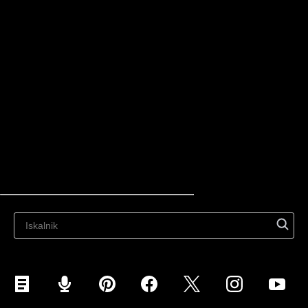
Za posameznike
Ecwid
Lastnosti
viri
Najnovejši blog
Prodaja preko spleta
Prodaja povsod
Prodaja na spletni strani
Prodajajte na družbenih medijih
Prodaja na Instagramu
Prodaja na TikTok