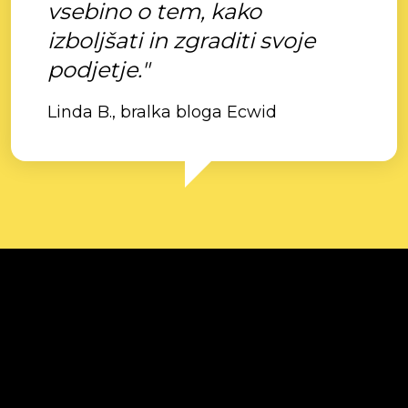
vsebino o tem, kako
izboljšati in zgraditi svoje
podjetje."
Linda B., bralka bloga Ecwid
Prodaja preko spleta
Poslovne rešitve
Tehnološke rešitve