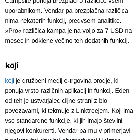
Campsite ponuja brezplačno različico vsem
uporabnikom. Vendar pa brezplačna različica
nima nekaterih funkcij, predvsem analitike.
»Pro« različica kampa je na voljo za 7 USD na
mesec in odklene večino teh dodatnih funkcij.
kōji
kōji
je družbeni medij
e-trgovina
orodje, ki
ponuja vrsto različnih aplikacij in funkcij. Eden
od teh je ustvarjalec ciljne strani z bio
povezavami, ki tekmuje z Linktreejem. Koji ima
vse standardne funkcije, ki jih imajo številni
njegovi konkurenti. Vendar pa mu v primerjavi