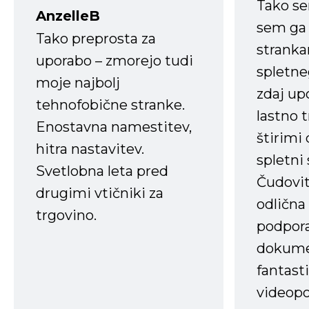
Tako s
AnzelleB
sem ga 
Tako preprosta za
strank
uporabo – zmorejo tudi
spletne
moje najbolj
zdaj up
tehnofobične stranke.
lastno 
Enostavna namestitev,
štirimi
hitra nastavitev.
spletni
Svetlobna leta pred
Čudovit
drugimi vtičniki za
odlična
trgovino.
podpora
dokume
fantast
videopo