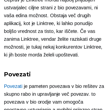
ustvarjalec ciljne strani z bio povezavami, ni
vaša edina možnost. Obstaja več drugih
aplikacij, kot je Linktree, ki lahko ponudijo
boljšo vrednost za tisto, kar iščete. Če vas
zanima Linktree, vendar želite raziskati druge
možnosti, je tukaj nekaj konkurentov Linktree,
ki jih boste morda želeli upoštevati.
Povezati
Povezati
je pameten
povezava v bio
rešitev za
skupno rabo in upravljanje več povezav. to
povezava v bio
orodje vam omogoča
enostavno ustvarjanje a
mobilni prijazno
stran