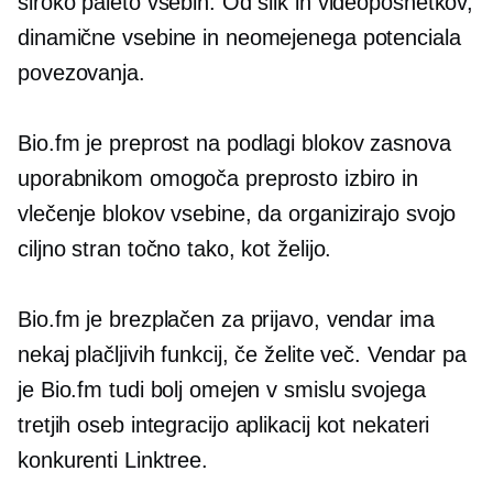
široko paleto vsebin. Od slik in videoposnetkov,
dinamične vsebine in neomejenega potenciala
povezovanja.
Bio.fm je preprost
na podlagi blokov
zasnova
uporabnikom omogoča preprosto izbiro in
vlečenje blokov vsebine, da organizirajo svojo
ciljno stran točno tako, kot želijo.
Bio.fm je brezplačen za prijavo, vendar ima
nekaj plačljivih funkcij, če želite več. Vendar pa
je Bio.fm tudi bolj omejen v smislu svojega
tretjih oseb
integracijo aplikacij kot nekateri
konkurenti Linktree.