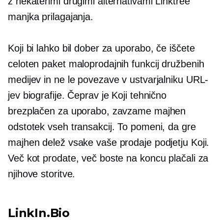
z nekaterimi drugimi alternativami Linktree
manjka prilagajanja.
Koji bi lahko bil dober za uporabo, če iščete
celoten paket maloprodajnih funkcij družbenih
medijev in ne le povezave v ustvarjalniku URL-
jev biografije. Čeprav je Koji tehnično
brezplačen za uporabo, zavzame majhen
odstotek vseh transakcij. To pomeni, da gre
majhen delež vsake vaše prodaje podjetju Koji.
Več kot prodate, več boste na koncu plačali za
njihove storitve.
LinkIn.Bio