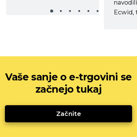
navodili
Ecwid, t
Vaše sanje o e-trgovini se
začnejo tukaj
Začnite