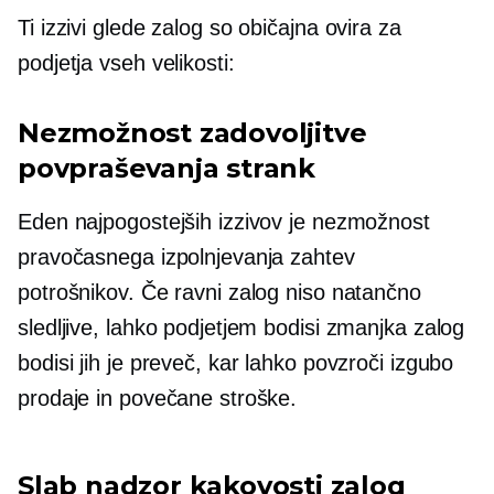
Ti izzivi glede zalog so običajna ovira za
podjetja vseh velikosti:
Nezmožnost zadovoljitve
povpraševanja strank
Eden najpogostejših izzivov je nezmožnost
pravočasnega izpolnjevanja zahtev
potrošnikov. Če ravni zalog niso natančno
sledljive, lahko podjetjem bodisi zmanjka zalog
bodisi jih je preveč, kar lahko povzroči izgubo
prodaje in povečane stroške.
Slab nadzor kakovosti zalog