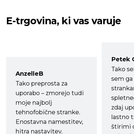
E-trgovina, ki vas varuje
Petek 
Tako s
AnzelleB
sem ga 
Tako preprosta za
strank
uporabo – zmorejo tudi
spletne
moje najbolj
zdaj up
tehnofobične stranke.
lastno 
Enostavna namestitev,
štirimi
hitra nastavitev.