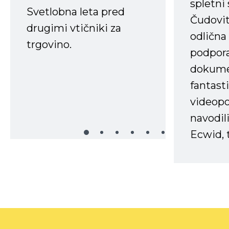
spletni
Svetlobna leta pred
Čudovit
drugimi vtičniki za
odlična
trgovino.
podpora
dokume
fantast
videopo
navodili
Ecwid, t