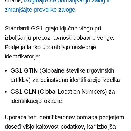
strank,
izogibajte se pomanjkanju zalog in
zmanjšajte prevelike zaloge
.
Standardi GS1 igrajo ključno vlogo pri
izboljšanju prepoznavnosti dobavne verige.
Podjetja lahko uporabljajo naslednje
identifikatorje:
GS1
GTIN
(Globalne številke trgovinskih
artiklov) za edinstveno identifikacijo izdelka
GS1
GLN
(Global Location Numbers) za
identifikacijo lokacije.
Uporaba teh identifikatorjev pomaga podjetjem
doseči višjo kakovost podatkov, kar izboljša