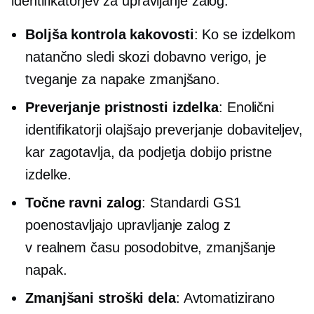
identifikatorjev za upravljanje zalog:
Boljša kontrola kakovosti
: Ko se izdelkom
natančno sledi skozi dobavno verigo, je
tveganje za napake zmanjšano.
Preverjanje pristnosti izdelka
: Enolični
identifikatorji olajšajo preverjanje dobaviteljev,
kar zagotavlja, da podjetja dobijo pristne
izdelke.
Točne ravni zalog
: Standardi GS1
poenostavljajo upravljanje zalog z
v realnem času
posodobitve, zmanjšanje
napak.
Zmanjšani stroški dela
: Avtomatizirano