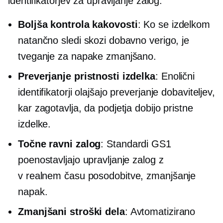
identifikatorjev za upravljanje zalog:
Boljša kontrola kakovosti
: Ko se izdelkom
natančno sledi skozi dobavno verigo, je
tveganje za napake zmanjšano.
Preverjanje pristnosti izdelka
: Enolični
identifikatorji olajšajo preverjanje dobaviteljev,
kar zagotavlja, da podjetja dobijo pristne
izdelke.
Točne ravni zalog
: Standardi GS1
poenostavljajo upravljanje zalog z
v realnem času
posodobitve, zmanjšanje
napak.
Zmanjšani stroški dela
: Avtomatizirano