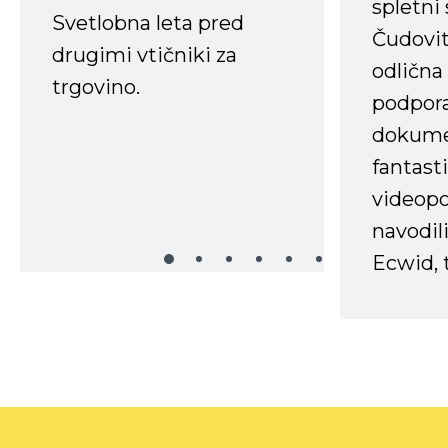
spletni
Svetlobna leta pred
Čudovit
drugimi vtičniki za
odlična
trgovino.
podpora
dokume
fantast
videopo
navodili
Ecwid, t