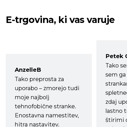
E-trgovina, ki vas varuje
Petek 
Tako s
AnzelleB
sem ga 
Tako preprosta za
strank
uporabo – zmorejo tudi
spletne
moje najbolj
zdaj up
tehnofobične stranke.
lastno 
Enostavna namestitev,
štirimi
hitra nastavitev.