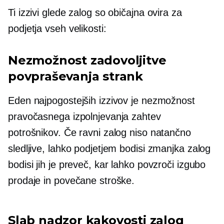
Ti izzivi glede zalog so običajna ovira za
podjetja vseh velikosti:
Nezmožnost zadovoljitve
povpraševanja strank
Eden najpogostejših izzivov je nezmožnost
pravočasnega izpolnjevanja zahtev
potrošnikov. Če ravni zalog niso natančno
sledljive, lahko podjetjem bodisi zmanjka zalog
bodisi jih je preveč, kar lahko povzroči izgubo
prodaje in povečane stroške.
Slab nadzor kakovosti zalog