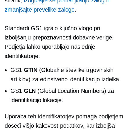
strank,
izogibajte se pomanjkanju zalog in
zmanjšajte prevelike zaloge
.
Standardi GS1 igrajo ključno vlogo pri
izboljšanju prepoznavnosti dobavne verige.
Podjetja lahko uporabljajo naslednje
identifikatorje:
GS1
GTIN
(Globalne številke trgovinskih
artiklov) za edinstveno identifikacijo izdelka
GS1
GLN
(Global Location Numbers) za
identifikacijo lokacije.
Uporaba teh identifikatorjev pomaga podjetjem
doseči višjo kakovost podatkov, kar izboljša