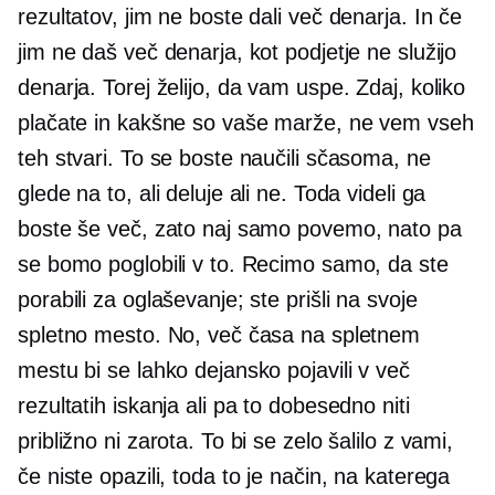
rezultatov, jim ne boste dali več denarja. In če
jim ne daš več denarja, kot podjetje ne služijo
denarja. Torej želijo, da vam uspe. Zdaj, koliko
plačate in kakšne so vaše marže, ne vem vseh
teh stvari. To se boste naučili sčasoma, ne
glede na to, ali deluje ali ne. Toda videli ga
boste še več, zato naj samo povemo, nato pa
se bomo poglobili v to. Recimo samo, da ste
porabili za oglaševanje; ste prišli na svoje
spletno mesto. No, več časa na spletnem
mestu bi se lahko dejansko pojavili v več
rezultatih iskanja ali pa to dobesedno niti
približno ni zarota. To bi se zelo šalilo z vami,
če niste opazili, toda to je način, na katerega