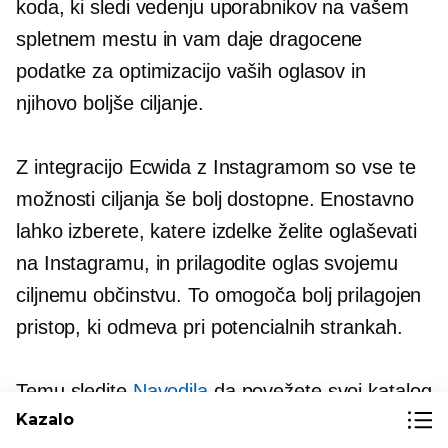
koda, ki sledi vedenju uporabnikov na vašem
spletnem mestu in vam daje dragocene
podatke za optimizacijo vaših oglasov in
njihovo boljše ciljanje.
Z integracijo Ecwida z Instagramom so vse te
možnosti ciljanja še bolj dostopne. Enostavno
lahko izberete, katere izdelke želite oglaševati
na Instagramu, in prilagodite oglas svojemu
ciljnemu občinstvu. To omogoča bolj prilagojen
pristop, ki odmeva pri potencialnih strankah.
Temu sledite
Navodila
da povežete svoj katalog
Kazalo
izdelkov Ecwid s Facebookom in začnete