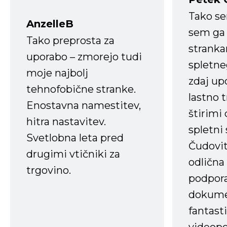
Tako s
AnzelleB
sem ga 
Tako preprosta za
strank
uporabo – zmorejo tudi
spletne
moje najbolj
zdaj up
tehnofobične stranke.
lastno 
Enostavna namestitev,
štirimi
hitra nastavitev.
spletni
Svetlobna leta pred
Čudovit
drugimi vtičniki za
odlična
trgovino.
podpora
dokume
fantast