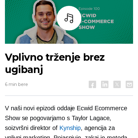
Bar
Vplivno trženje brez
ugibanj
6 min bere
V naši novi epizodi oddaje Ecwid Ecommerce
Show se pogovarjamo s Taylor Lagace,
soizvršni direktor
of
Kynship
, agencija za
vplivni marketing. Pojasnjuje, zakaj je metoda