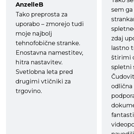
Tako s
AnzelleB
sem ga 
Tako preprosta za
strank
uporabo – zmorejo tudi
spletne
moje najbolj
zdaj up
tehnofobične stranke.
lastno 
Enostavna namestitev,
štirimi
hitra nastavitev.
spletni
Svetlobna leta pred
Čudovit
drugimi vtičniki za
odlična
trgovino.
podpora
dokume
fantast
videopo