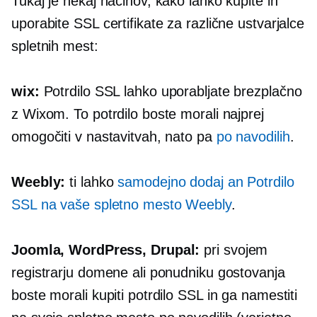
Tukaj je nekaj načinov, kako lahko kupite in
uporabite SSL certifikate za različne ustvarjalce
spletnih mest:
wix:
Potrdilo SSL lahko uporabljate brezplačno
z Wixom. To potrdilo boste morali najprej
omogočiti v nastavitvah, nato pa
po navodilih
.
Weebly:
ti lahko
samodejno dodaj a
n
Potrdilo
SSL na vaše spletno mesto Weebly
.
Joomla, WordPress, Drupal:
pri svojem
registrarju domene ali ponudniku gostovanja
boste morali kupiti potrdilo SSL in ga namestiti