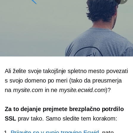
Ali želite svoje takojšnje spletno mesto povezati
s svojo domeno po meri (tako da preusmerja
na
mysite.com
in ne
mysite.ecwid.com
)?
Za to dejanje prejmete brezplačno potrdilo
SSL
prav tako. Samo sledite tem korakom:
Prijavite se v svojo trgovino Ecwid
, nato