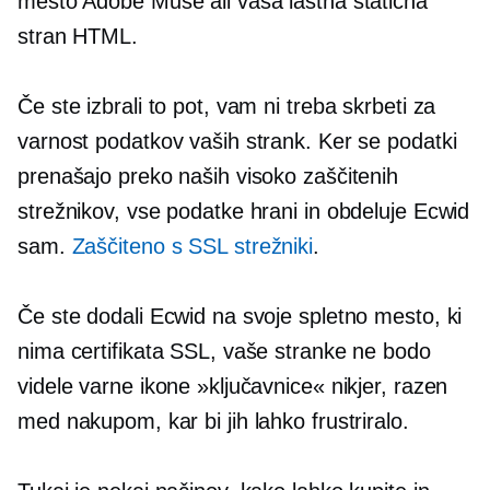
mesto Adobe Muse ali vaša lastna statična
stran HTML.
Če ste izbrali to pot, vam ni treba skrbeti za
varnost podatkov vaših strank. Ker se podatki
prenašajo preko naših visoko zaščitenih
strežnikov, vse podatke hrani in obdeluje Ecwid
sam.
Zaščiteno s SSL
strežniki
.
Če ste dodali Ecwid na svoje spletno mesto, ki
nima certifikata SSL, vaše stranke ne bodo
videle varne ikone »ključavnice« nikjer, razen
med nakupom, kar bi jih lahko frustriralo.