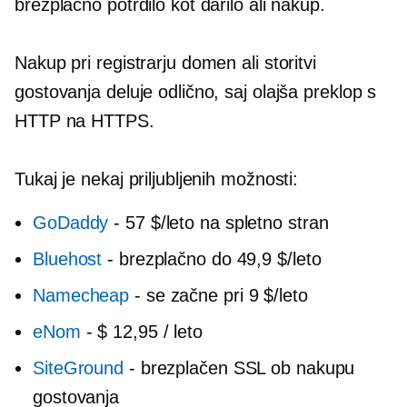
brezplačno potrdilo kot darilo ali nakup.
Nakup pri registrarju domen ali storitvi
gostovanja deluje odlično, saj olajša preklop s
HTTP na HTTPS.
Tukaj je nekaj priljubljenih možnosti:
GoDaddy
-
57 $/leto na spletno stran
Bluehost
-
brezplačno do 49,9 $/leto
Namecheap
-
se začne pri 9 $/leto
eNom
-
$ 12,95 / leto
SiteGround
-
brezplačen SSL ob nakupu
gostovanja