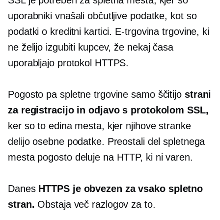
SSL je potreben za spletna mesta, kjer so
uporabniki vnašali občutljive podatke, kot so
podatki o kreditni kartici.
E-trgovina
trgovine, ki
ne želijo izgubiti kupcev, že nekaj časa
uporabljajo protokol HTTPS.
Pogosto pa spletne trgovine samo ščitijo
strani
za registracijo in odjavo s protokolom SSL,
ker so to edina mesta, kjer njihove stranke
delijo osebne podatke. Preostali del spletnega
mesta pogosto deluje na HTTP, ki ni varen.
Danes
HTTPS je obvezen za vsako spletno
stran.
Obstaja več razlogov za to.