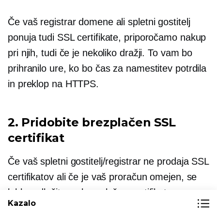
Če vaš registrar domene ali spletni gostitelj
ponuja tudi SSL certifikate, priporočamo nakup
pri njih, tudi če je nekoliko dražji. To vam bo
prihranilo ure, ko bo čas za namestitev potrdila
in preklop na HTTPS.
2. Pridobite brezplačen SSL
certifikat
Če vaš spletni gostitelj/registrar ne prodaja SSL
certifikatov ali če je vaš proračun omejen, se
lahko odločite za brezplačen certifikat.
Kazalo
Brezplačni certifikati so na voljo samo v eni