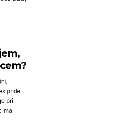
rjem,
vcem?
ini,
ek pride
go pri
t ima