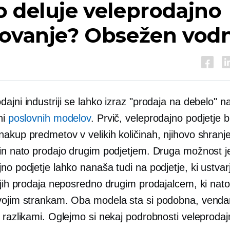
 deluje veleprodajno
lovanje? Obsežen vod
ajni industriji se lahko izraz "prodaja na debelo" 
ni
poslovnih modelov
. Prvič, veleprodajno podjetje b
nakup predmetov v velikih količinah, njihovo shranj
 in nato prodajo drugim podjetjem. Druga možnost j
no podjetje lahko nanaša tudi na podjetje, ki ustvar
 jih prodaja neposredno drugim prodajalcem, ki nato
vojim strankam. Oba modela sta si podobna, vendar
 razlikami. Oglejmo si nekaj podrobnosti veleprodaj