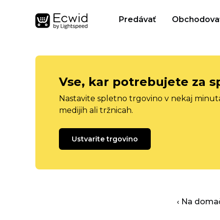
Predávať
Obchodova
Vse, kar potrebujete za s
Nastavite spletno trgovino v nekaj minu
medijih ali tržnicah.
Ustvarite trgovino
‹ Na domač