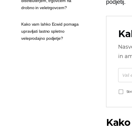
distributerjem, trgovcem na
podjetij.
drobno in veletrgovcem?
Kako vam lahko Ecwid pomaga
Ka
upravljati lastno spletno
veleprodajno podjetje?
Nasve
in am
Str
Kako 