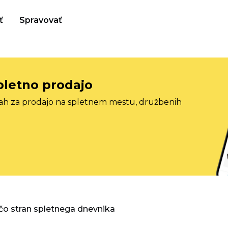
ť
Spravovať
pletno prodajo
tah za prodajo na spletnem mestu, družbenih
o stran spletnega dnevnika