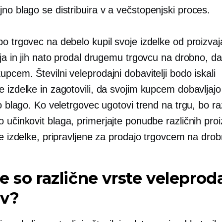
no blago se distribuira v a
večstopenjski
proces.
o trgovec na debelo kupil svoje izdelke od proizvaja
rja in jih nato prodal drugemu trgovcu na drobno, da j
pcem. Številni veleprodajni dobavitelji bodo iskali
 izdelke in zagotovili, da svojim kupcem dobavljajo 
no blago. Ko veletrgovec ugotovi trend na trgu, bo ra
o učinkovit
blaga, primerjajte ponudbe različnih proi
te izdelke, pripravljene za prodajo trgovcem na drob
e so različne vrste veleprod
ov?