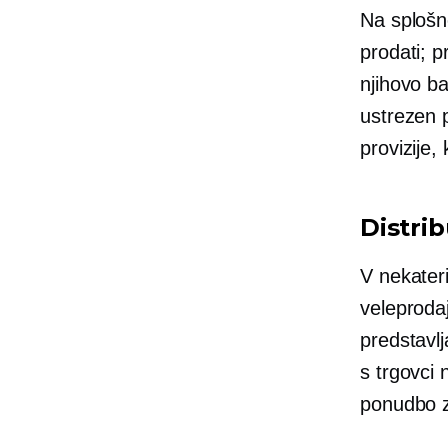
Na splošn
prodati; p
njihovo ba
ustrezen 
provizije,
Distrib
V nekateri
veleproda
predstavlj
s trgovci 
ponudbo z