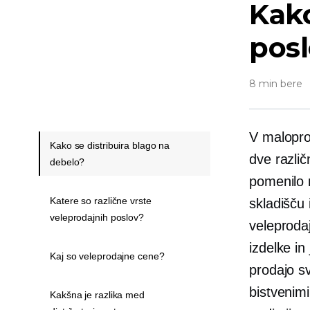
Kako
pos
8 min bere
V maloprod
Kako se distribuira blago na
dve različ
debelo?
pomenilo 
Katere so različne vrste
skladišču
veleprodajnih poslov?
veleprodaj
izdelke in
Kaj so veleprodajne cene?
prodajo s
bistvenimi
Kakšna je razlika med