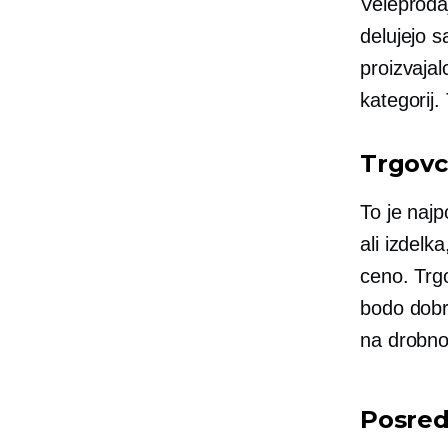
Veleprodaj
delujejo 
proizvajal
kategorij. 
Trgovc
To je najp
ali izdelk
ceno. Trgo
bodo dobro
na drobno
Posred