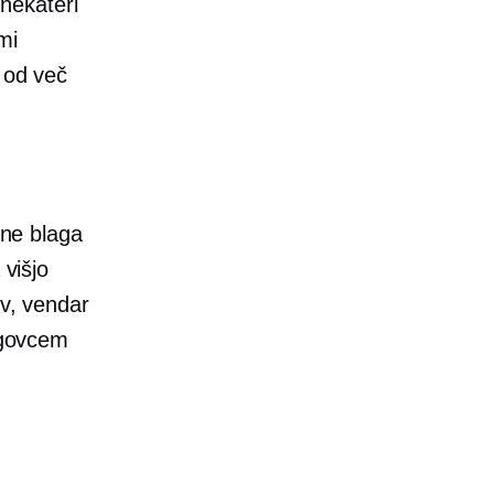
 nekateri
mi
 od več
ine blaga
 višjo
ov, vendar
trgovcem