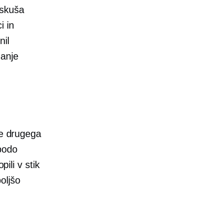
oskuša
i in
nil
žanje
je drugega
bodo
pili v stik
boljšo