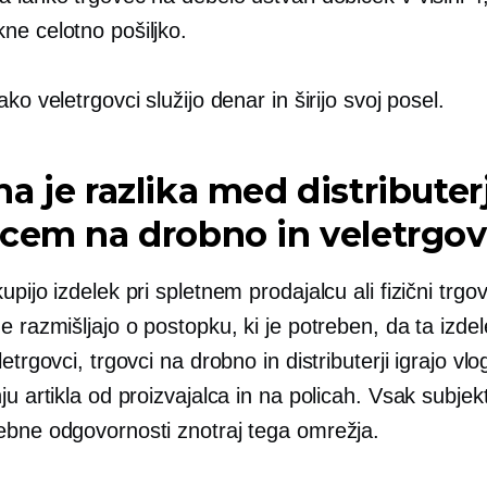
ne celotno pošiljko.
ako veletrgovci služijo denar in širijo svoj posel.
a je razlika med distribute
vcem na drobno in veletrgo
upijo izdelek pri spletnem prodajalcu ali fizični trgov
e razmišljajo o postopku, ki je potreben, da ta izdel
letrgovci, trgovci na drobno in distributerji igrajo vlo
ju artikla od proizvajalca in na policah. Vsak subjek
ebne odgovornosti znotraj tega omrežja.