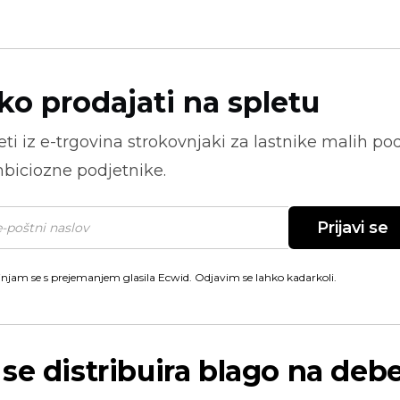
ko prodajati na spletu
ti iz
e-trgovina
strokovnjaki za lastnike malih pod
biciozne podjetnike.
Prijavi se
injam se s prejemanjem glasila Ecwid. Odjavim se lahko kadarkoli.
se distribuira blago na deb