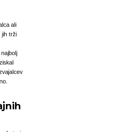
lca ali
ih trži
najbolj
ziskal
zvajalcev
no.
ajnih