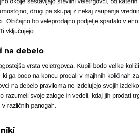
no okolje sestavljajo številni veletrgovci, od katerih
samostojno, drugi pa skupaj z nekaj zaupanja vredni
ci. Običajno bo veleprodajno podjetje spadalo v eno
Ti vključujejo:
i na debelo
ogostejša vrsta veletrgovca. Kupili bodo velike količ
a, ki ga bodo na koncu prodali v majhnih količinah za
vci na debelo praviloma ne izdelujejo svojih izdelk
 razumeli svoje zaloge in vedeli, kdaj jih prodati 
 v različnih panogah.
niki