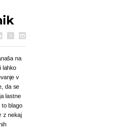
nik
nanaša na
i lahko
evanje v
e, da se
ja lastne
 to blago
 z nekaj
nih