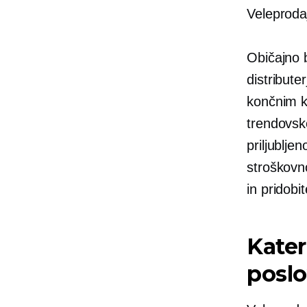
Veleprodaj
Običajno b
distribute
končnim ku
trendovske
priljublje
stroškovn
in pridobi
Kater
posl