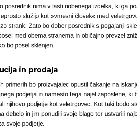
o posrednik nima v lasti nobenega izdelka, ki ga p
reprosto služijo kot »vmesni človek« med veletrgovc
zo strank. Zato bo dober posrednik s pogajanji skle
posel med obema stranema in običajno prevzel zni
 ko bo posel sklenjen.
ucija in prodaja
h primerih bo proizvajalec opustil čakanje na iskan
jnega podjetja in namesto tega najel zaposlene, ki 
ali njihovo podjetje kot veletrgovec. Kot taki bodo sto
na debelo in jim ponudili svoje blago ter ustvarili naj
a svoje podjetje.