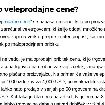
o veleprodajne cene?
eprodajne cene
” se nanaša na ceno, ki jo bo proizva
r zaračunal veletrgovcem, ki želijo oddati množično 
govec kupi na veliko, prejme znaten popust, kar m
ček po maloprodajnem pribitku.
ki ne vedo, je maloprodajni pribitek cena, ki jo trgov
računa trgovcu na drobno za svoj izdelek, zmanjša
otno plačano proizvajalcu. Na primer, če vaše vele
kupi 1000 izdelkov za 4,000 USD, bo vsak izdelek st
e lahko nato prodajo v serijah po 50 trgovcem na d
SD. Kot taka je bila cena na artikel dvignjena na 
a lahko trgovec na debelo ustvari dobiček v višini 