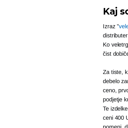
Kaj s
Izraz "
vel
distribute
Ko veletr
čist dobi
Za tiste, 
debelo za
ceno, prv
podjetje 
Te izdelk
ceni 400 U
pomeni, d