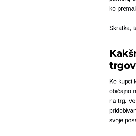
ko premak
Skratka, t
Kakšn
trgo
Ko kupci k
običajno n
na trg. Ve
pridobivan
svoje pos