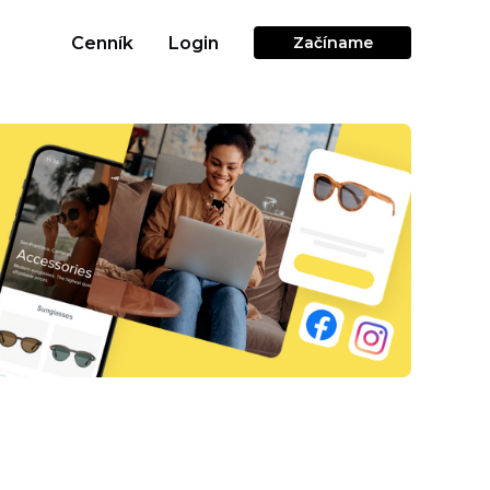
Cenník
Login
Začíname