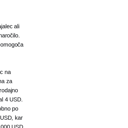
jalec ali
naročilo.
u omogoča
ec na
na za
prodajno
al 4 USD.
robno po
8 USD, kar
4,000 USD,