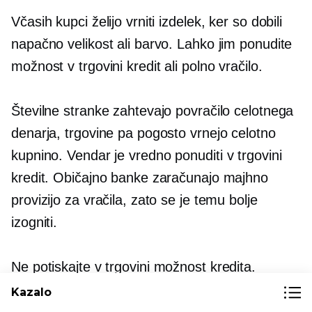
Včasih kupci želijo vrniti izdelek, ker so dobili
napačno velikost ali barvo. Lahko jim ponudite
možnost
v trgovini
kredit ali polno vračilo.
Številne stranke zahtevajo povračilo celotnega
denarja, trgovine pa pogosto vrnejo celotno
kupnino. Vendar je vredno ponuditi
v trgovini
kredit. Običajno banke zaračunajo majhno
provizijo za vračila, zato se je temu bolje
izogniti.
Ne potiskajte
v trgovini
možnost kredita.
Namesto tega vljudno vprašajte stranke, ali
Kazalo
želijo iti po tej poti in razložite njene prednosti.