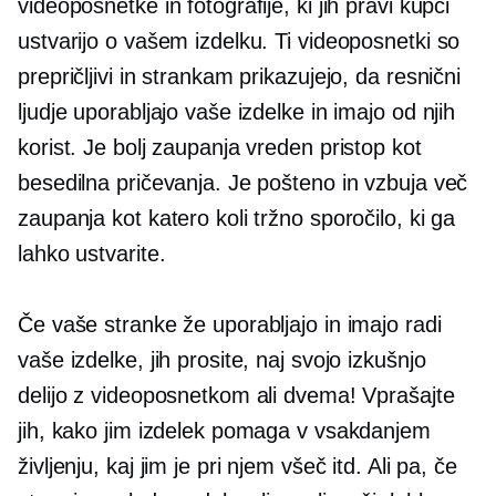
videoposnetke in fotografije, ki jih pravi kupci
ustvarijo o vašem izdelku. Ti videoposnetki so
prepričljivi in ​​strankam prikazujejo, da resnični
ljudje uporabljajo vaše izdelke in imajo od njih
korist. Je bolj zaupanja vreden pristop kot
besedilna pričevanja. Je pošteno in vzbuja več
zaupanja kot katero koli tržno sporočilo, ki ga
lahko ustvarite.
Če vaše stranke že uporabljajo in imajo radi
vaše izdelke, jih prosite, naj svojo izkušnjo
delijo z videoposnetkom ali dvema! Vprašajte
jih, kako jim izdelek pomaga v vsakdanjem
življenju, kaj jim je pri njem všeč itd. Ali pa, če