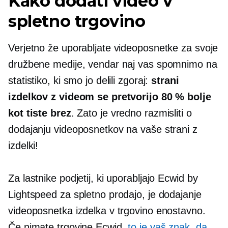
Kako dodati video v
spletno trgovino
Verjetno že uporabljate videoposnetke za svoje
družbene medije, vendar naj vas spomnimo na
statistiko, ki smo jo delili zgoraj:
strani
izdelkov z videom se pretvorijo 80 % bolje
kot tiste brez
. Zato je vredno razmisliti o
dodajanju videoposnetkov na vaše strani z
izdelki!
Za lastnike podjetij, ki uporabljajo Ecwid by
Lightspeed za spletno prodajo, je dodajanje
videoposnetka izdelka v trgovino enostavno.
Če nimate trgovine Ecwid,
to je vaš znak, da