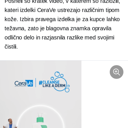
Posneli so kratek video, v katerem so razložili,
kateri izdelki CeraVe ustrezajo različnim tipom
kože. Izbira pravega izdelka je za kupce lahko
težavna, zato je blagovna znamka opravila
odlično delo in razjasnila razlike med svojimi
čistili.