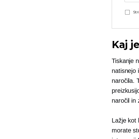
Str
Kaj j
Tiskanje 
natisnejo
naročila.
preizkusij
naročil in
Lažje kot 
morate sto