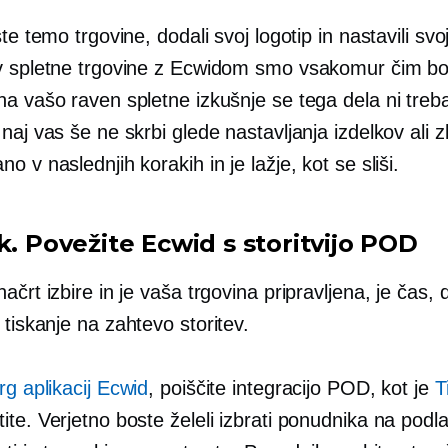
ste temo trgovine, dodali svoj logotip in nastavili svo
v spletne trgovine z Ecwidom smo vsakomur čim bolj 
a vašo raven spletne izkušnje se tega dela ni treba
naj vas še ne skrbi glede nastavljanja izdelkov ali zb
o v naslednjih korakih in je lažje, kot se sliši.
k. Povežite Ecwid s storitvijo POD
ačrt izbire in je vaša trgovina pripravljena, je čas, 
a
tiskanje na zahtevo
storitev.
g aplikacij Ecwid
, poiščite integracijo POD, kot je
T
te. Verjetno boste želeli izbrati ponudnika na podla