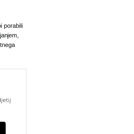
i porabili
ljanjem,
astnega
jetij