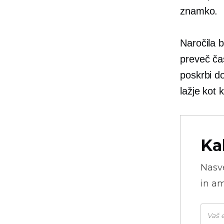
znamko.
Naročila b
preveč č
poskrbi do
lažje kot k
Ka
Nasve
in am