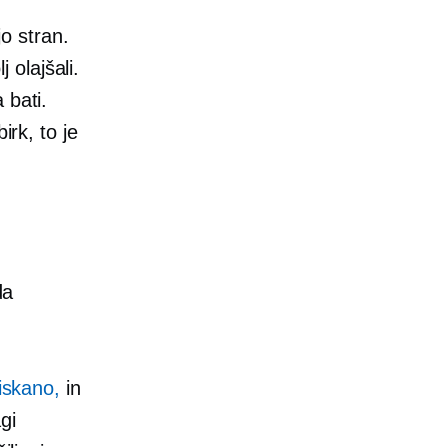
jo stran.
olajšali.
 bati.
irk, to je
da
iskano,
in
gi