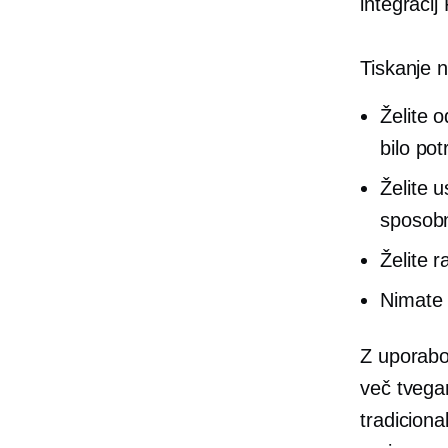
integracij
Tiskanje 
Želite o
bilo po
Želite 
sposobn
Želite r
Nimate 
Z uporab
več tvegan
tradicion