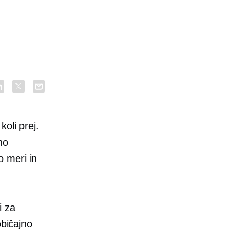
koli prej.
no
 meri in
i za
običajno