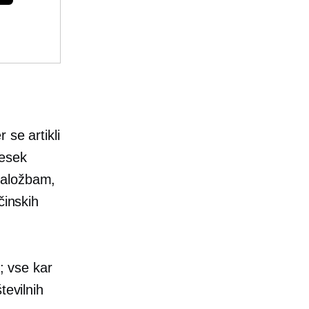
 se artikli
nesek
naložbam,
činskih
D; vse kar
tevilnih