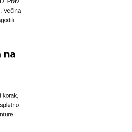
OD. Prav
t. Večina
godili
m na
i korak,
 spletno
enture