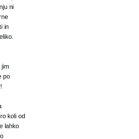
nju ni
rne
i in
liko.
 jim
e po
!
a
ro koli od
te lahko
no