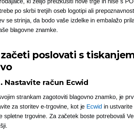
odajalce, ki želijo preizkusiti nove trge in niše s P
otrebe po skrbi
tretjih oseb
logotipi ali prepoznavnos
ev se strinja, da bodo vaše izdelke in embalažo prila
vaše blagovne znamke.
začeti poslovati s tiskanje
evo
1. Nastavite račun Ecwid
 svojim strankam zagotoviti blagovno znamko, je prv
avite za storitev e-trgovine, kot je
Ecwid
in ustvarite
e spletne trgovine. Za začetek boste potrebovali V
šji.