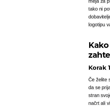
meja za pr
tako ni p
dobavitelj
logotipu 
Kako 
zaht
Korak 
Če želite
da se prij
stran svoj
načrt ali vi