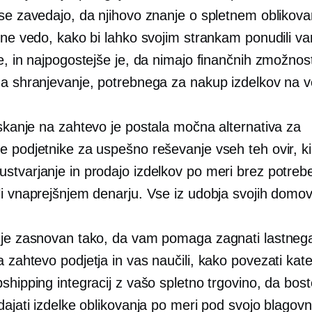
se zavedajo, da njihovo znanje o spletnem oblikova
 ne vedo, kako bi lahko svojim strankam ponudili va
e, in najpogostejše je, da nimajo finančnih zmožnost
za shranjevanje, potrebnega za nakup izdelkov na ve
iskanje na zahtevo
je postala močna alternativa za
e podjetnike za uspešno reševanje vseh teh ovir, ki
stvarjanje in prodajo izdelkov po meri brez potreb
li vnaprejšnjem denarju. Vse iz udobja svojih domov
 je zasnovan tako, da vam pomaga zagnati lastneg
na zahtevo
podjetja in vas naučili, kako povezati kate
shipping integracij z vašo spletno trgovino, da bos
dajati izdelke oblikovanja po meri pod svojo blagov