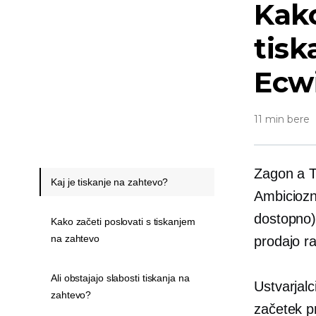
Kako
tisk
Ecw
11 min bere
Zagon a
T
Kaj je tiskanje na zahtevo?
Ambiciozn
dostopno)
Kako začeti poslovati s tiskanjem
na zahtevo
prodajo ra
Ali obstajajo slabosti tiskanja na
Ustvarjal
zahtevo?
začetek pr