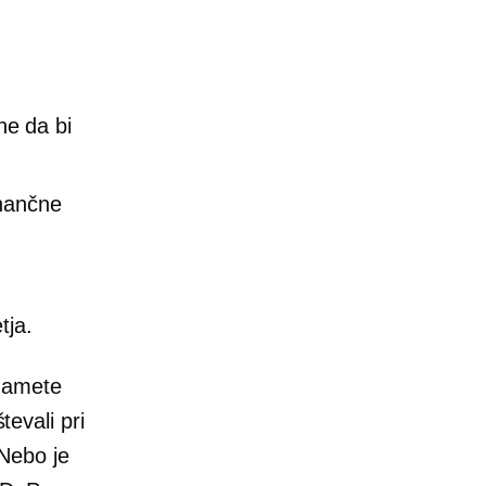
ne da bi
inančne
tja.
vzamete
tevali pri
Nebo je