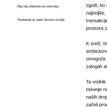
zgodi, ko 
Naj vas slabosti ne odvrnejo
najboljše,
Testiranje je vaše skrivno orožje
transakcij
prostora 
K sreči,
t
ambiciozn
omogoča u
zalogah a
Ta vodnik
tiskanje 
naših drop
začeli pro