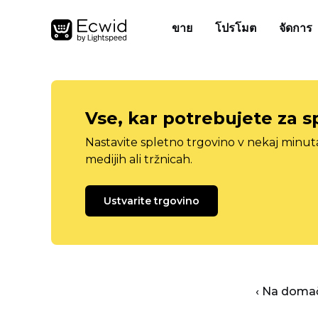
ขาย
โปรโมต
จัดการ
Vse, kar potrebujete za s
Nastavite spletno trgovino v nekaj minu
medijih ali tržnicah.
Ustvarite trgovino
‹ Na domač