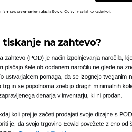
injam se s prejemanjem glasila Ecwid. Odjavim se lahko kadarkoli.
e tiskanje na zahtevo?
na zahtevo
(POD) je način izpolnjevanja naročila, kjer
 in plačajo šele ob oddanem naročilu ne glede na z
 To ustvarjalcem pomaga, da se izognejo tveganim 
o trg in se popolnoma znebijo dragih minimalnih koli
 zapravljenega denarja v inventarju, ki ni prodan.
kdaj koli prej je začeti prodajati svoje dizajne s PO
riti je, da svojo trgovino Ecwid povežete z eno od š