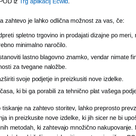
 POD iz
Trg aplikacij Ecwid
.
na zahtevo
je lahko odlična možnost za vas, če:
dpreti spletno trgovino in prodajati dizajne po meri, 
trebno minimalno naročilo.
ustanoviti lastno blagovno znamko, vendar nimate f
osti za tvegane naložbe.
azširiti svoje podjetje in preizkusiti nove izdelke.
časa, ki bi ga porabili za tehnično plat vašega podje
o
tiskanje na zahtevo
storitev, lahko preprosto pre
ja in preizkusite nove izdelke, ki jih sicer ne bi upoš
alnih metodah, ki zahtevajo množično nakupovanje. 