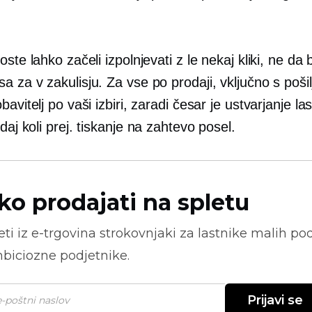
oste lahko začeli izpolnjevati z le nekaj kliki, ne da b
asa za
v zakulisju.
Za vse po prodaji, vključno s poši
bavitelj po vaši izbiri, zaradi česar je ustvarjanje l
daj koli prej.
tiskanje na zahtevo
posel.
ko prodajati na spletu
ti iz
e-trgovina
strokovnjaki za lastnike malih pod
biciozne podjetnike.
Prijavi se