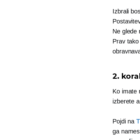
Izbrali bo
Postavite
Ne glede n
Prav tako 
obravnavan
2. kora
Ko imate n
izberete 
Pojdi na
Tr
ga namesti