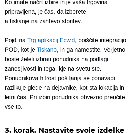
Ko imate načrt izbire in je vaša trgovina
pripravljena, je čas, da izberete
a
tiskanje na zahtevo
storitev.
Pojdi na
Trg aplikacij Ecwid
, poiščite integracijo
POD, kot je
Tiskano,
in ga namestite. Verjetno
boste želeli izbrati ponudnika na podlagi
zanesljivosti in tega, kje na svetu ste.
Ponudnikova hitrost pošiljanja se ponavadi
razlikuje glede na dejavnike, kot sta lokacija in
letni čas. Pri izbiri ponudnika obvezno preučite
vse to.
3. korak. Nastavite svoje izdelke