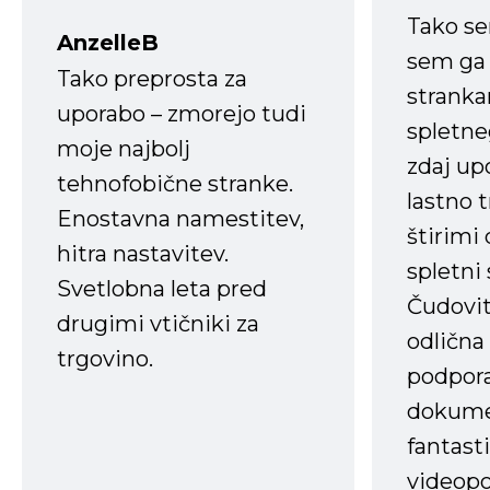
Tako s
AnzelleB
sem ga 
Tako preprosta za
strank
uporabo – zmorejo tudi
spletne
moje najbolj
zdaj up
tehnofobične stranke.
lastno 
Enostavna namestitev,
štirimi
hitra nastavitev.
spletni
Svetlobna leta pred
Čudovit
drugimi vtičniki za
odlična
trgovino.
podpora
dokume
fantast
videopo