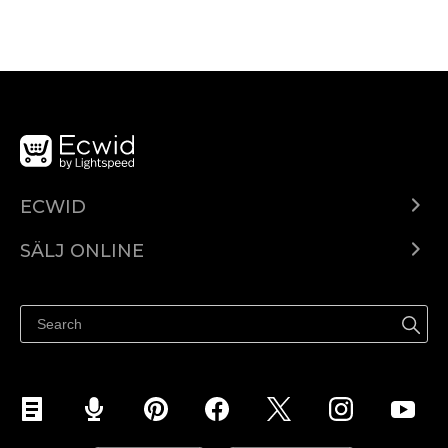
ECWID
Ecwid.com
SÄLJ ONLINE
Pris
Sälj överallt
Hjälpcenter
Sälj på Facebook
Sälj på Instagram