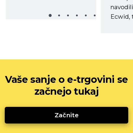
navodili
Ecwid, t
Vaše sanje o e-trgovini se
začnejo tukaj
Začnite