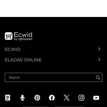
ECWID
Ecwid.com
ELADÁS ONLINE
Árkalkuláció
Eladni mindenhol
Súgó
Eladás a Facebookon
Eladás Instagramon