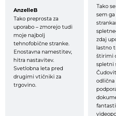
Tako s
AnzelleB
sem ga 
Tako preprosta za
strank
uporabo – zmorejo tudi
spletne
moje najbolj
zdaj up
tehnofobične stranke.
lastno 
Enostavna namestitev,
štirimi
hitra nastavitev.
spletni
Svetlobna leta pred
Čudovit
drugimi vtičniki za
odlična
trgovino.
podpora
dokume
fantast
videopo