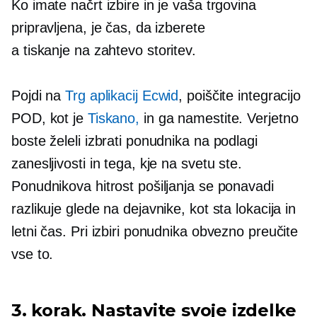
Ko imate načrt izbire in je vaša trgovina
pripravljena, je čas, da izberete
a
tiskanje na zahtevo
storitev.
Pojdi na
Trg aplikacij Ecwid
, poiščite integracijo
POD, kot je
Tiskano,
in ga namestite. Verjetno
boste želeli izbrati ponudnika na podlagi
zanesljivosti in tega, kje na svetu ste.
Ponudnikova hitrost pošiljanja se ponavadi
razlikuje glede na dejavnike, kot sta lokacija in
letni čas. Pri izbiri ponudnika obvezno preučite
vse to.
3. korak. Nastavite svoje izdelke