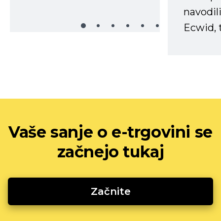
navodili
Ecwid, t
Vaše sanje o e-trgovini se
začnejo tukaj
Začnite