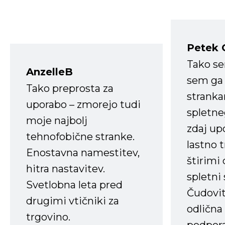
Petek 
Tako s
AnzelleB
sem ga 
Tako preprosta za
strank
uporabo – zmorejo tudi
spletne
moje najbolj
zdaj up
tehnofobične stranke.
lastno 
Enostavna namestitev,
štirimi
hitra nastavitev.
spletni
Svetlobna leta pred
Čudovit
drugimi vtičniki za
odlična
trgovino.