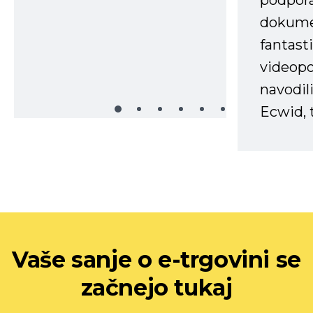
podpora
dokume
fantast
videopo
navodili
Ecwid, t
Vaše sanje o e-trgovini se
začnejo tukaj