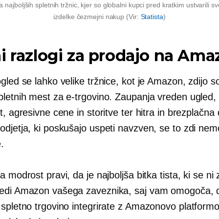
najboljših spletnih tržnic, kjer so globalni kupci pred kratkim ustvarili s
izdelke
čezmejni
nakup (Vir:
Statista
)
i razlogi za prodajo na Am
gled se lahko velike tržnice, kot je Amazon, zdijo s
pletnih mest za e-trgovino. Zaupanja vreden ugled,
t, agresivne cene in storitve ter hitra in brezplačna
odjetja, ki poskušajo uspeti navzven, se to zdi ne
.
a modrost pravi, da je najboljša bitka tista, ki se ni 
edi Amazon vašega zaveznika, saj vam omogoča, 
 spletno trgovino integrirate z Amazonovo platformo