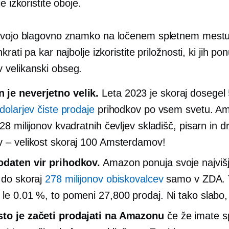
e izkoristite oboje.
svojo blagovno znamko na ločenem spletnem mestu
krati pa kar najbolje izkoristite priložnosti, ki jih po
velikanski obseg.
je neverjetno velik.
Leta 2023 je skoraj dosegel
 dolarjev čiste prodaje
prihodkov po vsem svetu. A
228 milijonov kvadratnih čevljev skladišč, pisarn in d
v – velikost skoraj 100 Amsterdamov!
odaten vir prihodkov.
Amazon ponuja svoje
najviš
v do skoraj
278 milijonov obiskovalcev
samo v ZDA. T
 le 0.01 %, to pomeni 27,800 prodaj. Ni tako slabo,
sto je začeti prodajati na Amazonu
če že imate s