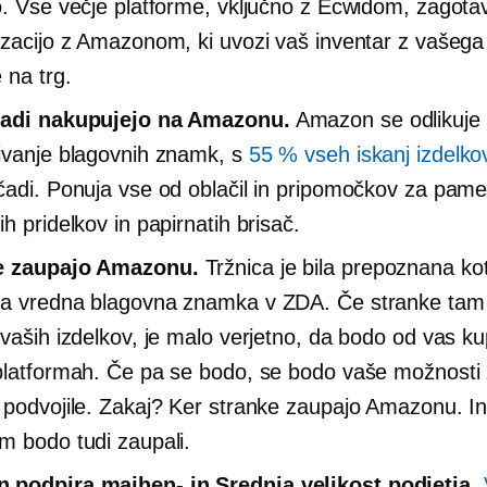
o. Vse večje platforme, vključno z Ecwidom, zagotav
izacijo z Amazonom, ki uvozi vaš inventar z vašega
 na trg.
radi nakupujejo na Amazonu.
Amazon se odlikuje 
ivanje blagovnih znamk, s
55 % vseh iskanj izdelko
čadi. Ponuja vse od oblačil in pripomočkov za pam
h pridelkov in papirnatih brisač.
e zaupajo Amazonu.
Tržnica je bila prepoznana kot
a vredna blagovna znamka v ZDA. Če stranke tam
 vaših izdelkov, je malo verjetno, da bodo od vas k
platformah. Če pa se bodo, se bodo vaše možnosti
 podvojile. Zakaj? Ker stranke zaupajo Amazonu. In
m bodo tudi zaupali.
n podpira
majhen-
in
Srednja velikost
podjetja.