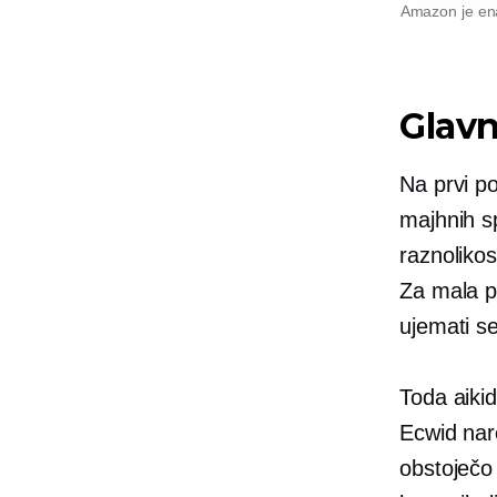
Amazon je ena 
Glavn
Na prvi po
majhnih s
raznolikos
Za mala p
ujemati se
Toda aikid
Ecwid nar
obstoječo