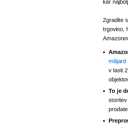
kar najbolj
Zgradite 
trgovino, h
Amazonov 
Amazon 
milijard
v lasti 
objekto
To je d
storite
prodate
Prepro