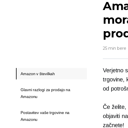
Amaz
mora
pro
25 min bere
Verjetno 
Amazon v številkah
trgovine, 
od potrošn
Glavni razlogi za prodajo na
Amazonu
Če želite,
Postavitev vaše trgovine na
objaviti 
Amazonu
začnete!