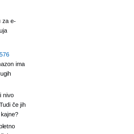
 za e-
nuja
576
mazon ima
rugih
ji nivo
udi če jih
 kajne?
pletno