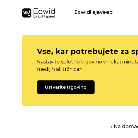
Ecwidi ajaveeb
Vse, kar potrebujete za s
Nastavite spletno trgovino v nekaj minu
medijih ali tržnicah.
Ustvarite trgovino
‹ Na domač