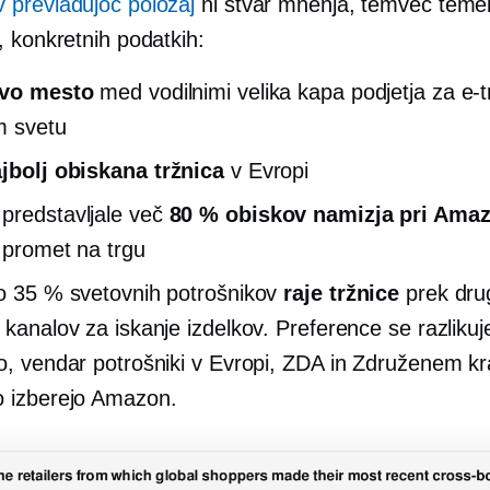
prevladujoč položaj
ni stvar mnenja, temveč temel
, konkretnih podatkih:
rvo mesto
med vodilnimi
velika kapa
podjetja za e-t
m svetu
jbolj obiskana tržnica
v Evropi
predstavljale več
80 % obiskov namizja pri Ama
i promet na trgu
no 35 % svetovnih potrošnikov
raje tržnice
prek dru
h kanalov za iskanje izdelkov. Preference se razlikuj
jo, vendar potrošniki v Evropi, ZDA in Združenem kr
o izberejo Amazon.