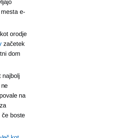
ljajo
 mesta e-
kot orodje
v
začetek
etni dom
 najbolj
 ne
upovale na
 za
 če boste
Več kot