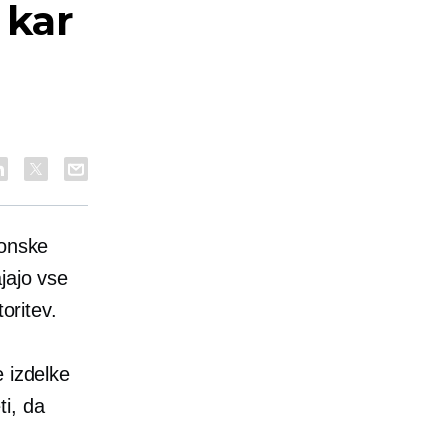
 kar
ronske
jajo vse
oritev.
 izdelke
i, da