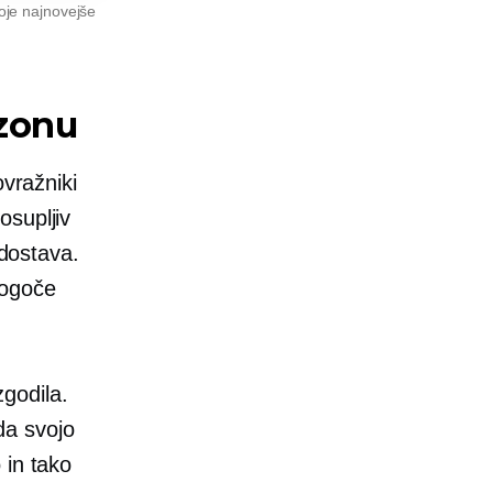
voje najnovejše
azonu
ovražniki
osupljiv
 dostava.
mogoče
zgodila.
da svojo
 in tako