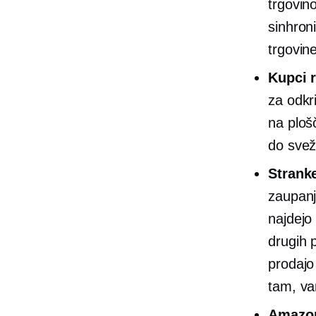
trgovin
sinhron
trgovine
Kupci 
za odkr
na ploš
do sveži
Strank
zaupanj
najdejo
drugih 
prodajo
tam, va
Amazo