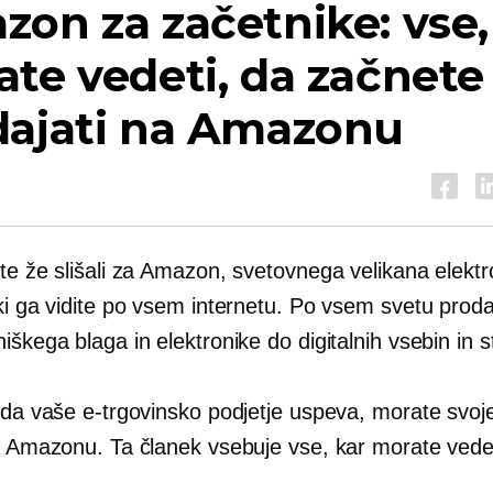
on za začetnike: vse,
te vedeti, da začnete
dajati na Amazonu
ste že slišali za Amazon, svetovnega velikana elekt
ki ga vidite po vsem internetu. Po vsem svetu proda
iškega blaga in elektronike do digitalnih vsebin in st
 da vaše e-trgovinsko podjetje uspeva, morate svoje
na Amazonu. Ta članek vsebuje vse, kar morate vedet