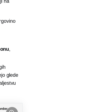
ji na
rgovino
zonu
,
gih
ejo glede
aljestvu