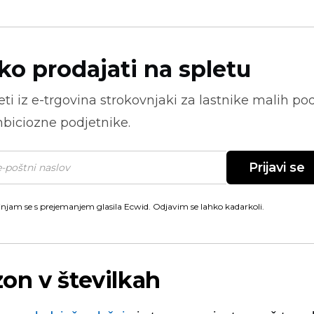
ko prodajati na spletu
ti iz
e-trgovina
strokovnjaki za lastnike malih pod
biciozne podjetnike.
Prijavi se
injam se s prejemanjem glasila Ecwid. Odjavim se lahko kadarkoli.
on v številkah