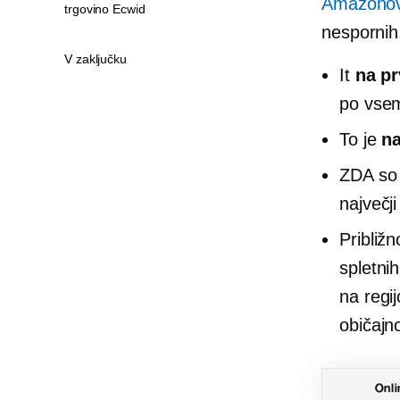
Amazonov 
trgovino Ecwid
nespornih
V zaključku
It
na p
po vse
To je
na
ZDA so 
največj
Približ
spletni
na regi
običajn