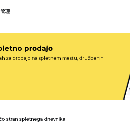
管理
pletno prodajo
tah za prodajo na spletnem mestu, družbenih
o stran spletnega dnevnika