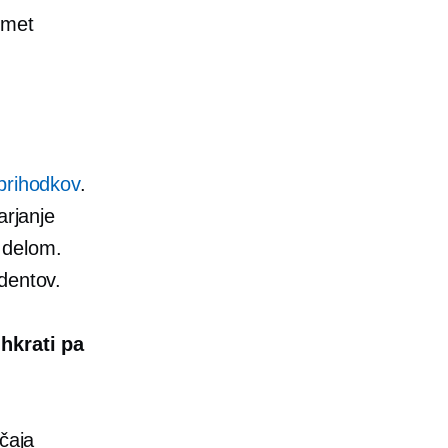
dmet
prihodkov
.
arjanje
 delom.
dentov.
 hkrati pa
čaja