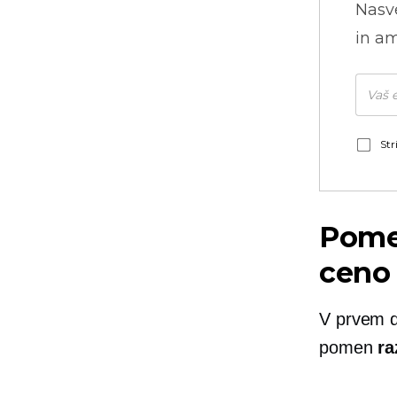
Nasve
in am
Str
Pomen
ceno 
V prvem d
pomen
ra