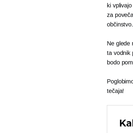
ki vplivaj
za poveča
občinstvo
Ne glede n
ta vodnik
bodo pomag
Poglobimo 
tečaja!
Ka