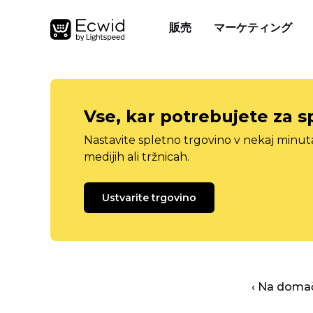
販売
マーケティング
Vse, kar potrebujete za s
Nastavite spletno trgovino v nekaj minu
medijih ali tržnicah.
Ustvarite trgovino
‹ Na domač