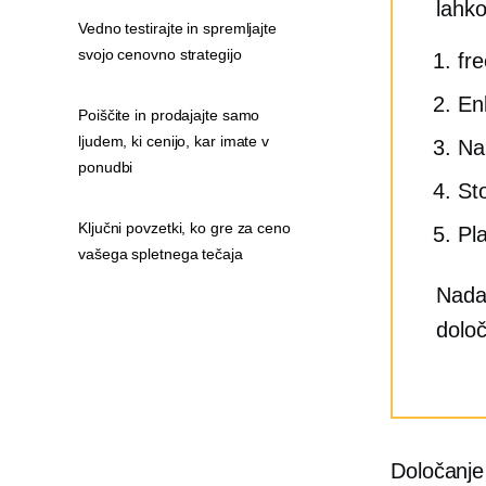
lahko
Vedno testirajte in spremljajte
svojo cenovno strategijo
fr
En
Poiščite in prodajajte samo
ljudem, ki cenijo, kar imate v
Na
ponudbi
St
Ključni povzetki, ko gre za ceno
Pl
vašega spletnega tečaja
Nadal
določ
Določanje 