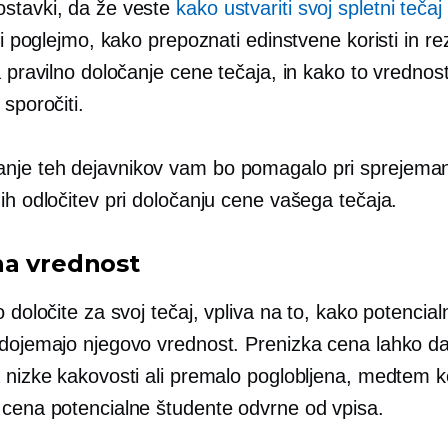
stavki, da že veste
kako ustvariti svoj spletni tečaj
 si poglejmo, kako prepoznati edinstvene koristi in rez
a pravilno določanje cene tečaja, in kako to vrednos
 sporočiti.
je teh dejavnikov vam bo pomagalo pri sprejema
ih odločitev pri določanju cene vašega tečaja.
a vrednost
o določite za svoj tečaj, vpliva na to, kako potencial
 dojemajo njegovo vrednost. Prenizka cena lahko daj
a nizke kakovosti ali premalo poglobljena, medtem k
 cena potencialne študente odvrne od vpisa.