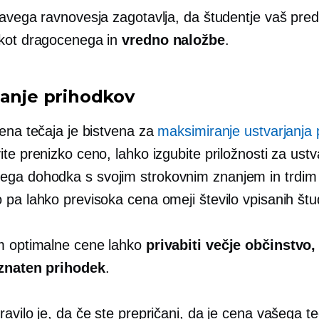
ravega ravnovesja zagotavlja, da študentje vaš pre
kot dragocenega in
vredno naložbe
.
janje prihodkov
cena tečaja je bistvena za
maksimiranje ustvarjanja 
te prenizko ceno, lahko izgubite priložnosti za ustv
a dohodka s svojim strokovnim znanjem in trdim
 pa lahko previsoka cena omeji število vpisanih štu
m optimalne cene lahko
privabiti večje občinstvo,
 znaten prihodek
.
avilo je, da če ste prepričani, da je cena vašega te