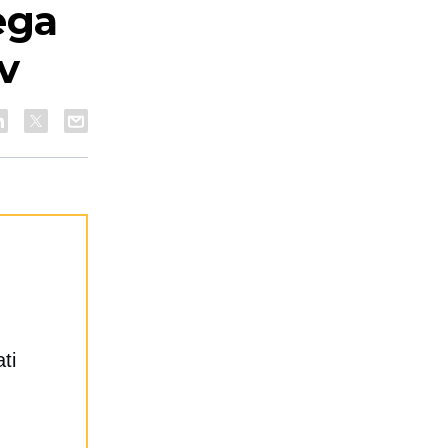
ega
v
ti