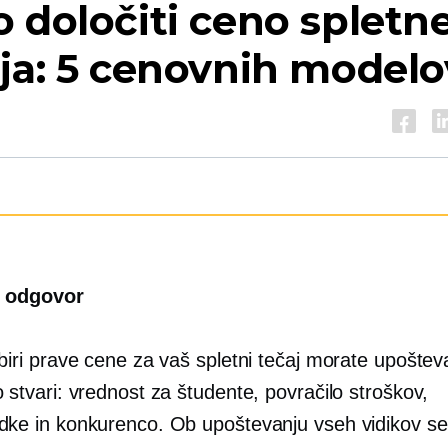
 določiti ceno spletn
ja: 5 cenovnih modelo
r odgovor
zbiri prave cene za vaš spletni tečaj morate upošteva
o stvari: vrednost za študente, povračilo stroškov,
dke in konkurenco. Ob upoštevanju vseh vidikov se