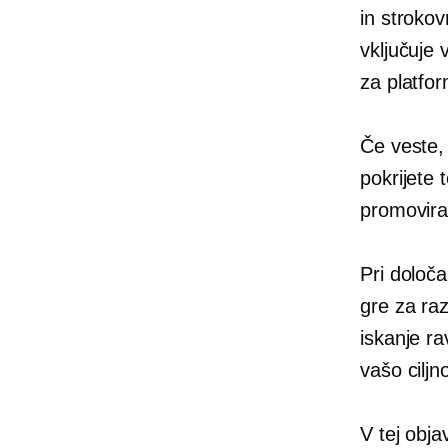
in strokov
vključuje 
za platfo
Če veste, 
pokrijete 
promovira
Pri določa
gre za ra
iskanje ra
vašo ciljn
V tej obja