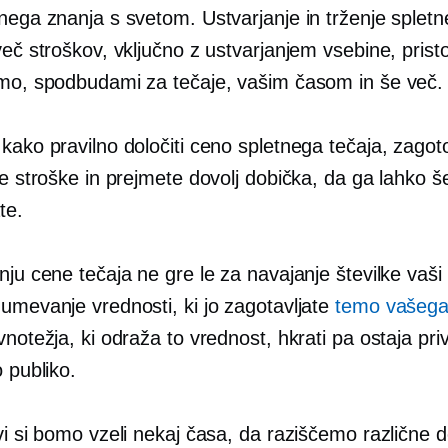
nega znanja s svetom. Ustvarjanje in trženje spletn
več stroškov, vključno z ustvarjanjem vsebine, prist
rmo, spodbudami za tečaje, vašim časom in še več.
kako pravilno določiti ceno spletnega tečaja, zagoto
te stroške in prejmete dovolj dobička, da ga lahko š
te.
nju cene tečaja ne gre le za navajanje številke vaši 
zumevanje vrednosti, ki jo zagotavljate
temo vašega
vnotežja, ki odraža to vrednost, hkrati pa ostaja pri
o publiko.
vi si bomo vzeli nekaj časa, da raziščemo različne d