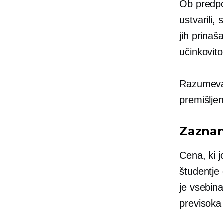
Ob predpo
ustvarili,
jih prinaš
učinkovito
Razumevan
premišljen
Zaznan
Cena, ki j
študentje
je vsebin
previsoka