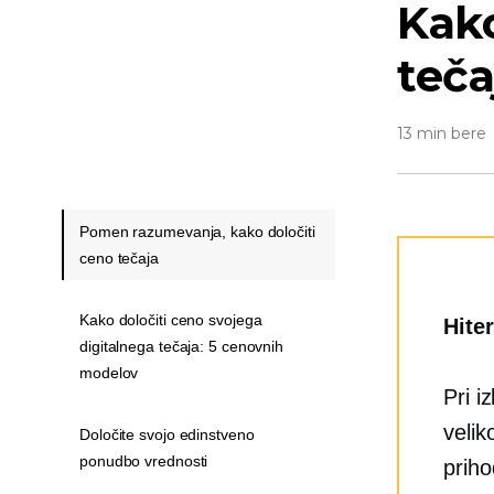
Kako
teča
13 min bere
Pomen razumevanja, kako določiti
ceno tečaja
Kako določiti ceno svojega
Hite
digitalnega tečaja: 5 cenovnih
modelov
Pri i
velik
Določite svojo edinstveno
ponudbo vrednosti
priho