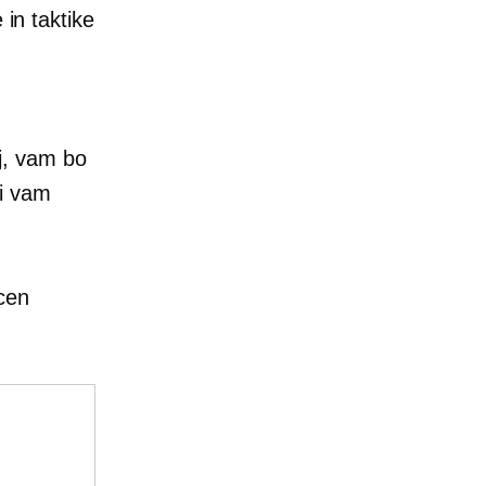
 in taktike
aj, vam bo
ki vam
 cen