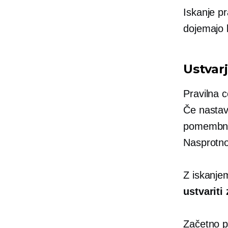
Iskanje p
dojemajo 
Ustvar
Pravilna 
Če nastavi
pomembneg
Nasprotno
Z iskanje
ustvariti
Začetno pr