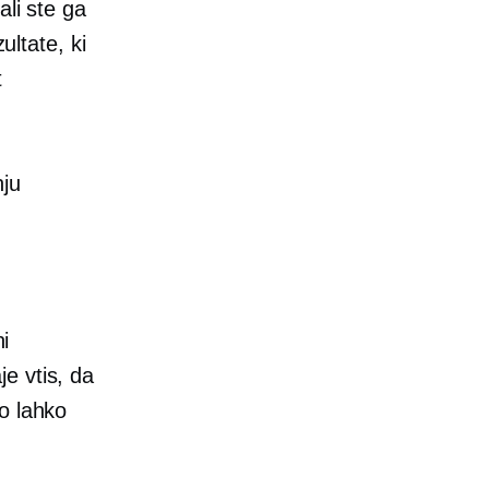
ali ste ga
ultate, ki
t
nju
ni
e vtis, da
o lahko