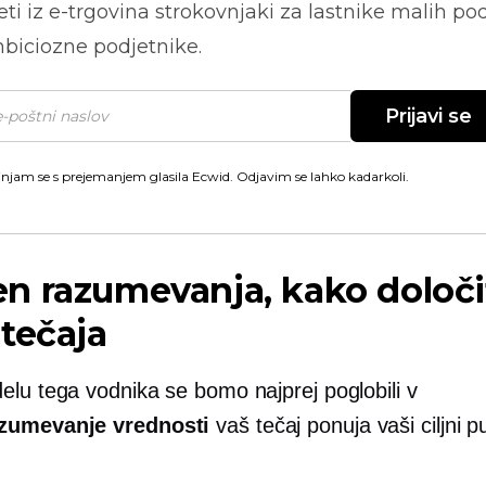
ti iz
e-trgovina
strokovnjaki za lastnike malih pod
biciozne podjetnike.
Prijavi se
injam se s prejemanjem glasila Ecwid. Odjavim se lahko kadarkoli.
 razumevanja, kako določi
tečaja
elu tega vodnika se bomo najprej poglobili v
zumevanje vrednosti
vaš tečaj ponuja vaši ciljni pu