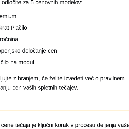
 odločite za 5 cenovnih modelov:
eemium
krat
Plačilo
ročnina
openjsko določanje cen
ačilo na modul
jujte z branjem, če želite izvedeti več o pravilnem
anju cen vaših spletnih tečajev.
cene tečaja je ključni korak v procesu deljenja va