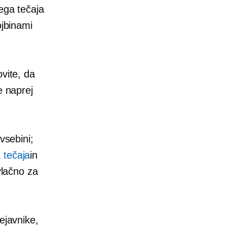
ega tečaja
ojbinami
vite, da
e naprej
vsebini;
 tečaja
in
vlačno za
ejavnike,