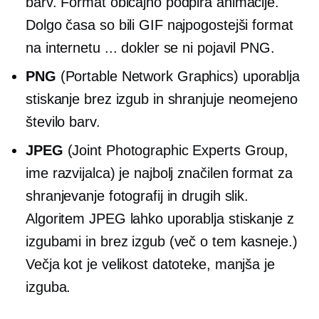
barv. Format običajno podpira animacije.
Dolgo časa so bili GIF najpogostejši format
na internetu ... dokler se ni pojavil PNG.
PNG
(Portable Network Graphics) uporablja
stiskanje brez izgub in shranjuje neomejeno
število barv.
JPEG
(Joint Photographic Experts Group,
ime razvijalca) je najbolj značilen format za
shranjevanje fotografij in drugih slik.
Algoritem JPEG lahko uporablja stiskanje z
izgubami in brez izgub (več o tem kasneje.)
Večja kot je velikost datoteke, manjša je
izguba.