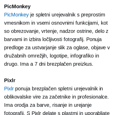
PicMonkey
PicMonkey
je spletni urejevalnik s preprostim
vmesnikom in vsemi osnovnimi funkcijami, kot
so obrezovanje, vrtenje, nadzor ostrine, delo z
barvami in izbira ločljivosti fotografij. Ponuja
predloge za ustvarjanje slik za oglase, objave v
družabnih omrežjih, logotipe, infografiko in
drugo. Ima a
7 dni
brezplačen preizkus.
Pixlr
Pixlr
ponuja brezplačen spletni urejevalnik in
oblikovalske vire za začetnike in profesionalce.
Ima orodja za barve, risanje in urejanje
fotografij. S Pixlr delate s plastmi in uporabljate