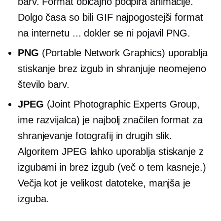
barv. Format običajno podpira animacije.
Dolgo časa so bili GIF najpogostejši format
na internetu ... dokler se ni pojavil PNG.
PNG
(Portable Network Graphics) uporablja
stiskanje brez izgub in shranjuje neomejeno
število barv.
JPEG
(Joint Photographic Experts Group,
ime razvijalca) je najbolj značilen format za
shranjevanje fotografij in drugih slik.
Algoritem JPEG lahko uporablja stiskanje z
izgubami in brez izgub (več o tem kasneje.)
Večja kot je velikost datoteke, manjša je
izguba.