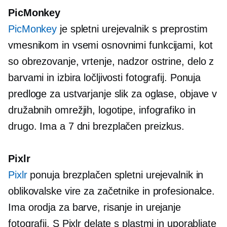
PicMonkey
PicMonkey
je spletni urejevalnik s preprostim
vmesnikom in vsemi osnovnimi funkcijami, kot
so obrezovanje, vrtenje, nadzor ostrine, delo z
barvami in izbira ločljivosti fotografij. Ponuja
predloge za ustvarjanje slik za oglase, objave v
družabnih omrežjih, logotipe, infografiko in
drugo. Ima a
7 dni
brezplačen preizkus.
Pixlr
Pixlr
ponuja brezplačen spletni urejevalnik in
oblikovalske vire za začetnike in profesionalce.
Ima orodja za barve, risanje in urejanje
fotografij. S Pixlr delate s plastmi in uporabljate