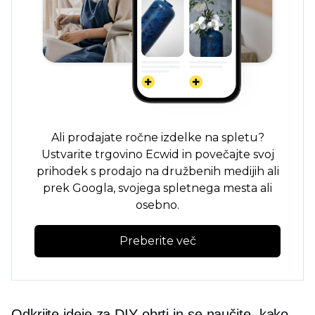
Ali prodajate ročne izdelke na spletu?
Ustvarite trgovino Ecwid in povečajte svoj
prihodek s prodajo na družbenih medijih ali
prek Googla, svojega spletnega mesta ali
osebno.
Preberite več
Odkrijte ideje za DIY obrti in se naučite, kako