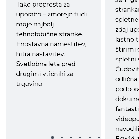
Tako preprosta za
strank
uporabo – zmorejo tudi
spletne
moje najbolj
zdaj up
tehnofobične stranke.
lastno 
Enostavna namestitev,
štirimi
hitra nastavitev.
spletni
Svetlobna leta pred
Čudovit
drugimi vtičniki za
odlična
trgovino.
podpora
dokume
fantast
videopo
navodili
Ecwid, t