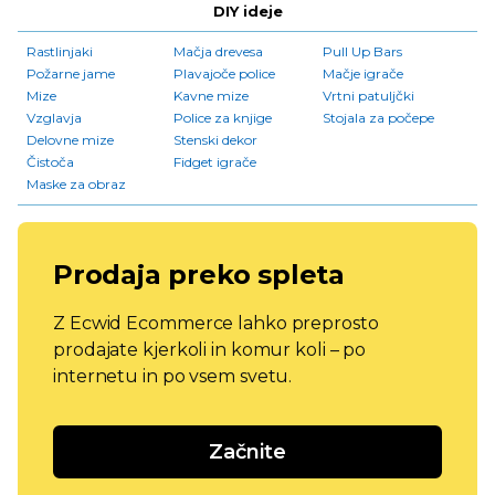
DIY ideje
Rastlinjaki
Mačja drevesa
Pull Up Bars
Požarne jame
Plavajoče police
Mačje igrače
Mize
Kavne mize
Vrtni patuljčki
Vzglavja
Police za knjige
Stojala za počepe
Delovne mize
Stenski dekor
Čistoča
Fidget igrače
Maske za obraz
Prodaja preko spleta
Z Ecwid Ecommerce lahko preprosto
prodajate kjerkoli in komur koli – po
internetu in po vsem svetu.
Začnite