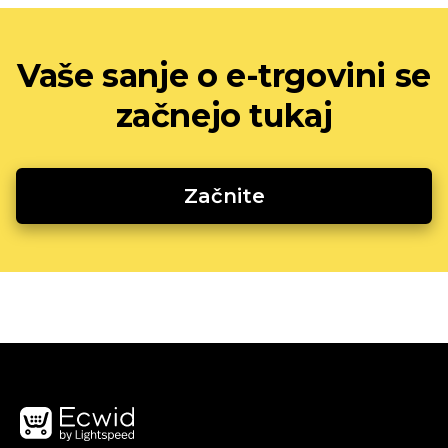
Vaše sanje o e-trgovini se
začnejo tukaj
Začnite