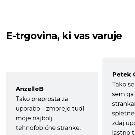
E-trgovina, ki vas varuje
Petek 
Tako s
AnzelleB
sem ga 
Tako preprosta za
strank
uporabo – zmorejo tudi
spletne
moje najbolj
zdaj up
tehnofobične stranke.
lastno 