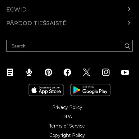
ECWID
Ecwid.com
PĀRDOD TIEŠSAISTĒ
Izcenojumi
Pārdod visur
Palīdzības centrs
Pārdod Facebook
Pārdod Instagram
Privacy Policy
DPA
Terms of Service
Copyright Policy‎