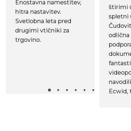
Enostavna namestitev,
štirimi
hitra nastavitev.
spletni
Svetlobna leta pred
Čudovit
drugimi vtičniki za
odlična
trgovino.
podpora
dokume
fantast
videopo
navodili
Ecwid, t