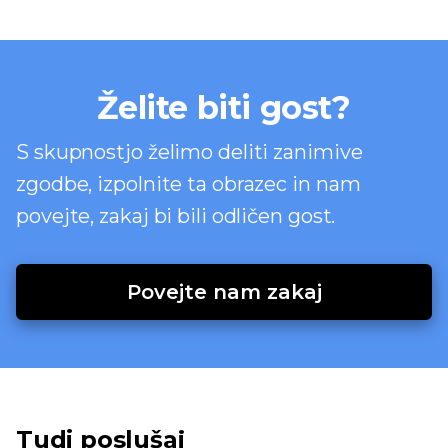
Želite biti gost?
S skupnostjo želimo deliti zanimive
zgodbe, izpolnite ta obrazec in nam
povejte, zakaj bi bili odličen gost.
Povejte nam zakaj
Tudi poslušaj