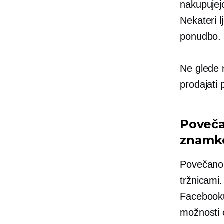
nakupujejo
Nekateri l
ponudbo.
Ne glede n
prodajati 
Poveča
znamke
Povečano 
tržnicami
Facebooku
možnosti 