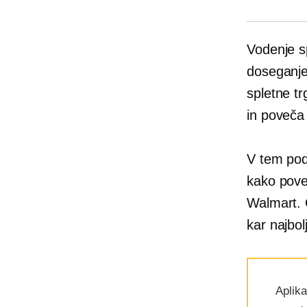
Vodenje sp
doseganje 
spletne t
in poveča
V tem pod
kako poveč
Walmart. 
kar najbolj
Aplika