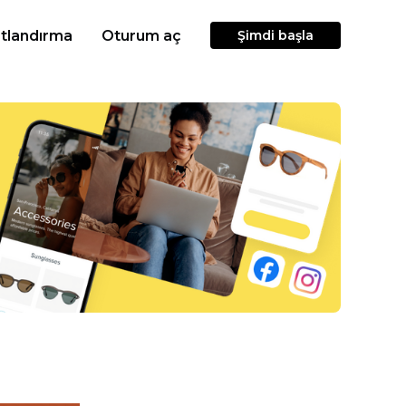
atlandırma
Oturum aç
Şimdi başla