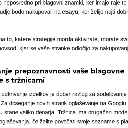
 neposredno pri blagovni znamki, ker imajo raje to 
judje bodo nakupovali na eBayu, ker želijo najti dob
a to, katere strategije morda aktivirate, morate svo
povsod, kjer se vaše stranke odločijo za nakupovan
nje prepoznavnosti vaše blagovne
 s tržnicami
odkrivanje izdelkov je dober razlog za sodelovanje
. Za doseganje novih strank oglaševanje na Googlu 
 stane veliko denarja. Tržnica ima drugačen model
oglaševanja, če želite povečati svoje sezname s pl