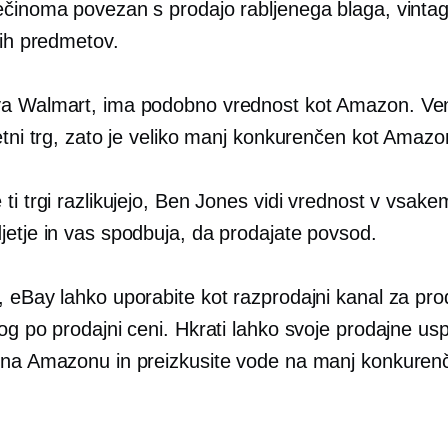
ečinoma povezan s prodajo rabljenega blaga, vintag
kih predmetov.
a Walmart, ima podobno vrednost kot Amazon. Ven
etni trg, zato je veliko manj konkurenčen kot Amazo
ti trgi razlikujejo, Ben Jones vidi vrednost v vsake
jetje in vas spodbuja, da prodajate povsod.
, eBay lahko uporabite kot razprodajni kanal za pro
og po prodajni ceni. Hkrati lahko svoje prodajne us
 na Amazonu in preizkusite vode na manj konkuren