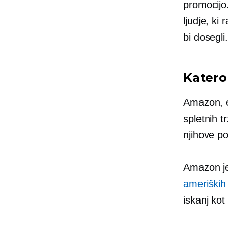
promocijo
ljudje, ki
bi dosegli.
Katero 
Amazon, e
spletnih t
njihove p
Amazon je 
ameriških
iskanj kot