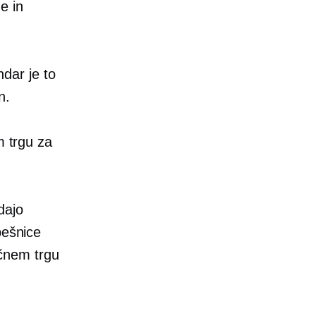
e in
dar je to
n.
m trgu za
dajo
pešnice
čnem trgu