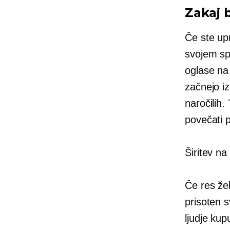
Zakaj b
Če ste upr
svojem sp
oglase na
začnejo i
naročilih.
povečati 
Širitev na
Če res že
prisoten s
ljudje ku