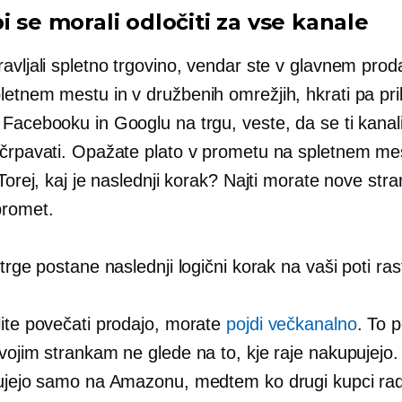
i se morali odločiti za vse kanale
avljali spletno trgovino, vendar ste v glavnem proda
letnem mestu in v družbenih omrežjih, hkrati pa pri
 Facebooku in Googlu na trgu, veste, da se ti kana
zčrpavati. Opažate plato v prometu na spletnem me
 Torej, kaj je naslednji korak? Najti morate nove stra
promet.
 trge postane naslednji logični korak na vaši poti rast
lite povečati prodajo, morate
pojdi večkanalno
. To p
vojim strankam ne glede na to, kje raje nakupujejo.
pujejo samo na Amazonu, medtem ko drugi kupci rad