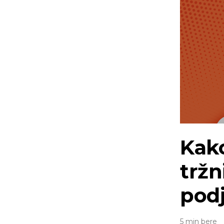
Kako
tržn
podj
5 min bere