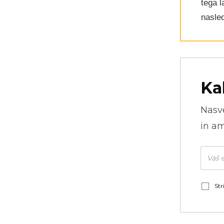
tega 
nasled
Ka
Nasve
in am
Str