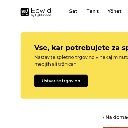
Sat
Tanıt
Yönet
Vse, kar potrebujete za s
Nastavite spletno trgovino v nekaj minu
medijih ali tržnicah.
Ustvarite trgovino
‹ Na domač