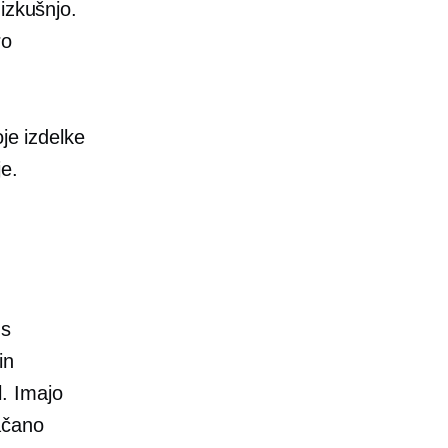
izkušnjo.
ro
je izdelke
je.
 s
in
. Imajo
ačano