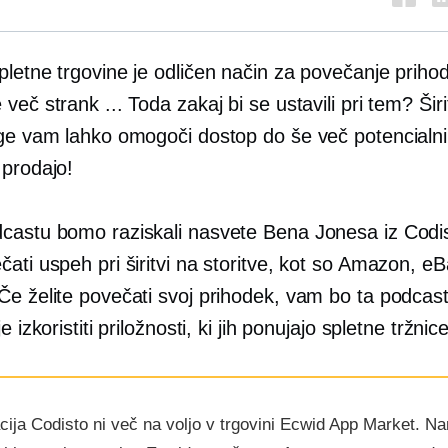
letne trgovine je odličen način za povečanje priho
več strank ... Toda zakaj bi se ustavili pri tem? Šir
rge vam lahko omogoči dostop do še več potencialni
 prodajo!
castu bomo raziskali nasvete Bena Jonesa iz Codi
ati uspeh pri širitvi na storitve, kot so Amazon, eB
Če želite povečati svoj prihodek, vam bo ta podca
e izkoristiti priložnosti, ki jih ponujajo spletne tržnice
cija Codisto ni več na voljo v trgovini Ecwid App Market. N