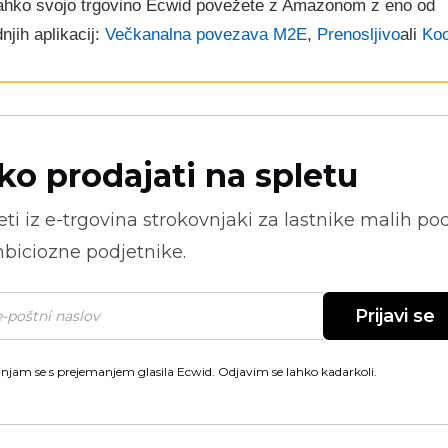
lahko svojo trgovino Ecwid povežete z Amazonom z eno od
njih aplikacij:
Večkanalna povezava M2E
,
Prenosljivo
ali
Ko
ko prodajati na spletu
ti iz
e-trgovina
strokovnjaki za lastnike malih pod
biciozne podjetnike.
Prijavi se
injam se s prejemanjem glasila Ecwid. Odjavim se lahko kadarkoli.