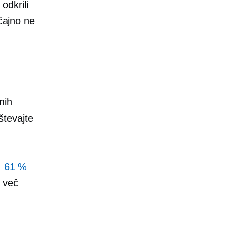
odkrili
ičajno ne
nih
oštevajte
:
61 %
e več