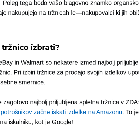
. Poleg tega bodo vašo blagovno znamko organsko 
 raje nakupujejo na tržnicah
le—nakupovalci
ki jih ob
tržnico izbrati?
Bay in Walmart so nekatere izmed najbolj priljublje
ržnic. Pri izbiri tržnice za prodajo svojih izdelkov up
osebne smernice.
zagotovo najbolj priljubljena spletna tržnica v ZDA
 potrošnikov začne iskati izdelke na Amazonu
. To j
 na iskalniku, kot je Google!