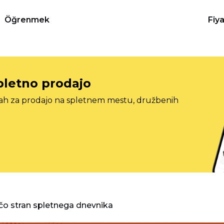
Öğrenmek
Fiy
pletno prodajo
tah za prodajo na spletnem mestu, družbenih
o stran spletnega dnevnika