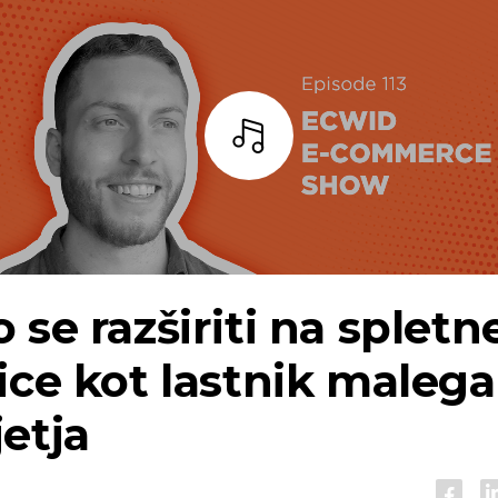
Bar
 se razširiti na spletn
ice kot lastnik malega
etja