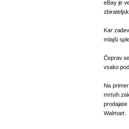
eBay je v
zbirateljs
Kar zadev
mlajši spl
Čeprav se 
vsako pod
Na primer
mrtvih zal
prodajate
Walmart.