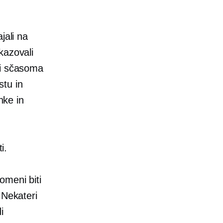
jali na
kazovali
li sčasoma
stu in
nke in
i.
omeni biti
 Nekateri
i