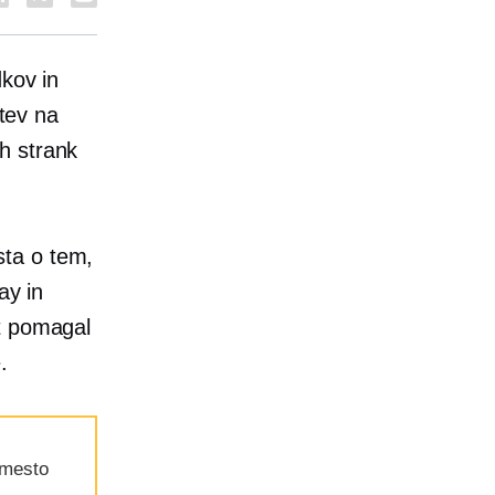
dkov in
itev na
h strank
sta o tem,
ay in
st pomagal
.
amesto