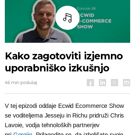
Bar
Kako zagotoviti izjemno
uporabniško izkušnjo
46 min poslušaj
V tej epizodi oddaje Ecwid Ecommerce Show
se voditeljema Jesseju in Richu pridruži Chris
Lavoie, vodja tehnoloških partnerjev
pri
Gorgije
. Prilagodite se, da izboljšate svoje