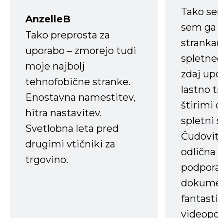
Tako s
AnzelleB
sem ga 
Tako preprosta za
strank
uporabo – zmorejo tudi
spletne
moje najbolj
zdaj up
tehnofobične stranke.
lastno 
Enostavna namestitev,
štirimi
hitra nastavitev.
spletni
Svetlobna leta pred
Čudovit
drugimi vtičniki za
odlična
trgovino.
podpora
dokume
fantast
videopo