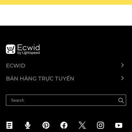
ECWID
Ecwid.com
BÁN HÀNG TRỰC TUYẾN
Trung tâm trợ giúp
Bán ở bất cứ đâu
Quảng bá ở bất cứ đâu
Kiểm soát mọi thứ