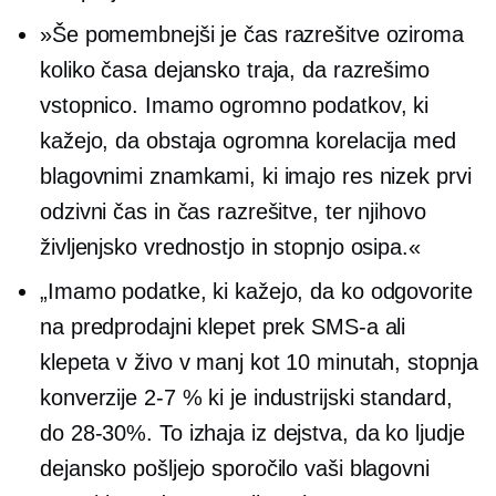
»Še pomembnejši je čas razrešitve oziroma
koliko časa dejansko traja, da razrešimo
vstopnico. Imamo ogromno podatkov, ki
kažejo, da obstaja ogromna korelacija med
blagovnimi znamkami, ki imajo res nizek prvi
odzivni čas in čas razrešitve, ter njihovo
življenjsko vrednostjo in stopnjo osipa.«
„Imamo podatke, ki kažejo, da ko odgovorite
na predprodajni klepet prek SMS-a ali
klepeta v živo v manj kot 10 minutah, stopnja
konverzije
2-7 %
ki je industrijski standard,
do
28-30%.
To izhaja iz dejstva, da ko ljudje
dejansko pošljejo sporočilo vaši blagovni