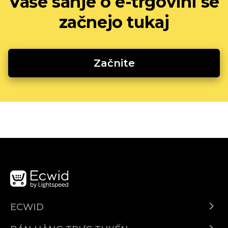
Vaše sanje o e-trgovini se
začnejo tukaj
Začnite
ECWID
Ecwid.com