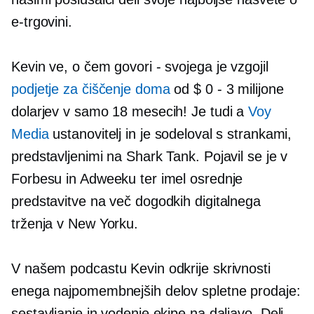
e-trgovini.
Kevin ve, o čem govori - svojega je vzgojil
podjetje za čiščenje doma
od $ 0
-
3 milijone
dolarjev v samo 18 mesecih! Je tudi a
Voy
Media
ustanovitelj in je sodeloval s strankami,
predstavljenimi na Shark Tank. Pojavil se je v
Forbesu in Adweeku ter imel osrednje
predstavitve na več dogodkih digitalnega
trženja v New Yorku.
V našem podcastu Kevin odkrije skrivnosti
enega najpomembnejših delov spletne prodaje:
sestavljanje in vodenje ekipe na daljavo. Deli