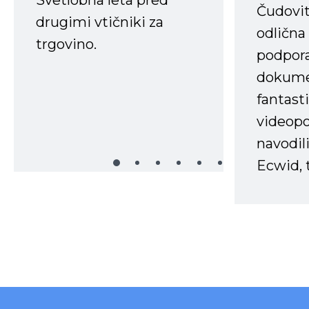
Čudovit
drugimi vtičniki za
odlična
trgovino.
podpora
dokume
fantast
videopo
navodili
Ecwid, t