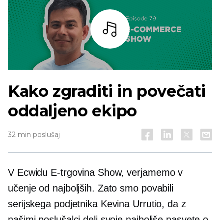
Bar
Kako zgraditi in povečati
oddaljeno ekipo
32 min poslušaj
V Ecwidu
E-trgovina
Show, verjamemo v
učenje od najboljših. Zato smo povabili
serijskega podjetnika Kevina Urrutio, da z
našimi poslušalci deli svoje najboljše nasvete o