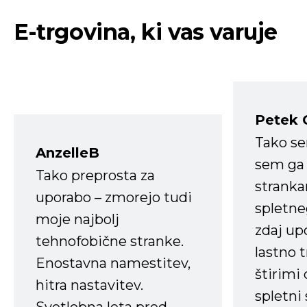
E-trgovina, ki vas varuje
Petek 
Tako s
AnzelleB
sem ga 
Tako preprosta za
strank
uporabo – zmorejo tudi
spletne
moje najbolj
zdaj up
tehnofobične stranke.
lastno 
Enostavna namestitev,
štirimi
hitra nastavitev.
spletni
Svetlobna leta pred