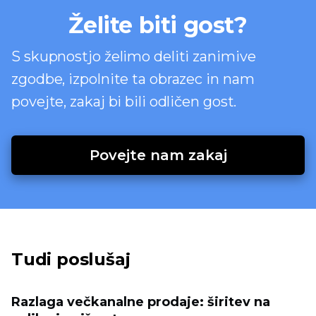
Želite biti gost?
S skupnostjo želimo deliti zanimive
zgodbe, izpolnite ta obrazec in nam
povejte, zakaj bi bili odličen gost.
Povejte nam zakaj
Tudi poslušaj
Razlaga večkanalne prodaje: širitev na