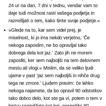
24 ur na dan, 7 dni v tednu, vendar vam to
daje tudi možnost rasti vašega podjetja in
razmišljati o tem, kako širite svoje podjetje.«
»Glede na to, kar sem videl prej, je
miselnost, ki jo ima nekdo verjetno, 'Če
nekoga zaposlim, ne bo opravljal tako
dobrega dela kot jaz.' Zato jih ne morem
zaposliti, ker sem najboljši na tem delovnem
mestu ali vlogi.« Mislim, da se veliko ljudi
ujame v past 'jaz sem najboljši in nihče drug
tega ne zmore.' Ljudem pravim: če lahko
nekoga najamete, da bo opravil 90 odstotkov
tako dobro delo, kot ste ga vi, potem o tem v
bistvu razmišljate kot hej, pospešite 90