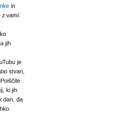
anke
in
o z vami.
hko
 jih
ouTubu je
bo stvari,
 Poiščite
 ki jih
 dan, da
ahko