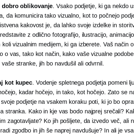
 dobro oblikovanje
. Vsako podjetje, ki ga nekdo u
, da komunicira tako vizualno, kot to počnejo podje
Bistvena kakovost je, da lahko svoje izdelke in storit
redstavite z odlično fotografijo, ilustracijo, animaci
m koli vizualnim medijem, ki ga izberete. Vaš način 
ko o vas, tako kot način, kako vaše vizualne podobe
vaše stranke, jih bo navdušil ali odvrnil.
aj kot kupec
. Vodenje spletnega podjetja pomeni lj
 hočejo, kadar hočejo, in tako, kot hočejo. Zato se n
 svoje podjetje na vsakem koraku poti, ki jo bo opra
na stranka. Kako in kje vas bodo najprej srečali? K
im zagotavljate? Ko jih pošljete, da izvedo več, ali 
radi zgodbo in jih še naprej navdušuje? In ali je vs