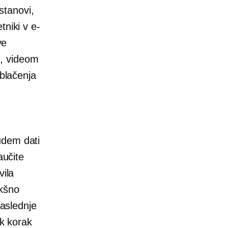
stanovi,
tniki v e-
ve
jo, videom
oblačenja
udem dati
aučite
vila
akšno
naslednje
ak korak