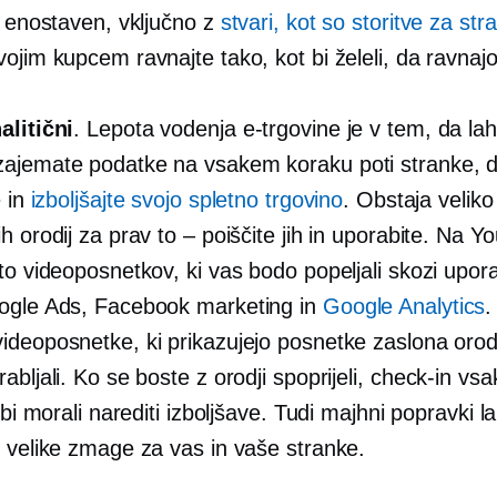
i enostaven, vključno z
stvari, kot so storitve za str
ojim kupcem ravnajte tako, kot bi želeli, da ravnaj
alitični
. Lepota vodenja e-trgovine je v tem, da la
ajemate podatke na vsakem koraku poti stranke, da
e in
izboljšajte svojo spletno trgovino
. Obstaja veliko
h orodij za prav to – poiščite jih in uporabite. Na Y
to videoposnetkov, ki vas bodo popeljali skozi upora
ogle Ads, Facebook marketing in
Google Analytics
.
deoposnetke, ki prikazujejo posnetke zaslona orodij,
abljali. Ko se boste z orodji spoprijeli,
check-in
vsak
e bi morali narediti izboljšave. Tudi majhni popravki l
o velike zmage za vas in vaše stranke.