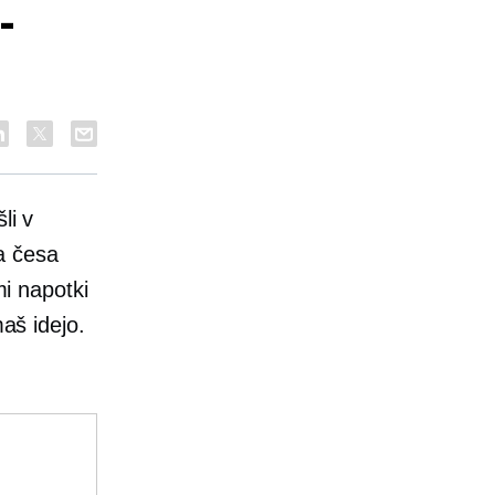
-
li v
a česa
mi napotki
maš idejo.