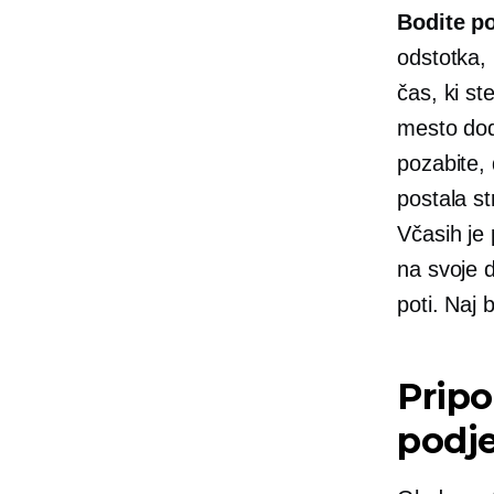
Bodite po
odstotka,
čas, ki ste
mesto doda
pozabite,
postala st
Včasih je 
na svoje
d
poti. Naj 
Pripo
podje