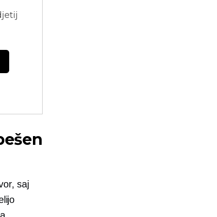
jetij
spešen
vor, saj
lijo
na