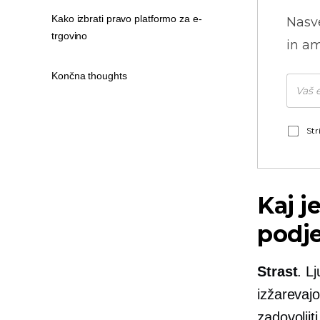
Kako izbrati pravo platformo za e-
Nasve
trgovino
in am
Končna thoughts
Str
Kaj j
podj
Strast
. L
izžarevajo
zadovoljit