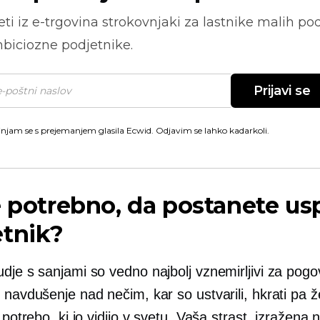
ti iz
e-trgovina
strokovnjaki za lastnike malih pod
biciozne podjetnike.
Prijavi se
injam se s prejemanjem glasila Ecwid. Odjavim se lahko kadarkoli.
e potrebno, da postanete u
etnik?
judje s sanjami so vedno najbolj vznemirljivi za pogo
 navdušenje nad nečim, kar so ustvarili, hkrati pa že
i potrebo, ki jo vidijo v svetu. Vaša strast, izražena 