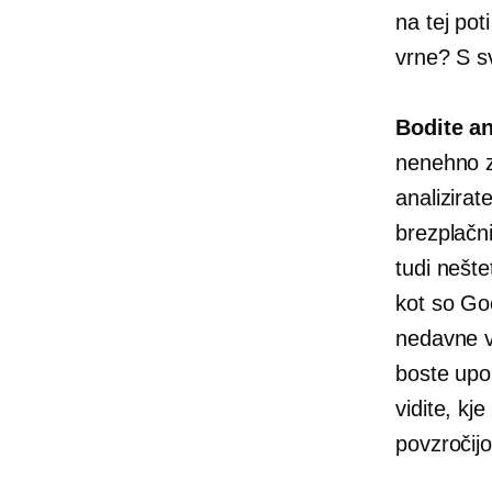
na tej pot
vrne? S sv
Bodite an
nenehno z
analizirat
brezplačni
tudi nešte
kot so Go
nedavne vi
boste upor
vidite, kj
povzročij