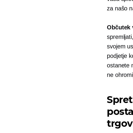
za našo n
Občutek v
spremljati
svojem us
podjetje k
ostanete 
ne ohromi
Spret
posta
trgov