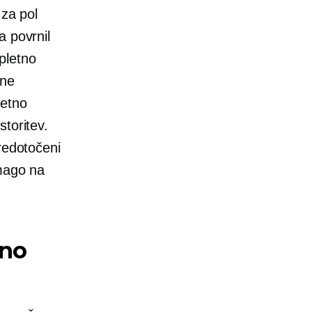
 za pol
a povrnil
spletno
 ne
jetno
toritev.
redotočeni
zmago na
tno