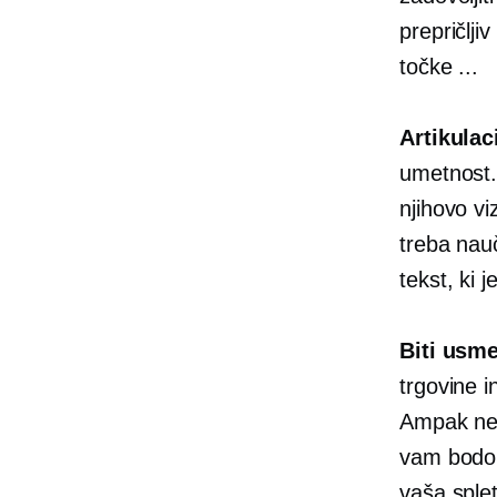
prepričlji
točke ...
Artikulac
umetnost. 
njihovo viz
treba nauč
tekst, ki 
Biti
usme
trgovine i
Ampak n
vam bodo 
vaša splet