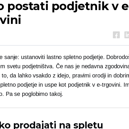
 postati podjetnik v e
vini
e sanje: ustanoviti lastno spletno podjetje. Dobrodoš
vem svetu podjetništva. Če nas je nedavna zgodovin
e to, da lahko vsakdo z idejo, pravimi orodji in dobri
pletno podjetje in uspe kot podjetnik v e-trgovini. I
o. Pa se poglobimo takoj.
ko prodajati na spletu