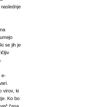
e naslednje
ena
zumejo
ki se jih je
čljiv
.
 e-
vari.
 virov, ki
tje. Ko bo
 več časa