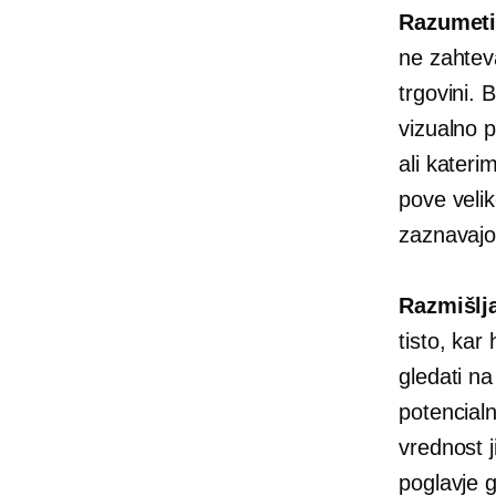
Razumeti
ne zahteva
trgovini. 
vizualno p
ali kateri
pove veli
zaznavajo 
Razmišlj
tisto, kar
gledati na
potencial
vrednost j
poglavje g