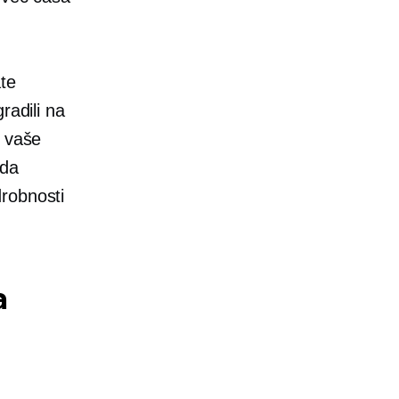
ate
radili na
a vaše
 da
robnosti
a