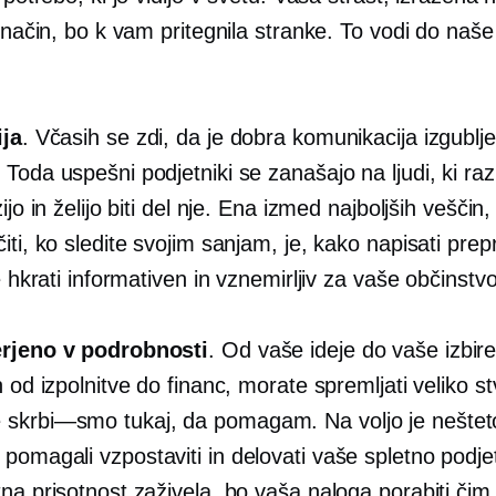
v način, bo k vam pritegnila stranke. To vodi do naš
ija
. Včasih se zdi, da je dobra komunikacija izgublj
Toda uspešni podjetniki se zanašajo na ljudi, ki ra
ijo in želijo biti del nje. Ena izmed najboljših veščin, 
iti, ko sledite svojim sanjam, je, kako napisati prepri
je hkrati informativen in vznemirljiv za vaše občinstvo
rjeno v podrobnosti
. Od vaše ideje do vaše izbire
n od izpolnitve do financ, morate spremljati veliko st
e
skrbi—smo
tukaj, da pomagam. Na voljo je nešteto
pomagali vzpostaviti in delovati vaše spletno podje
na prisotnost zaživela, bo vaša naloga porabiti čim