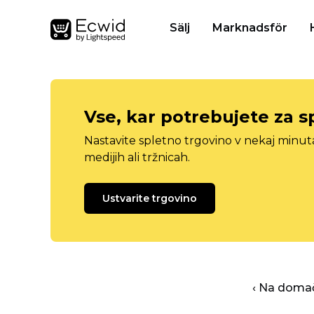
Sälj
Marknadsför
Vse, kar potrebujete za s
Nastavite spletno trgovino v nekaj minu
medijih ali tržnicah.
Ustvarite trgovino
‹ Na domač