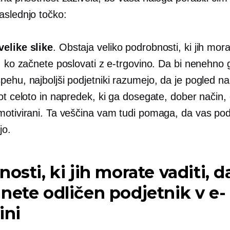
aslednjo točko:
elike slike
. Obstaja veliko podrobnosti, ki jih mor
, ko začnete poslovati z e-trgovino. Da bi nenehno g
pehu, najboljši podjetniki razumejo, da je pogled n
ot celoto in napredek, ki ga dosegate, dober način,
motivirani. Ta veščina vam tudi pomaga, da vas pod
jo.
nosti, ki jih morate vaditi, d
nete odličen podjetnik v e-
ini