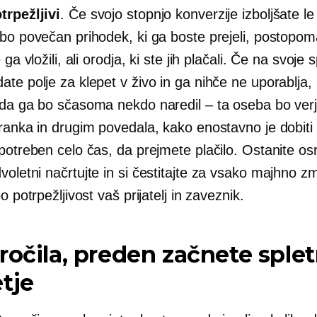
trpežljivi
. Če svojo stopnjo konverzije izboljšate le
 bo povečan prihodek, ki ga boste prejeli, postopom
 ga vložili, ali orodja, ki ste jih plačali. Če na svoje 
te polje za klepet v živo in ga nihče ne uporablja,
 da ga bo sčasoma nekdo naredil – ta oseba bo ver
ranka in drugim povedala, kako enostavno je dobiti s
potreben celo čas, da prejmete plačilo. Ostanite os
voletni
načrtujte in si čestitajte za vsako majhno 
bo potrpežljivost vaš prijatelj in zaveznik.
ročila, preden začnete sple
tje