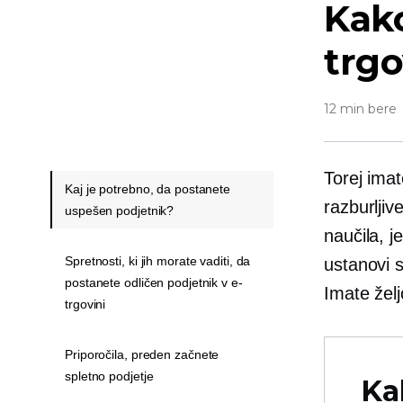
Kako
trgo
12 min bere
Torej imat
Kaj je potrebno, da postanete
razburlji
uspešen podjetnik?
naučila, j
Spretnosti, ki jih morate vaditi, da
ustanovi s
postanete odličen podjetnik v e-
Imate želj
trgovini
Priporočila, preden začnete
spletno podjetje
Ka