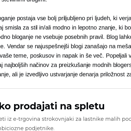
anje postaja vse bolj priljubljeno pri ljudeh, ki ver
j smisla za stil in/ali modno in lepotno znanje, ki b
dno bloganje ne vsebuje posebnih pravil. Blog lahko
ite. Vendar se najuspešnejši blogi zanašajo na meš
o vaše teme, poskusov in napak in še več. Popeljali
aj najboljših načinov za preizkušanje modnih bloger
nje, ali je izvedljivo
ustvarjanje denarja
priložnost z
ko prodajati na spletu
ti iz
e-trgovina
strokovnjaki za lastnike malih pod
biciozne podjetnike.