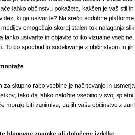
ače lahko občinstvu pokažete, kakšen je vaš stil in
videz, ki ga ustvarite? Na srečo sodobne platforme
 medijev omogočajo skoraj stalen tok nalaganja slik
 lahko ustvarite in objavite toliko vizualne vsebine
i. To bo spodbudilo sodelovanje z občinstvom in jih
 montaže
n za skupno rabo vsebine je načrtovanje in usmerja
tkov, tako da lahko naložite vsebino v svoj spletni
e morajo biti zanimive, da jih vaše občinstvo z za
ite blagovne znamke ali določene izdelke