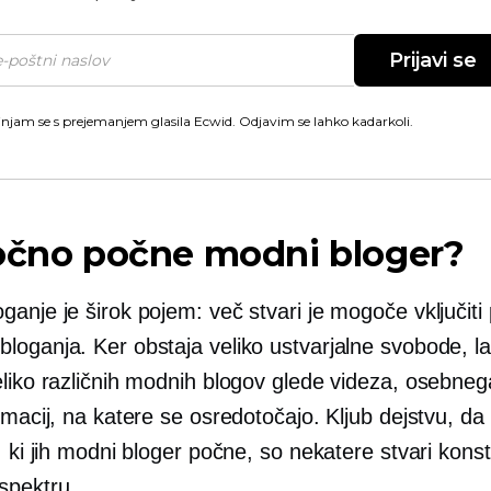
Prijavi se
injam se s prejemanjem glasila Ecwid. Odjavim se lahko kadarkoli.
točno počne modni bloger?
anje je širok pojem: več stvari je mogoče vključiti 
loganja. Ker obstaja veliko ustvarjalne svobode, l
eliko različnih modnih blogov glede videza, osebneg
rmacij, na katere se osredotočajo. Kljub dejstvu, da
, ki jih modni bloger počne, so nekatere stvari kons
spektru.