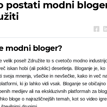
 postati modni bloger
užiti
e modni bloger?
e velik posel! Združite to s cvetočo modno industrijo
več
iskan
hobi (ali poklic) desetletja. Bloganje je, k
iti svoja mnenja, všečke in nevšečke,
kako
in več na
platformi, ki jo lahko vidi vsak. Bloganje se običajno
enih medijev ali na ekskluzivnih platformah za blog
hko bloge o najrazličnejših temah, kot so video igre,
d številnimi drugimi.