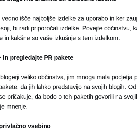
 vedno išče najboljše izdelke za uporabo in ker za
esoji, bi radi priporočali izdelke. Povejte občinstvu, k
te in kakšne so vaše izkušnje s tem izdelkom.
e in pregledajte PR pakete
blogerji veliko občinstva, jim mnoga mala podjetja p
akete, da jih lahko predstavijo na svojih blogih. O
se pričakuje, da bodo o teh paketih govorili na svoji
oje mnenje.
 privlačno vsebino