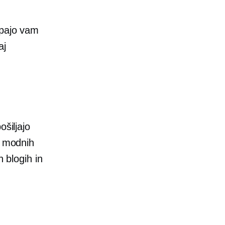
upajo vam
aj
ošiljajo
d modnih
h blogih in