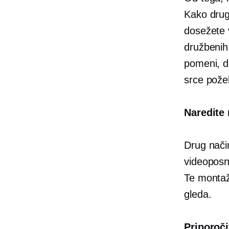
Kako drug
dosežete 
družbenih
pomeni, da
srce požel
Naredite
Drug nači
videoposne
Te montaž
gleda.
Priporoč