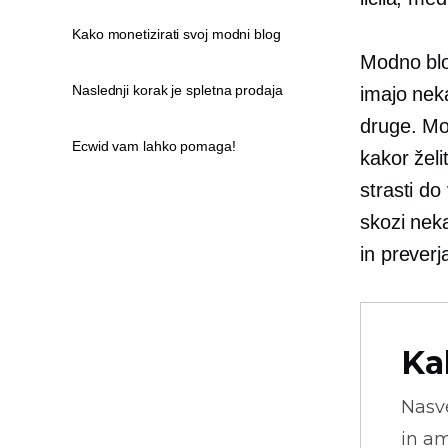
Kako monetizirati svoj modni blog
Modno blog
Naslednji korak je spletna prodaja
imajo neka
druge. Mo
Ecwid vam lahko pomaga!
kakor žel
strasti d
skozi nek
in preverja
Ka
Nasve
in am