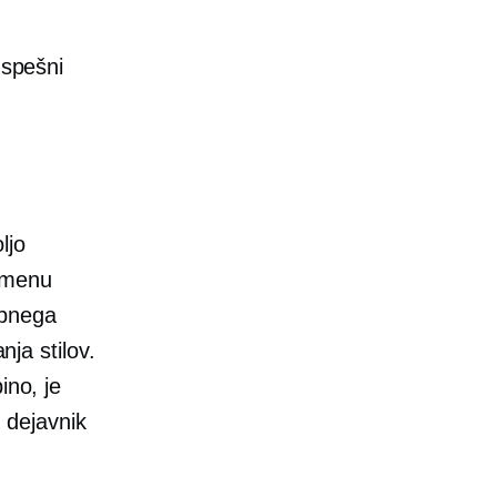
uspešni
ljo
namenu
ebnega
nja stilov.
ino, je
 dejavnik