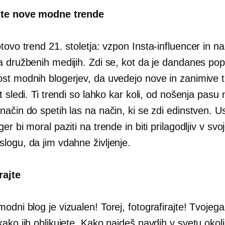
ite nove modne trende
tovo trend 21. stoletja: vzpon
Insta-influencer
in na
a družbenih medijih. Zdi se, kot da je dandanes po
st modnih blogerjev, da uvedejo nove in zanimive t
t sledi. Ti trendi so lahko kar koli, od nošenja pasu 
način do spetih las na način, ki se zdi edinstven. 
er bi moral paziti na trende in biti prilagodljiv v sv
logu, da jim vdahne življenje.
rajte
dni blog je vizualen! Torej, fotografirajte! Tvojega
ako jih oblikujete. Kako najdeš navdih v svetu okol