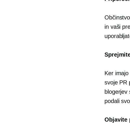
Občinstvo
in vaši pr
uporablja
Sprejmit
Ker imajo 
svoje PR p
blogerjev 
podali sv
Objavite