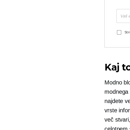
Str
Kaj 
Modno blog
modnega b
najdete v
vrste info
več stvari
celotnem 