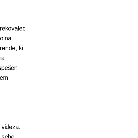
rekovalec
polna
rende, ki
na
Uspešen
ojem
 videza.
i sebe.