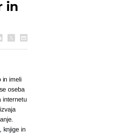
 in
 in imeli
o se oseba
 internetu
 izvaja
anje.
 knjige in