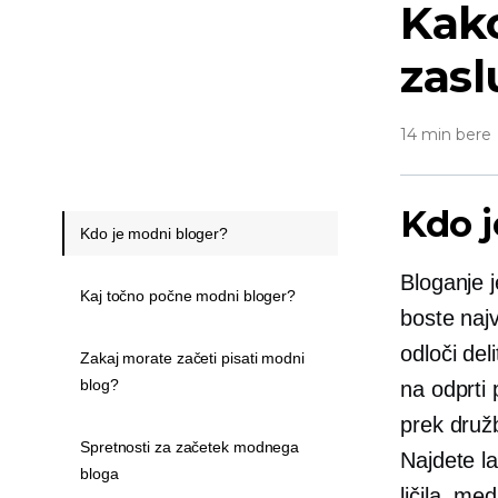
Kako
zasl
14 min bere
Kdo j
Kdo je modni bloger?
Bloganje j
Kaj točno počne modni bloger?
boste naj
odloči del
Zakaj morate začeti pisati modni
blog?
na odprti 
prek družb
Spretnosti za začetek modnega
Najdete la
bloga
ličila, me