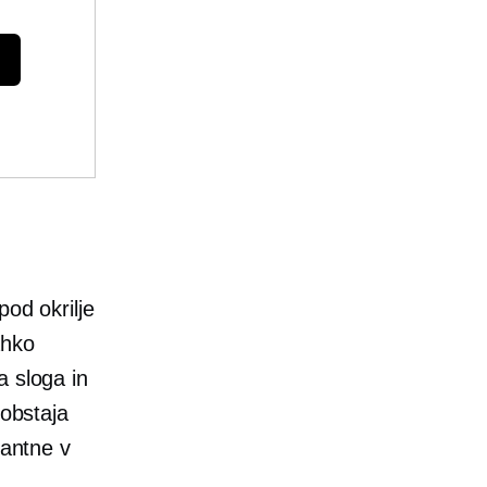
pod okrilje
ahko
a sloga in
 obstaja
tantne v