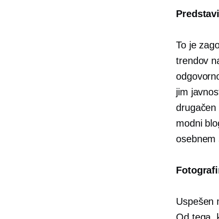
Predstav
To je zago
trendov n
odgovorno
jim javnos
drugačen 
modni blog
osebnem s
Fotografi
Uspešen mo
Od tega, k