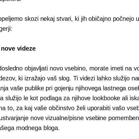
peljemo skozi nekaj stvari, ki jih običajno počnejo 
erji:
 nove videze
dosledno objavljati novo vsebino, morate imeti na vo
dezov, ki izražajo vaš slog. Ti videzi lahko služijo 
nja vaše publike pri gojenju njihovega lastnega os
pa služijo le kot podlaga za njihove lookbooke ali iska
a to, za kaj vaše občinstvo želi uporabiti vašo vseb
ustvarjanje nove vizualne/pisne vsebine pomemben
ašega modnega bloga.