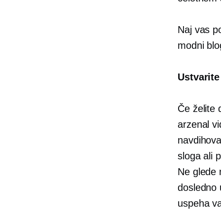
Naj vas po
modni blog
Ustvarite
Če želite 
arzenal vi
navdihova
sloga ali 
Ne glede n
dosledno 
uspeha v