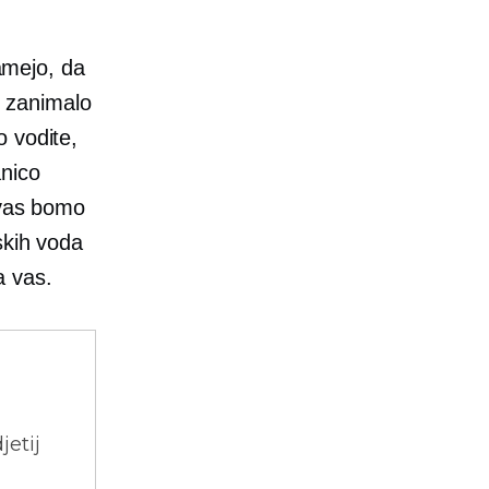
jamejo, da
o zanimalo
 vodite,
anico
 vas bomo
skih voda
a vas.
jetij