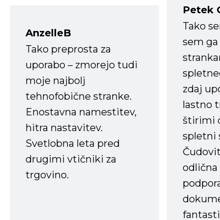
Petek 
Tako s
AnzelleB
sem ga 
Tako preprosta za
strank
uporabo – zmorejo tudi
spletne
moje najbolj
zdaj up
tehnofobične stranke.
lastno 
Enostavna namestitev,
štirimi
hitra nastavitev.
spletni
Svetlobna leta pred
Čudovit
drugimi vtičniki za
odlična
trgovino.
podpora
dokume
fantast