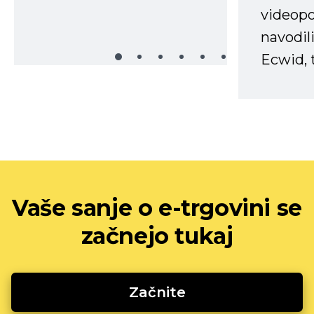
videopo
navodili
Ecwid, t
Vaše sanje o e-trgovini se
začnejo tukaj
Začnite