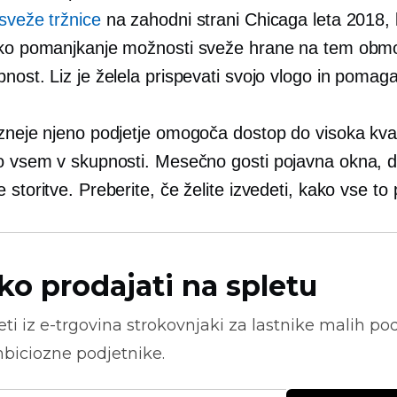
sveže tržnice
na zahodni strani Chicaga leta 2018, 
ako pomanjkanje možnosti sveže hrane na tem obmo
nost. Liz je želela prispevati svojo vlogo in pomaga
ozneje njeno podjetje omogoča dostop do
visoka kval
jo vsem v skupnosti. Mesečno gosti
pojavna okna,
d
 storitve. Preberite, če želite izvedeti, kako vse to
ko prodajati na spletu
ti iz
e-trgovina
strokovnjaki za lastnike malih pod
biciozne podjetnike.