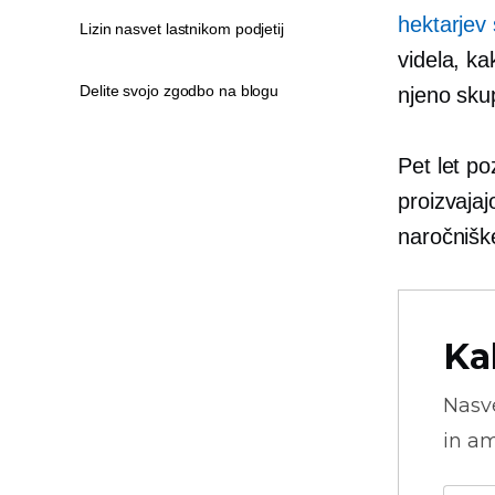
hektarjev 
Lizin nasvet lastnikom podjetij
videla, k
Delite svojo zgodbo na blogu
njeno skup
Pet let p
proizvaja
naročniške
Ka
Nasve
in am