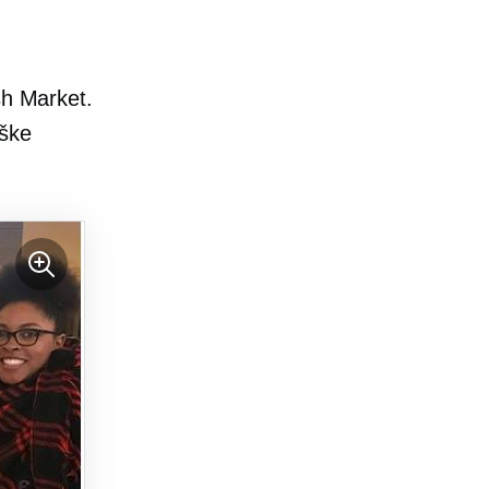
sh Market.
iške