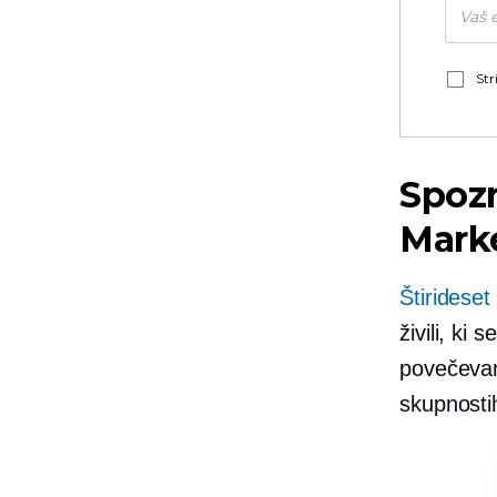
Str
Spozn
Mark
Štirideset
živili, ki
povečevan
skupnostih