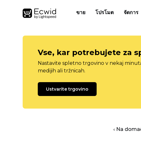
ขาย
โปรโมต
จัดการ
Vse, kar potrebujete za s
Nastavite spletno trgovino v nekaj minu
medijih ali tržnicah.
Ustvarite trgovino
‹ Na domač