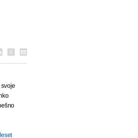
 svoje
ahko
spešno
deset