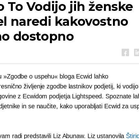
o To
Vodijo jih ženske
l naredi kakovostno
no dostopno
u »Zgodbe o uspehu« bloga Ecwid lahko
resnično življenje
zgodbe lastnikov podjetij, ki vodijo
rgovine z Ecwidom podjetja Lightspeed. Spoznate l
djetnike in se naučite, kako uporabljati Ecwid za u
vam radi predstavili Liz Abunaw. Liz ustanovila
Štiri