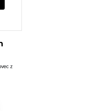
h
ovec z