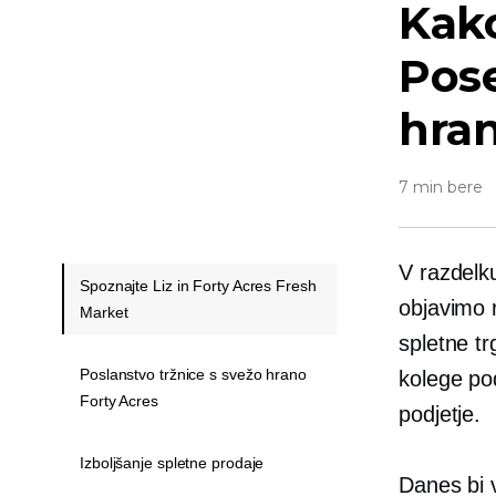
Kak
Pose
hra
7 min bere
V razdelk
Spoznajte Liz in Forty Acres Fresh
objavimo
Market
spletne t
Poslanstvo tržnice s svežo hrano
kolege po
Forty Acres
podjetje.
Izboljšanje spletne prodaje
Danes bi 