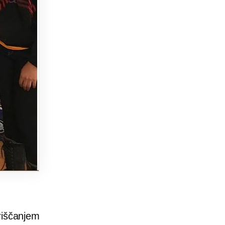
riščanjem