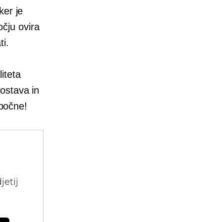
ker je
čju ovira
ti.
iteta
ostava in
 počne!
jetij