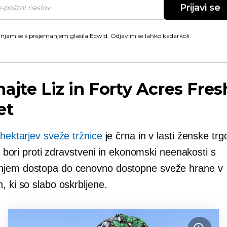
Prijavi se
injam se s prejemanjem glasila Ecwid. Odjavim se lahko kadarkoli.
ajte Liz in Forty Acres Fres
et
 hektarjev sveže tržnice
je črna in
v lasti ženske
trg
 se bori proti zdravstveni in ekonomski neenakosti s
jem dostopa do cenovno dostopne sveže hrane v
, ki so slabo oskrbljene.