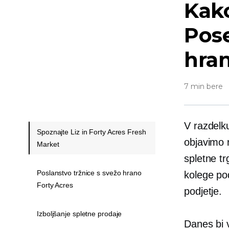
Kak
Pose
hra
7 min bere
V razdelk
Spoznajte Liz in Forty Acres Fresh
objavimo
Market
spletne t
Poslanstvo tržnice s svežo hrano
kolege po
Forty Acres
podjetje.
Izboljšanje spletne prodaje
Danes bi 