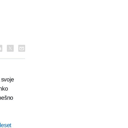
 svoje
ahko
spešno
deset