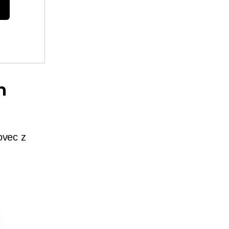
h
ovec z