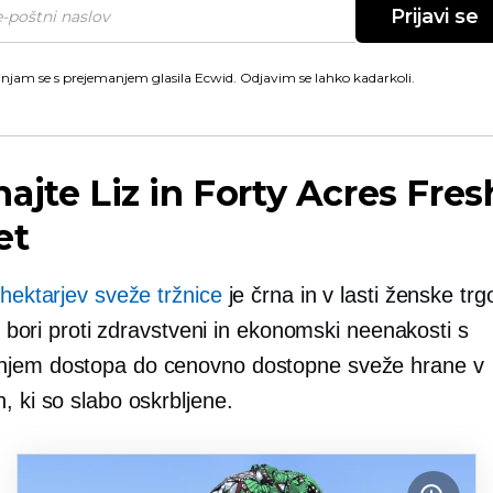
Prijavi se
injam se s prejemanjem glasila Ecwid. Odjavim se lahko kadarkoli.
ajte Liz in Forty Acres Fres
et
 hektarjev sveže tržnice
je črna in
v lasti ženske
trg
 se bori proti zdravstveni in ekonomski neenakosti s
jem dostopa do cenovno dostopne sveže hrane v
, ki so slabo oskrbljene.