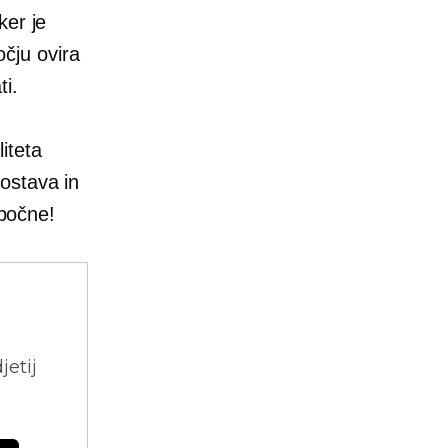
ker je
čju ovira
ti.
iteta
ostava in
 počne!
jetij