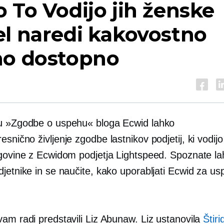
o To
Vodijo jih ženske
l naredi kakovostno
no dostopno
u »Zgodbe o uspehu« bloga Ecwid lahko
resnično življenje
zgodbe lastnikov podjetij, ki vodijo
rgovine z Ecwidom podjetja Lightspeed. Spoznate l
djetnike in se naučite, kako uporabljati Ecwid za u
vam radi predstavili Liz Abunaw. Liz ustanovila
Štiri