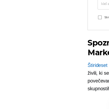
Str
Spozn
Mark
Štirideset
živili, ki
povečevan
skupnostih