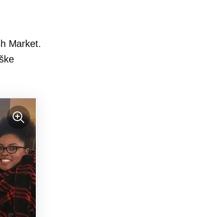
sh Market.
iške