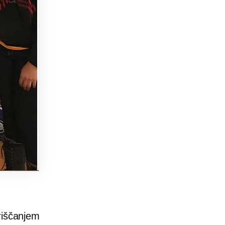
riščanjem