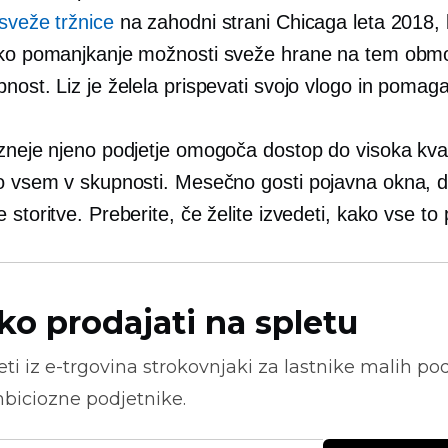
sveže tržnice
na zahodni strani Chicaga leta 2018, 
ako pomanjkanje možnosti sveže hrane na tem obmo
nost. Liz je želela prispevati svojo vlogo in pomaga
ozneje njeno podjetje omogoča dostop do
visoka kval
jo vsem v skupnosti. Mesečno gosti
pojavna okna,
d
 storitve. Preberite, če želite izvedeti, kako vse to
ko prodajati na spletu
ti iz
e-trgovina
strokovnjaki za lastnike malih pod
biciozne podjetnike.