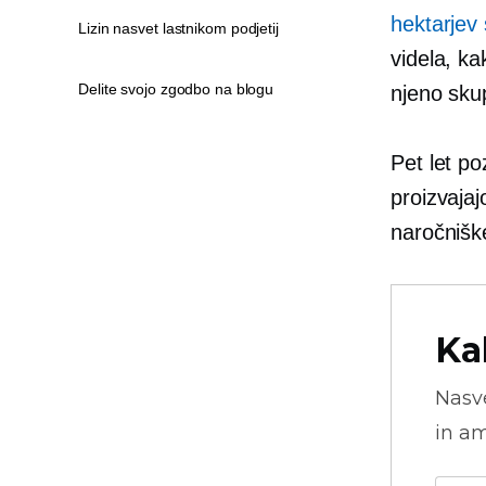
hektarjev 
Lizin nasvet lastnikom podjetij
videla, k
Delite svojo zgodbo na blogu
njeno skup
Pet let p
proizvaja
naročniške
Ka
Nasve
in am