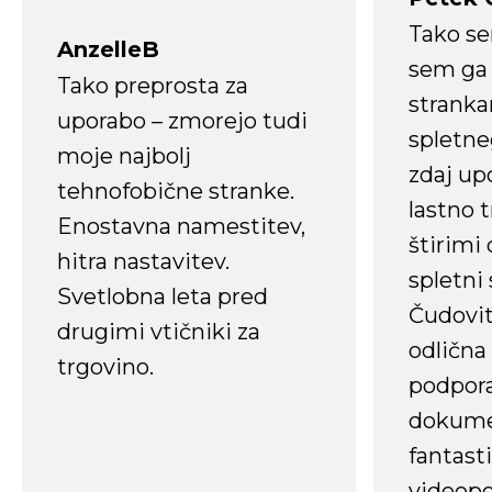
Tako s
AnzelleB
sem ga 
Tako preprosta za
strank
uporabo – zmorejo tudi
spletne
moje najbolj
zdaj up
tehnofobične stranke.
lastno 
Enostavna namestitev,
štirimi
hitra nastavitev.
spletni
Svetlobna leta pred
Čudovit
drugimi vtičniki za
odlična
trgovino.
podpora
dokume
fantast
videopo