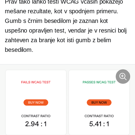
Prav tako lahko testi WCAG včasih pokažejo
mešane rezultate, kot v spodnjem primeru.
Gumb s črnim besedilom je zaznan kot
uspešno opravljen test, vendar je v resnici bolj
zahteven za branje kot isti gumb z belim
besedilom.