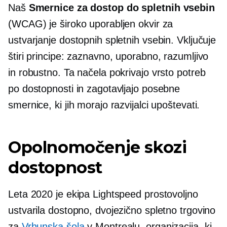
Naš
Smernice za dostop do spletnih vsebin
(WCAG) je široko uporabljen okvir za
ustvarjanje dostopnih spletnih vsebin. Vključuje
štiri principe: zaznavno, uporabno, razumljivo
in robustno. Ta načela pokrivajo vrsto potreb
po dostopnosti in zagotavljajo posebne
smernice, ki jih morajo razvijalci upoštevati.
Opolnomočenje skozi
dostopnost
Leta 2020 je ekipa Lightspeed prostovoljno
ustvarila dostopno, dvojezično spletno trgovino
za
Vrhunska šola
v Montrealu, organizacija, ki