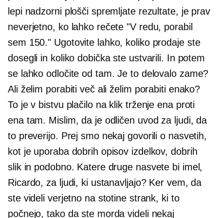
lepi nadzorni plošči spremljate rezultate, je prav
neverjetno, ko lahko rečete "V redu, porabil
sem 150." Ugotovite lahko, koliko prodaje ste
dosegli in koliko dobička ste ustvarili. In potem
se lahko odločite od tam. Je to delovalo zame?
Ali želim porabiti več ali želim porabiti enako?
To je v bistvu
plačilo na klik
trženje ena proti
ena tam. Mislim, da je odličen uvod za ljudi, da
to preverijo. Prej smo nekaj govorili o nasvetih,
kot je uporaba dobrih opisov izdelkov, dobrih
slik in podobno. Katere druge nasvete bi imel,
Ricardo, za ljudi, ki ustanavljajo? Ker vem, da
ste videli verjetno na stotine strank, ki to
počnejo, tako da ste morda videli nekaj